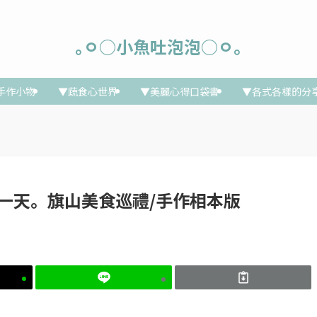
｡ㅇ○小魚吐泡泡○ㅇ｡
手作小物
▼蔬食心世界
▼美麗心得口袋書
▼各式各樣的分
暑假第一天。旗山美食巡禮/手作相本版