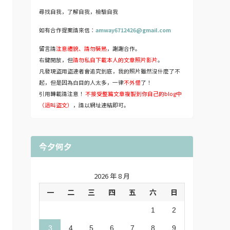
尋找自我，了解自我，檢驗自我
如有合作提案請來信：
amway6712426@gmail.com
留言請
注意禮貌、請勿裝熟
，謝謝合作。
右鍵開放，但
請勿私自下載本人的文章照片影片
。
凡發現盜用盜連者會追究到底，我的照片雖然沒什麼了不
起，但是因為白目的人太多，一律
不外借
了！
引用轉載請注意！
不接受整篇文章複製到你自己的blog中
（這叫盜文）
，請以網址連結即可。
今夕何夕
2026 年 8 月
一
二
三
四
五
六
日
1
2
3
4
5
6
7
8
9