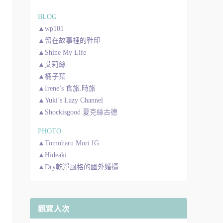
BLOG
▲wp101
▲留在故事裡的鞋印
▲Shine My Life
▲艾莉絲
▲桶子葉
▲Irene’s 食旅.時旅
▲Yuki’s Lazy Channel
▲Shockisgood 夏克絲古德
PHOTO
▲Tomoharu Mori IG
▲Hideaki
▲Dry乾淨風格的國外婚攝
觀覽人次