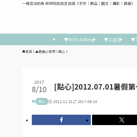
一條混沌的魚 碎碎唸的自言自語《手作│飾品│圖文│攝影│蔬食》
▼fish’s talking
▼心生活
▼
首頁
▲蔬食心世界
點心
2017
[點心]2012.07.01
8/10
點心
2012-11-21
2017-08-10