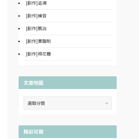
[創作]追溯
[創作]練習
[創作]飄泊
[創作]實聯制
[創作]棉花糖
文章地圖
文
章
地
圖
精彩可期