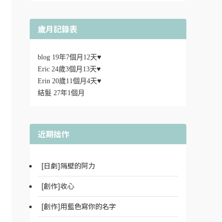
歲月記錄表
blog 19年7個月12天♥
Eric 24歲3個月13天♥
Erin 20歲11個月4天♥
結髮 27年1個月
近期拙作
[日劇]隔壁的阿力
[創作]收心
[創作]用藍色寫你的名字