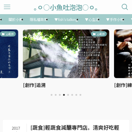
｡ㅇ○小魚吐泡泡○ㅇ｡
享
關於小魚
隱私權政策
▼fish’s talking
▼心生活
▼手作小物
心創作
心創作
[創作]追溯
[創作]
[蔬食]輕蔬食減醣專門店。清爽好吃輕
2017