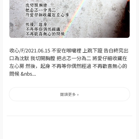
收心/F/2021.06.15 不安在喉嚨裡 上跳下躥 告白終究出
口為沈默 我切開胸膛 把忐忑一分為二 將愛仔細收藏在
左心房 然後，起身 不再等你偶然經過 不再歡喜無心的
問候 &nbs...