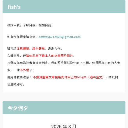
fish’s
尋找自我，了解自我，檢驗自我
如有合作提案請來信：
amway6712426@gmail.com
留言請
注意禮貌、請勿裝熟
，謝謝合作。
右鍵開放，但
請勿私自下載本人的文章照片影片
。
凡發現盜用盜連者會追究到底，我的照片雖然沒什麼了不起，但是因為白目的人太
多，一律
不外借
了！
引用轉載請注意！
不接受整篇文章複製到你自己的blog中（這叫盜文）
，請以網
址連結即可。
今夕何夕
2026 年 8 月