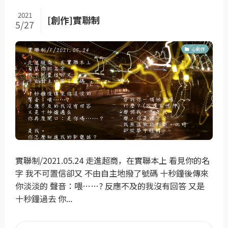
2021
[創作]實聯制
5/27
心創作
實聯制/2021.05.24 走進超商，在實聯本上 看見你的名
字 我不可置信卻又 不由自主地撥了號碼 十秒鐘後傳來
你淡淡的 聲音：喂……? 反應不及的我沒有回答 又是
十秒鐘過去 你...