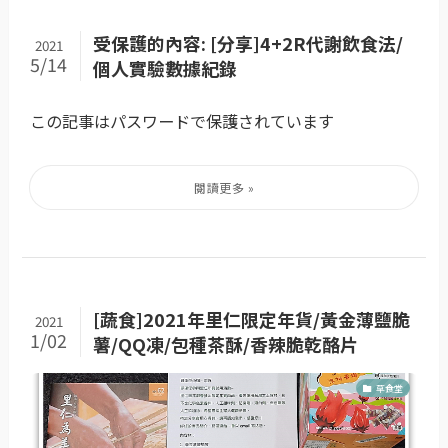
受保護的內容: [分享]4+2R代謝飲食法/
2021
5/14
個人實驗數據紀錄
この記事はパスワードで保護されています
[蔬食]2021年里仁限定年貨/黃金薄鹽脆
2021
1/02
薯/QQ凍/包種茶酥/香辣脆乾酪片
草食堂