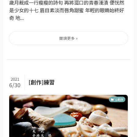
歲月裁成一行瘦瘦的詩句 再將澀口的青春淺漬 便恍然
是少女的十七 眉目素淡而唇角甜蜜 年輕的眼睛始終好
奇 地...
2021
[創作]練習
6/30
心創作