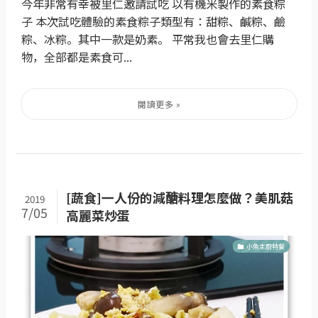
今年非常有幸被里仁邀請試吃 以有機米製作的素食粽
子 本次試吃體驗的素食粽子類型有：甜粽、鹹粽、鹼
粽、冰粽。其中一款是奶素。 平常我也會去里仁購
物，全部都是素食可...
[蔬食]一人份的減醣料理怎麼做？美肌菇
2019
7/05
高麗菜炒蛋
小魚主廚特餐