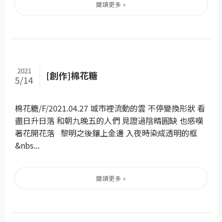
2021
[創作]棉花糖
5/14
棉花糖/F/2021.04.27 城市裡流動的雲 不停變換形狀 看
盡日升日落 和朝九晚五的人們 見證過陰晴圓缺 也感嘆
著花開花落 黎明之後鑲上金邊 入夜時染成透明的框
&nbs...