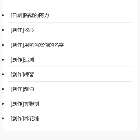
[日劇]隔壁的阿力
[創作]收心
[創作]用藍色寫你的名字
[創作]追溯
[創作]練習
[創作]飄泊
[創作]實聯制
[創作]棉花糖