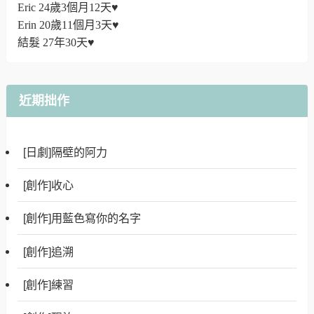
Eric 24歲3個月12天♥
Erin 20歲11個月3天♥
結髮 27年30天♥
近期拙作
[日劇]隔壁的阿力
[創作]收心
[創作]用藍色寫你的名字
[創作]追溯
[創作]練習