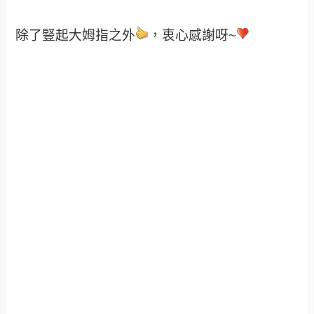
除了豎起大姆指之外
，衷心感謝呀~