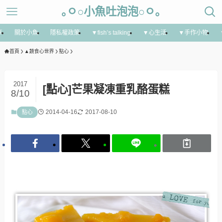
｡ㅇ○小魚吐泡泡○ㅇ｡
享
關於小魚
隱私權政策
▼fish’s talking
▼心生活
▼手作小物
首頁
▲蔬食心世界
點心
2017
[點心]芒果凝凍重乳酪蛋糕
8/10
2014-04-16
2017-08-10
點心