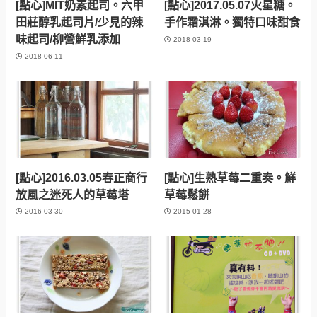
[點心]MIT奶素起司。六甲
[點心]2017.05.07火星糖。
田莊醇乳起司片/少見的辣
手作霜淇淋。獨特口味甜食
味起司/柳營鮮乳添加
2018-03-19
2018-06-11
[點心]2016.03.05春正商行
[點心]生熟草莓二重奏。鮮
放風之迷死人的草莓塔
草莓鬆餅
2016-03-30
2015-01-28