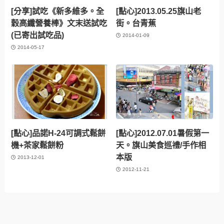
[分享]試吃《新多維多。全
[點心]2013.05.25旗山老
穀高纖營養棒》文末送試吃
街。台青蕉
(已寄出試吃品)
2014-01-09
2014-05-17
[點心]品諾H-24可調式鬆餅
[點心]2012.07.01暑假第一
機+茶家鬆餅粉
天。旗山美食巡禮/手作相
本版
2013-12-01
2012-11-21