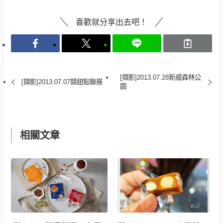
喜歡就分享出去吧！
[擷影]2013.07.28新威森林公
[擷影]2013.07.07類甜點聯展
園
相關文章