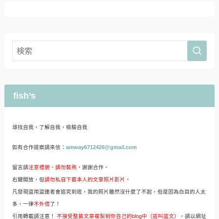
fish’s
尋找自我，了解自我，檢驗自我
如有合作提案請來信：
amway6712426@gmail.com
留言請
注意禮貌、請勿裝熟
，謝謝合作。
右鍵開放，但
請勿私自下載本人的文章照片影片
。
凡發現盜用盜連者會追究到底，我的照片雖然沒什麼了不起，但是因為白目的人太
多，一律
不外借
了！
引用轉載請注意！
不接受整篇文章複製到你自己的blog中（這叫盜文）
，請以網址