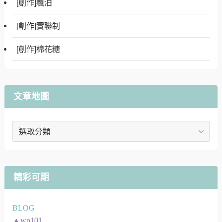
[創作]飄泊
[創作]實聯制
[創作]棉花糖
文章地圖
文
章
地
圖
精彩可期
BLOG
▲wp101