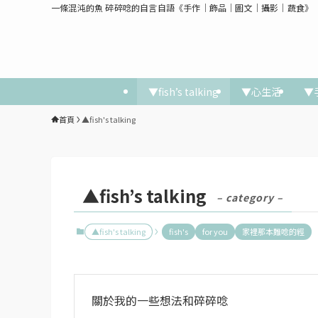
一條混沌的魚 碎碎唸的自言自語《手作│飾品│圖文│攝影│蔬食》
▼fish’s talking
▼心生活
▼
首頁
▲fish's talking
▲fish’s talking
– category –
▲fish's talking
fish's
for you
家裡那本難唸的經
關於我的一些想法和碎碎唸