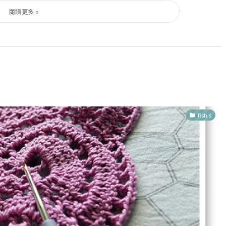
fish's