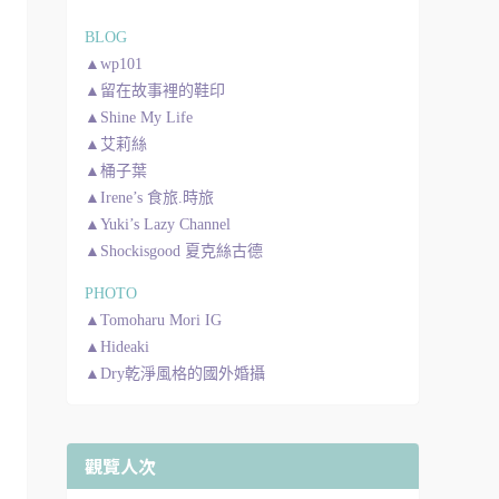
BLOG
▲wp101
▲留在故事裡的鞋印
▲Shine My Life
▲艾莉絲
▲桶子葉
▲Irene’s 食旅.時旅
▲Yuki’s Lazy Channel
▲Shockisgood 夏克絲古德
PHOTO
▲Tomoharu Mori IG
▲Hideaki
▲Dry乾淨風格的國外婚攝
觀覽人次