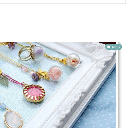
fish's