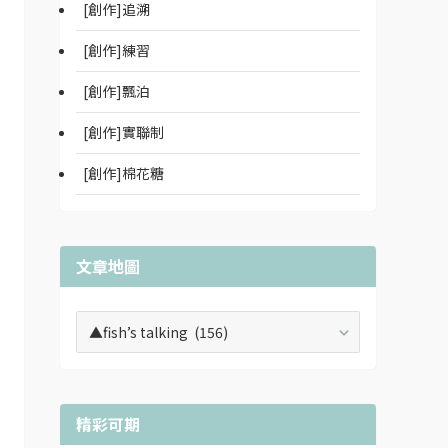
[創作]追溯
[創作]練習
[創作]飄泊
[創作]實聯制
[創作]棉花糖
文章地圖
文
章
地
圖
精彩可期