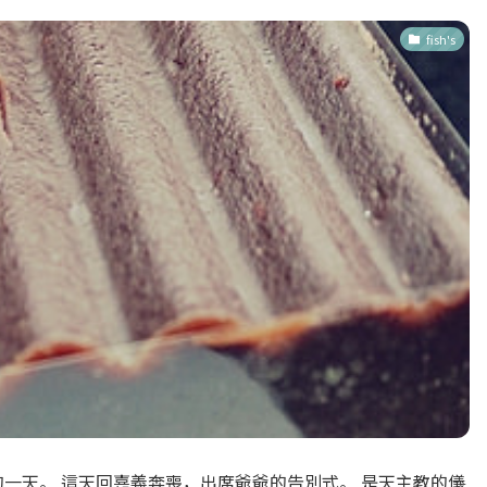
fish's
複雜的一天。 這天回嘉義奔喪，出席爺爺的告別式。 是天主教的儀