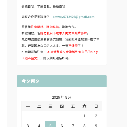
尋找自我，了解自我，檢驗自我
如有合作提案請來信：
amway6712426@gmail.com
留言請
注意禮貌、請勿裝熟
，謝謝合作。
右鍵開放，但
請勿私自下載本人的文章照片影片
。
凡發現盜用盜連者會追究到底，我的照片雖然沒什麼了不
起，但是因為白目的人太多，一律
不外借
了！
引用轉載請注意！
不接受整篇文章複製到你自己的blog中
（這叫盜文）
，請以網址連結即可。
今夕何夕
2026 年 8 月
一
二
三
四
五
六
日
1
2
3
4
5
6
7
8
9