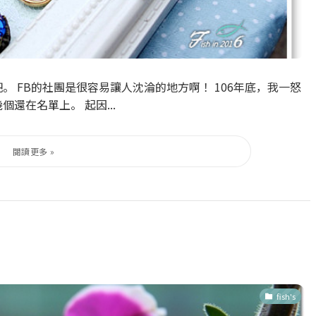
。 FB的社團是很容易讓人沈淪的地方啊！ 106年底，我一怒
還在名單上。 起因...
fish's