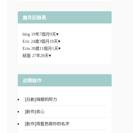
歲月記錄表
blog 19年7個月9天♥
Eric 24歲3個月10天♥
Erin 20歲11個月1天♥
結髮 27年28天♥
近期拙作
[日劇]隔壁的阿力
[創作]收心
[創作]用藍色寫你的名字