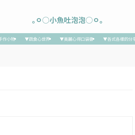
｡ㅇ○小魚吐泡泡○ㅇ｡
手作小物
▼蔬食心世界
▼美麗心得口袋書
▼各式各樣的分