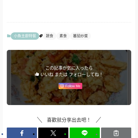
小魚主廚特餐
蔬食
素食
蕃茄炒蛋
この記事が気に入ったら
いいね または フォローしてね！
Follow Me
喜歡就分享出去吧！