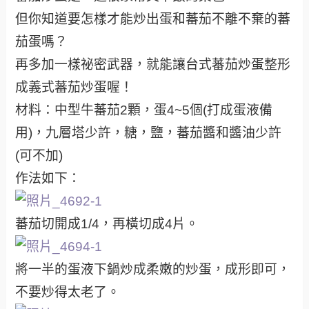
但你知道要怎樣才能炒出蛋和蕃茄不離不棄的蕃
茄蛋嗎？
再多加一樣祕密武器，就能讓台式蕃茄炒蛋整形
成義式蕃茄炒蛋喔！
材料：中型牛蕃茄2顆，蛋4~5個(打成蛋液備
用)，九層塔少許，糖，鹽，蕃茄醬和醬油少許
(可不加)
作法如下：
蕃茄切開成1/4，再橫切成4片。
將一半的蛋液下鍋炒成柔嫩的炒蛋，成形即可，
不要炒得太老了。