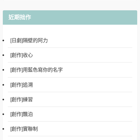
近期拙作
[日劇]隔壁的阿力
[創作]收心
[創作]用藍色寫你的名字
[創作]追溯
[創作]練習
[創作]飄泊
[創作]實聯制