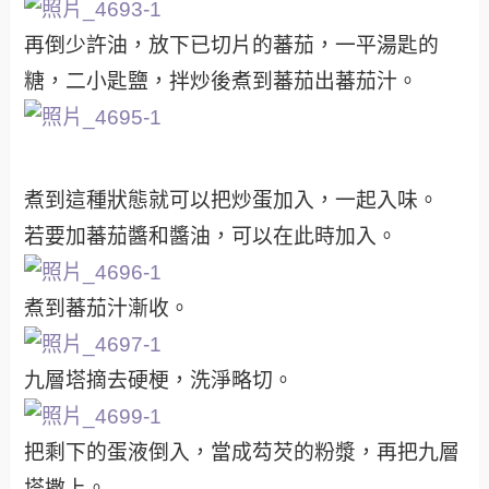
再倒少許油，放下已切片的蕃茄，一平湯匙的
糖，二小匙鹽，拌炒後煮到蕃茄出蕃茄汁。
煮到這種狀態就可以把炒蛋加入，一起入味。
若要加蕃茄醬和醬油，可以在此時加入。
煮到蕃茄汁漸收。
九層塔摘去硬梗，洗淨略切。
把剩下的蛋液倒入，當成芶芡的粉漿，再把九層
塔撒上。