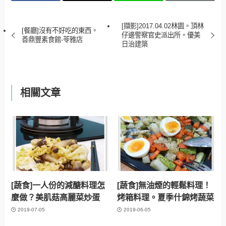
[擷影]2017.04.02林園。頂林
[餐廳]沒有不好吃的東西。
仔邊警察官史派出所。優美
善鼎豐素食館-苓雅店
日治建築
相關文章
[蔬食]一人份的減醣料理怎
[蔬食]無油煙的輕鬆料理！
麼做？美肌菇高麗菜炒蛋
烤箱料理。夏季什錦烤蔬菜
2019-07-05
2019-06-05