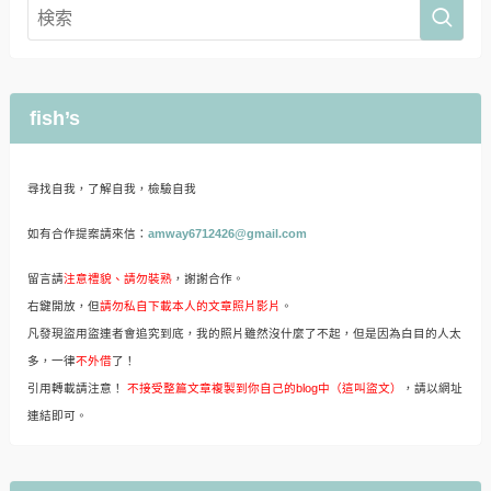
fish’s
尋找自我，了解自我，檢驗自我
如有合作提案請來信：
amway6712426@gmail.com
留言請
注意禮貌、請勿裝熟
，謝謝合作。
右鍵開放，但
請勿私自下載本人的文章照片影片
。
凡發現盜用盜連者會追究到底，我的照片雖然沒什麼了不起，但是因為白目的人太
多，一律
不外借
了！
引用轉載請注意！
不接受整篇文章複製到你自己的blog中（這叫盜文）
，請以網址
連結即可。