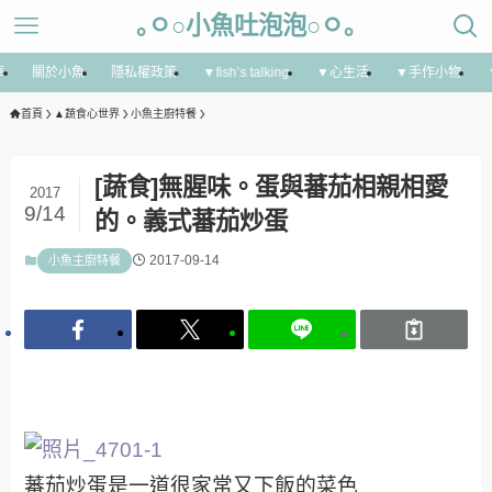
｡ㅇ○小魚吐泡泡○ㅇ｡
享
關於小魚
隱私權政策
▼fish’s talking
▼心生活
▼手作小物
首頁
▲蔬食心世界
小魚主廚特餐
[蔬食]無腥味。蛋與蕃茄相親相愛
2017
9/14
的。義式蕃茄炒蛋
2017-09-14
小魚主廚特餐
蕃茄炒蛋是一道很家常又下飯的菜色