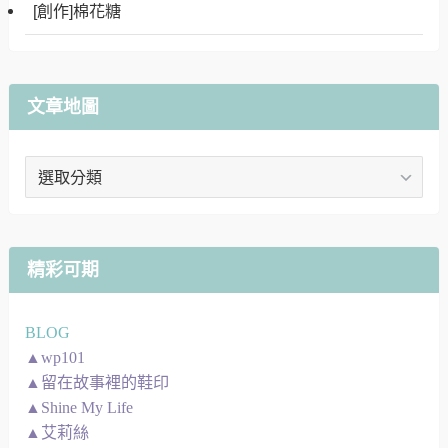
[創作]棉花糖
文章地圖
文
章
地
圖
精彩可期
BLOG
▲wp101
▲留在故事裡的鞋印
▲Shine My Life
▲艾莉絲