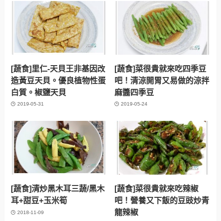
[蔬食]里仁-天貝王非基因改
[蔬食]菜很貴就來吃四季豆
造黃豆天貝。優良植物性蛋
吧！清涼開胃又易做的涼拌
白質。椒鹽天貝
麻醬四季豆
2019-05-31
2019-05-24
[蔬食]清炒黑木耳三蔬/黑木
[蔬食]菜很貴就來吃辣椒
耳+甜豆+玉米筍
吧！營養又下飯的豆豉炒青
龍辣椒
2018-11-09