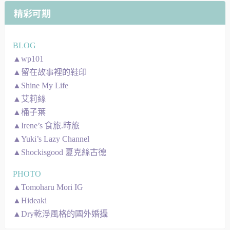
精彩可期
BLOG
▲wp101
▲留在故事裡的鞋印
▲Shine My Life
▲艾莉絲
▲桶子葉
▲Irene’s 食旅.時旅
▲Yuki’s Lazy Channel
▲Shockisgood 夏克絲古德
PHOTO
▲Tomoharu Mori IG
▲Hideaki
▲Dry乾淨風格的國外婚攝