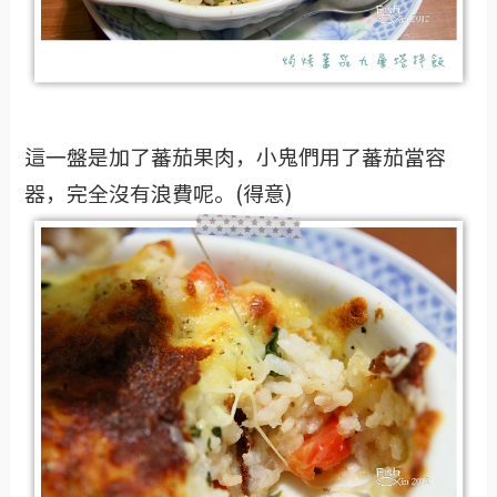
這一盤是加了蕃茄果肉，小鬼們用了蕃茄當容
器，完全沒有浪費呢。(得意)