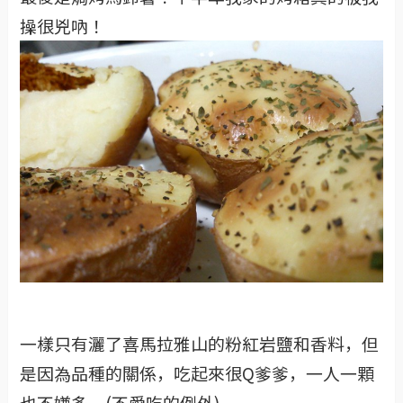
操很兇吶！
一樣只有灑了喜馬拉雅山的粉紅岩鹽和香料，但
是因為品種的關係，吃起來很Q爹爹，一人一顆
也不嫌多。(不愛吃的例外)