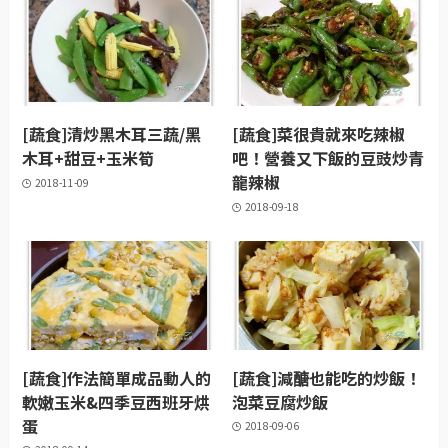
[蔬食]清炒黑木耳三蔬/黑
[蔬食]菜很貴就來吃辣椒
木耳+甜豆+玉米筍
吧！營養又下飯的豆豉炒青
龍辣椒
2018-11-09
2018-09-18
[蔬食]作法簡單成品動人的
[蔬食]減醣也能吃的炒飯！
軟嫩玉米&四季豆西班牙烘
泡菜豆腐炒飯
蛋
2018-09-06