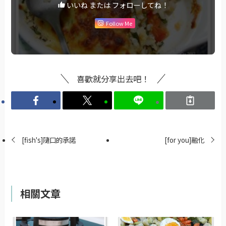
いいね または フォローしてね！
Follow Me
喜歡就分享出去吧！
[fish's]隨口的承諾
[for you]融化
相關文章