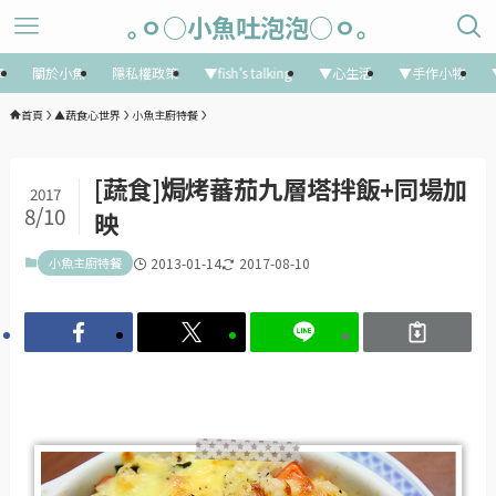
｡ㅇ○小魚吐泡泡○ㅇ｡
享
關於小魚
隱私權政策
▼fish’s talking
▼心生活
▼手作小物
首頁
▲蔬食心世界
小魚主廚特餐
[蔬食]焗烤蕃茄九層塔拌飯+同場加
2017
8/10
映
小魚主廚特餐
2013-01-14
2017-08-10