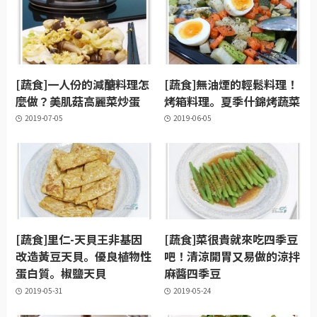
[蔬食]一人份的減醣料理怎
[蔬食]無油煙的輕鬆料理！
麼做？美肌菇高麗菜炒蛋
烤箱料理。夏季什錦烤蔬菜
2019-07-05
2019-06-05
[蔬食]里仁-天貝王非基因
[蔬食]菜很貴就來吃四季豆
改造黃豆天貝。優良植物性
吧！清涼開胃又易做的涼拌
蛋白質。椒鹽天貝
麻醬四季豆
2019-05-31
2019-05-24