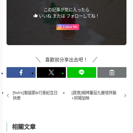
この記事が気に入ったら
いいね または フォローしてね！
Follow Me
喜歡就分享出去吧！
[fish's]聖誕節&行憲紀念日
[蔬食]焗烤蕃茄九層塔拌飯
快樂
+同場加映
相關文章