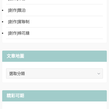
[創作]飄泊
[創作]實聯制
[創作]棉花糖
文章地圖
文
章
地
圖
精彩可期