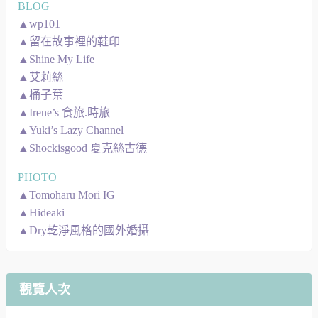
BLOG
▲wp101
▲留在故事裡的鞋印
▲Shine My Life
▲艾莉絲
▲桶子葉
▲Irene’s 食旅.時旅
▲Yuki’s Lazy Channel
▲Shockisgood 夏克絲古德
PHOTO
▲Tomoharu Mori IG
▲Hideaki
▲Dry乾淨風格的國外婚攝
觀覽人次