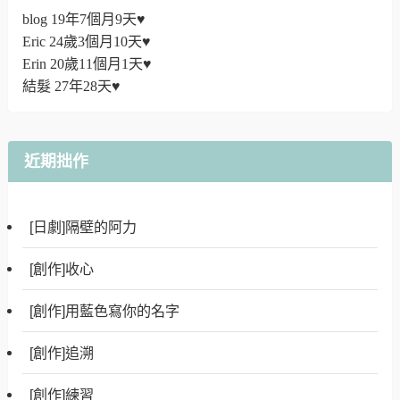
blog 19年7個月9天♥
Eric 24歲3個月10天♥
Erin 20歲11個月1天♥
結髮 27年28天♥
近期拙作
[日劇]隔壁的阿力
[創作]收心
[創作]用藍色寫你的名字
[創作]追溯
[創作]練習