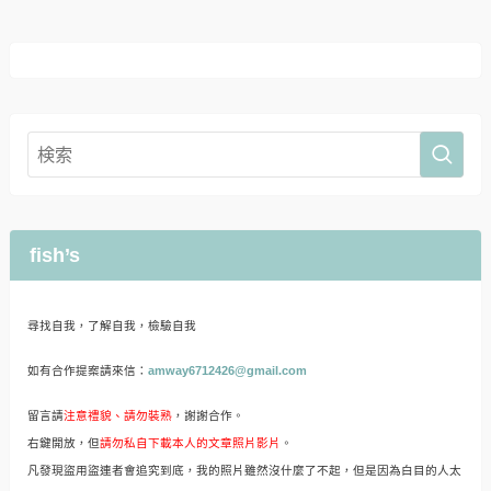
fish’s
尋找自我，了解自我，檢驗自我
如有合作提案請來信：
amway6712426@gmail.com
留言請
注意禮貌、請勿裝熟
，謝謝合作。
右鍵開放，但
請勿私自下載本人的文章照片影片
。
凡發現盜用盜連者會追究到底，我的照片雖然沒什麼了不起，但是因為白目的人太