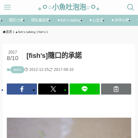
｡ㅇ○小魚吐泡泡○ㅇ｡
享
關於小魚
隱私權政策
▼fish’s talking
▼心生活
▼手作小物
首頁
▲fish's talking
fish's
2017
[fish’s]隨口的承諾
8/10
2012-12-25
2017-08-10
fish's