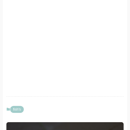
fish's