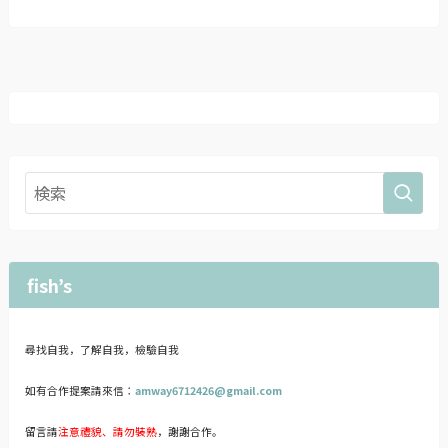
fish’s
尋找自我，了解自我，檢驗自我
如有合作提案請來信：
amway6712426@gmail.com
留言請
注意禮貌、請勿裝熟
，謝謝合作。