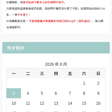
右鍵開放，但
請勿私自下載本人的文章照片影片
。
凡發現盜用盜連者會追究到底，我的照片雖然沒什麼了不起，但是因為白目的人太
多，一律
不外借
了！
引用轉載請注意！
不接受整篇文章複製到你自己的blog中（這叫盜文）
，請以網
址連結即可。
今夕何夕
2026 年 8 月
一
二
三
四
五
六
日
1
2
3
4
5
6
7
8
9
10
11
12
13
14
15
16