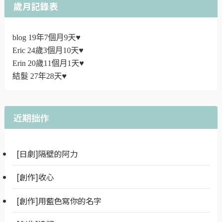
歲月記錄表
blog 19年7個月9天♥
Eric 24歲3個月10天♥
Erin 20歲11個月1天♥
結髮 27年28天♥
近期拙作
[日劇]隔壁的阿力
[創作]收心
[創作]用藍色寫你的名字