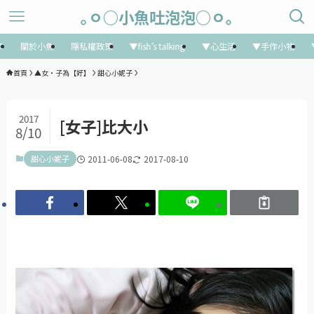
｡ㅇ○小魚吐泡泡○ㅇ｡
享
關於小魚
隱私權政策
▼fish’s talking
▼心生活
▼手作小物
首頁
▲女‧子為【好】
甜心小妮子
2017
[女子]比大小
8/10
甜心小妮子
2011-06-08
2017-08-10