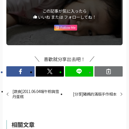
この記事が気に入ったら
いいね または フォローしてね！
Follow Me
喜歡就分享出去吧！
[蔬食]2011.06.04端午粽與雪
[分享]豬媽的滿版手作相本
丹蛋糕
相關文章