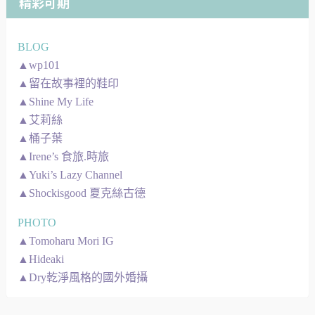
精彩可期
BLOG
▲wp101
▲留在故事裡的鞋印
▲Shine My Life
▲艾莉絲
▲桶子葉
▲Irene’s 食旅.時旅
▲Yuki’s Lazy Channel
▲Shockisgood 夏克絲古德
PHOTO
▲Tomoharu Mori IG
▲Hideaki
▲Dry乾淨風格的國外婚攝