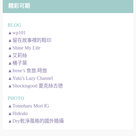
精彩可期
BLOG
▲wp101
▲留在故事裡的鞋印
▲Shine My Life
▲艾莉絲
▲桶子葉
▲Irene’s 食旅.時旅
▲Yuki’s Lazy Channel
▲Shockisgood 夏克絲古德
PHOTO
▲Tomoharu Mori IG
▲Hideaki
▲Dry乾淨風格的國外婚攝