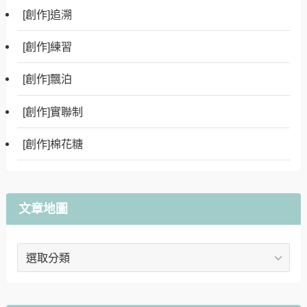
[創作]追溯
[創作]練習
[創作]飄泊
[創作]實聯制
[創作]棉花糖
文章地圖
文
章
地
圖