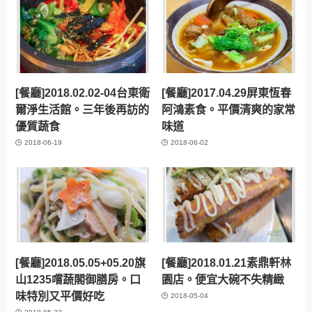
[餐廳]2018.02.02-04台東衛
[餐廳]2017.04.29屏東恆春
爾淨生活館。三年後再訪的
阿鴻素食。平價清爽的家常
優質蔬食
味道
2018-06-19
2018-06-02
[餐廳]2018.05.05+05.20旗
[餐廳]2018.01.21素鼎軒林
山1235嚐蔬閣御膳房。口
園店。便宜大碗不失精緻
味特別又平價好吃
2018-05-04