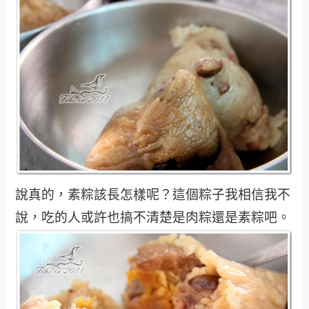
說真的，素粽該長怎樣呢？這個粽子我相信我不
說，吃的人或許也搞不清楚是肉粽還是素粽吧。