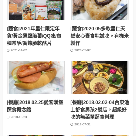
[蔬食]2021年里仁限定年
[蔬食]2020.05多款里仁天
貨/黃金薄鹽脆薯/QQ凍/包
然安心素食粽試吃。有機米
種茶酥/香辣脆乾酪片
製作
2021-01-02
2020-05-07
[餐廳]2018.02.25愛客漢堡
[餐廳]2018.02.02-04台東池
蔬食概念館
上舒食男孩2號店。超級好
吃的無菜單蔬食料理
2018-10-23
2018-07-31