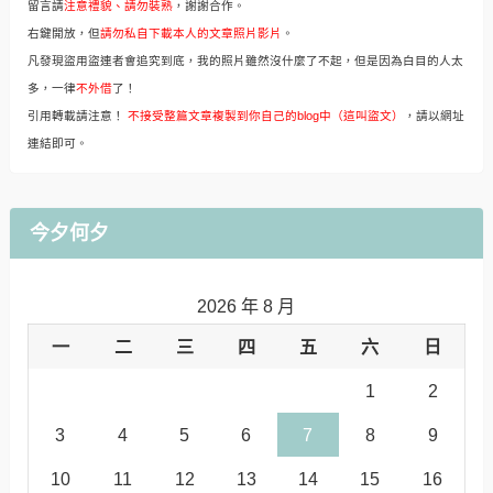
留言請
注意禮貌、請勿裝熟
，謝謝合作。
右鍵開放，但
請勿私自下載本人的文章照片影片
。
凡發現盜用盜連者會追究到底，我的照片雖然沒什麼了不起，但是因為白目的人太
多，一律
不外借
了！
引用轉載請注意！
不接受整篇文章複製到你自己的blog中（這叫盜文）
，請以網址
連結即可。
今夕何夕
2026 年 8 月
一
二
三
四
五
六
日
1
2
3
4
5
6
7
8
9
10
11
12
13
14
15
16