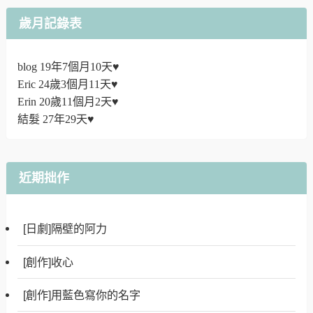
歲月記錄表
blog 19年7個月10天♥
Eric 24歲3個月11天♥
Erin 20歲11個月2天♥
結髮 27年29天♥
近期拙作
[日劇]隔壁的阿力
[創作]收心
[創作]用藍色寫你的名字