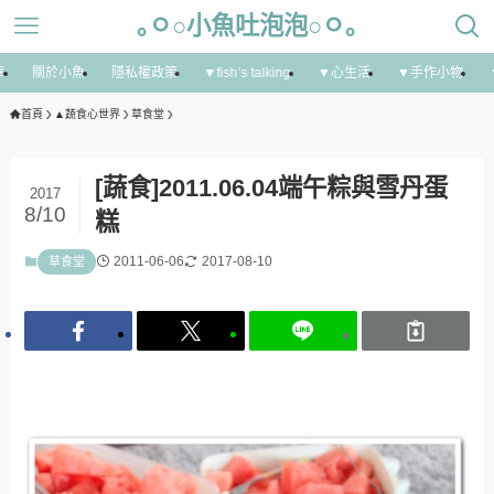
｡ㅇ○小魚吐泡泡○ㅇ｡
享
關於小魚
隱私權政策
▼fish’s talking
▼心生活
▼手作小物
首頁
▲蔬食心世界
草食堂
[蔬食]2011.06.04端午粽與雪丹蛋
2017
8/10
糕
2011-06-06
2017-08-10
草食堂