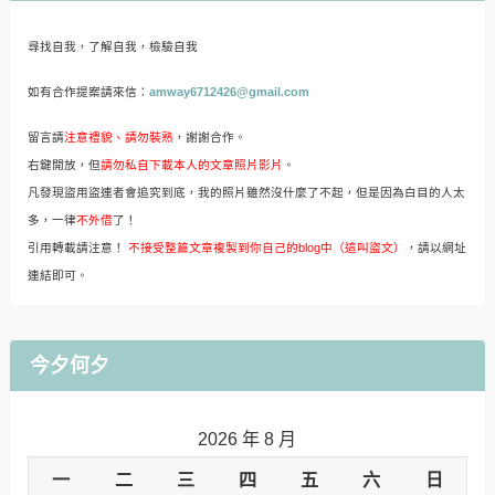
尋找自我，了解自我，檢驗自我
如有合作提案請來信：
amway6712426@gmail.com
留言請
注意禮貌、請勿裝熟
，謝謝合作。
右鍵開放，但
請勿私自下載本人的文章照片影片
。
凡發現盜用盜連者會追究到底，我的照片雖然沒什麼了不起，但是因為白目的人太
多，一律
不外借
了！
引用轉載請注意！
不接受整篇文章複製到你自己的blog中（這叫盜文）
，請以網址
連結即可。
今夕何夕
2026 年 8 月
一
二
三
四
五
六
日