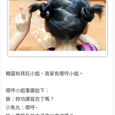
韓國有拜託小姐，我家有嗯哼小姐。
嗯哼小姐事蹟如下：
娘：妳功課寫完了嗎？
小魚丸：嗯哼~