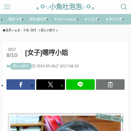
｡ㅇ○小魚吐泡泡○ㅇ｡
享
關於小魚
隱私權政策
▼fish’s talking
▼心生活
▼手作小物
首頁
▲女‧子為【好】
甜心小妮子
2017
[女子]嗯哼小姐
8/10
2013-05-30
2017-08-10
甜心小妮子