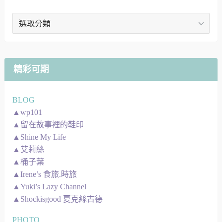
文
章
地
圖
精彩可期
BLOG
▲wp101
▲留在故事裡的鞋印
▲Shine My Life
▲艾莉絲
▲桶子葉
▲Irene’s 食旅.時旅
▲Yuki’s Lazy Channel
▲Shockisgood 夏克絲古德
PHOTO