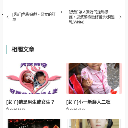
[洗髮]讓人驚訝的蓬鬆修
[客訂]色彩遊戲。惡女的訂
護。思波綺極緻修護洗/潤髮
單
乳(White)
相關文章
[女子]猜是男生或女生？
[女子]小一新鮮人二號
2012-11-02
2012-08-30