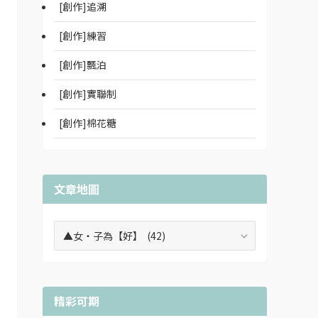
[創作]追溯
[創作]練習
[創作]飄泊
[創作]實聯制
[創作]棉花糖
文章地圖
文
章
地
圖
精彩可期