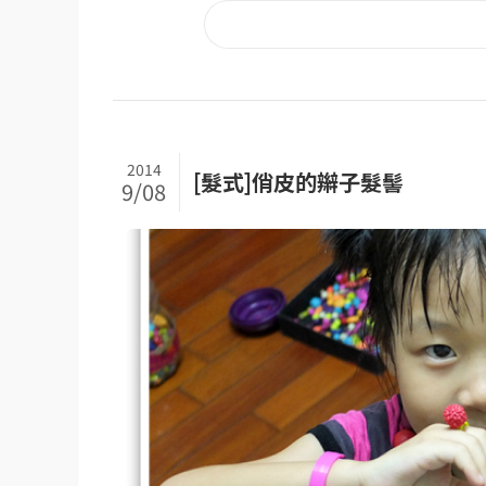
2014
[髮式]俏皮的辮子髮髻
9/08