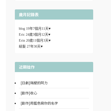
歲月記錄表
blog 19年7個月11天♥
Eric 24歲3個月12天♥
Erin 20歲11個月3天♥
結髮 27年30天♥
近期拙作
[日劇]隔壁的阿力
[創作]收心
[創作]用藍色寫你的名字