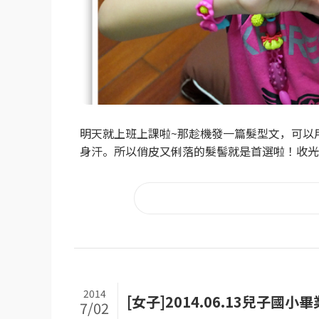
明天就上班上課啦~那趁機發一篇髮型文，可以
身汗。所以俏皮又俐落的髮髻就是首選啦！收光的
2014
[女子]2014.06.13兒子
7/02