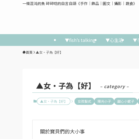
一條混沌的魚 碎碎唸的自言自語《手作│飾品│圖文│攝影│蔬食》
▼fish’s talking
▼心生活
▼
首頁
▲女‧子為【好】
▲女‧子為【好】
– category –
▲女‧子為【好】
女孩髮式
陽光小子
甜心小妮子
關於寶貝們的大小事