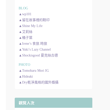
BLOG
▲wp101
▲留在故事裡的鞋印
▲Shine My Life
▲艾莉絲
▲桶子葉
▲Irene’s 食旅.時旅
▲Yuki’s Lazy Channel
▲Shockisgood 夏克絲古德
PHOTO
▲Tomoharu Mori IG
▲Hideaki
▲Dry乾淨風格的國外婚攝
觀覽人次