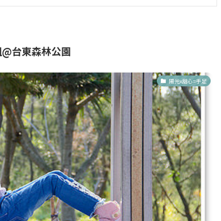
組@台東森林公園
陽光x甜心=手足