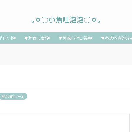
｡ㅇ○小魚吐泡泡○ㅇ｡
手作小物
▼蔬食心世界
▼美麗心得口袋書
▼各式各樣的分
陽光x甜心=手足