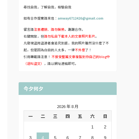
尋找自我，了解自我，檢驗自我
如有合作提案請來信：
amway6712426@gmail.com
留言請
注意禮貌、請勿裝熟
，謝謝合作。
右鍵開放，但
請勿私自下載本人的文章照片影片
。
凡發現盜用盜連者會追究到底，我的照片雖然沒什麼了不
起，但是因為白目的人太多，一律
不外借
了！
引用轉載請注意！
不接受整篇文章複製到你自己的blog中
（這叫盜文）
，請以網址連結即可。
今夕何夕
2026 年 8 月
一
二
三
四
五
六
日
1
2
3
4
5
6
7
8
9