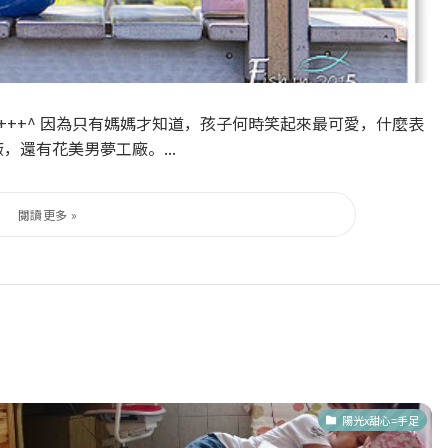
+++^ 因為只有媽媽才知道，孩子何時笑起來最可愛，什麼表
，還有花美男夢工廠。...
陽光x甜心=手足