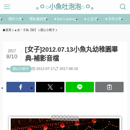
｡ㅇ○小魚吐泡泡○ㅇ｡
享
關於小魚
隱私權政策
▼fish’s talking
▼心生活
▼手作小物
首頁
▲女‧子為【好】
甜心小妮子
[女子]2012.07.13小魚丸幼稚園畢
2017
8/10
典-補影音檔
2012-07-17
2017-08-10
甜心小妮子