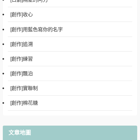
[創作]收心
[創作]用藍色寫你的名字
[創作]追溯
[創作]練習
[創作]飄泊
[創作]實聯制
[創作]棉花糖
文章地圖