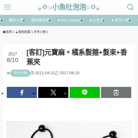
｡ㅇ○小魚吐泡泡○ㅇ｡
享
關於小魚
隱私權政策
▼fish’s talking
▼心生活
▼手作小物
首頁
▲我的拍賣
手作小物
[客訂]元寶麻。橘系髮箍+髮束+香
2017
8/10
蕉夾
2011-04-22
2017-08-10
手作小物