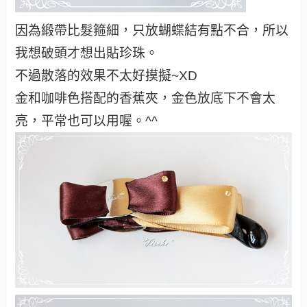
因為緞帶比髮箍細，只放蝴蝶結有點不合，所以
我想破頭才想出貼珍珠。
不過散落的效果不太好摸擬~XD
金和咖啡色搭配的香蕉夾，金色放底下不會太
亮，平常也可以用喔。^^