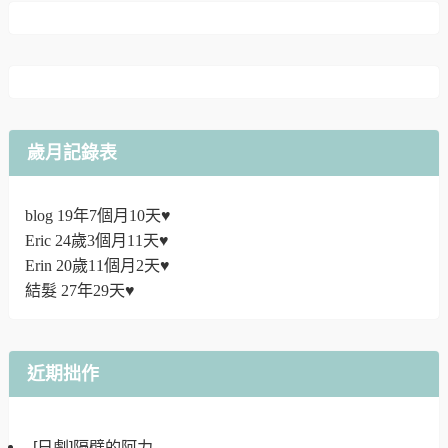
歲月記錄表
blog 19年7個月10天♥
Eric 24歲3個月11天♥
Erin 20歲11個月2天♥
結髮 27年29天♥
近期拙作
[日劇]隔壁的阿力