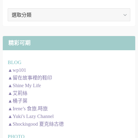
文
章
地
圖
精彩可期
BLOG
▲wp101
▲留在故事裡的鞋印
▲Shine My Life
▲艾莉絲
▲桶子葉
▲Irene’s 食旅.時旅
▲Yuki’s Lazy Channel
▲Shockisgood 夏克絲古德
PHOTO