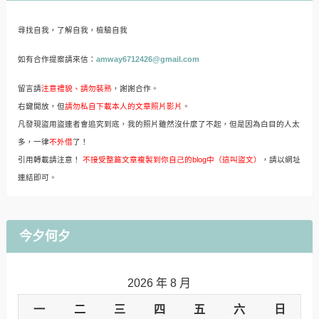
尋找自我，了解自我，檢驗自我
如有合作提案請來信：
amway6712426@gmail.com
留言請
注意禮貌、請勿裝熟
，謝謝合作。
右鍵開放，但
請勿私自下載本人的文章照片影片
。
凡發現盜用盜連者會追究到底，我的照片雖然沒什麼了不起，但是因為白目的人太
多，一律
不外借
了！
引用轉載請注意！
不接受整篇文章複製到你自己的blog中（這叫盜文）
，請以網址
連結即可。
今夕何夕
2026 年 8 月
一
二
三
四
五
六
日