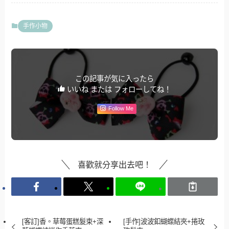
手作小物
この記事が気に入ったら
いいね または フォローしてね！
Follow Me
喜歡就分享出去吧！
[客訂]香。草莓蛋糕髮束+深
[手作]波波釦蝴蝶結夾+捲玫