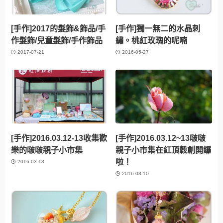
[手作]2017的髮飾&飾品/手
[手作]獨一無二的水晶刺
作髮飾/兒童髮飾/手作飾品
繡。桃紅玫瑰的呢喃
2017-07-21
2016-05-27
[手作]2016.03.12-13收集歡
[手作]2016.03.12~13啵啵
樂的啵啵親子小市集
親子小市集在紅頂穀創開鑼
啦！
2016-03-18
2016-03-10