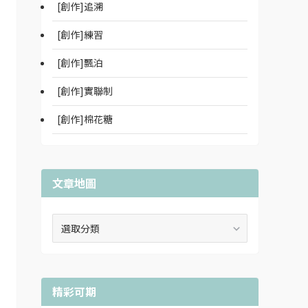
[創作]追溯
[創作]練習
[創作]飄泊
[創作]實聯制
[創作]棉花糖
文章地圖
文
章
地
圖
精彩可期