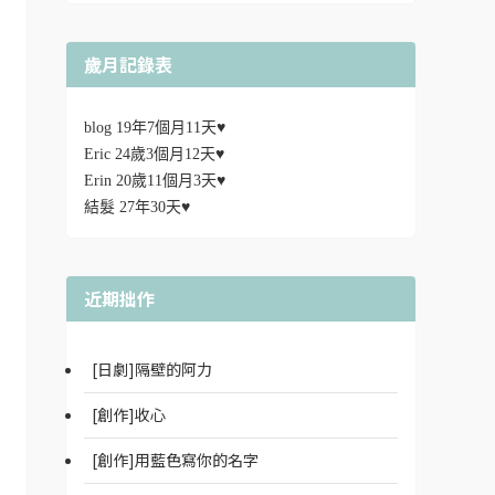
歲月記錄表
blog 19年7個月11天♥
Eric 24歲3個月12天♥
Erin 20歲11個月3天♥
結髮 27年30天♥
近期拙作
[日劇]隔壁的阿力
[創作]收心
[創作]用藍色寫你的名字