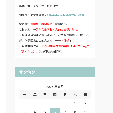
尋找自我，了解自我，檢驗自我
如有合作提案請來信：
amway6712426@gmail.com
留言請
注意禮貌、請勿裝熟
，謝謝合作。
右鍵開放，但
請勿私自下載本人的文章照片影片
。
凡發現盜用盜連者會追究到底，我的照片雖然沒什麼了不
起，但是因為白目的人太多，一律
不外借
了！
引用轉載請注意！
不接受整篇文章複製到你自己的blog中
（這叫盜文）
，請以網址連結即可。
今夕何夕
2026 年 8 月
一
二
三
四
五
六
日
1
2
3
4
5
6
7
8
9