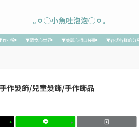
｡ㅇ○小魚吐泡泡○ㅇ｡
手作小物
▼蔬食心世界
▼美麗心得口袋書
▼各式各樣的分
品/手作髮飾/兒童髮飾/手作飾品