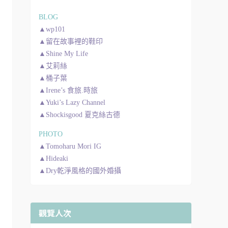
BLOG
▲wp101
▲留在故事裡的鞋印
▲Shine My Life
▲艾莉絲
▲桶子葉
▲Irene’s 食旅.時旅
▲Yuki’s Lazy Channel
▲Shockisgood 夏克絲古德
PHOTO
▲Tomoharu Mori IG
▲Hideaki
▲Dry乾淨風格的國外婚攝
觀覽人次