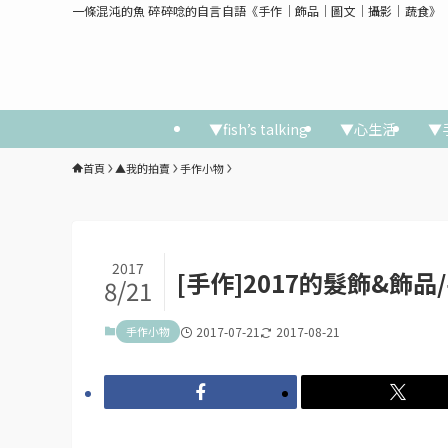
一條混沌的魚 碎碎唸的自言自語《手作│飾品│圖文│攝影│蔬食》
▼fish’s talking
▼心生活
▼
首頁
▲我的拍賣
手作小物
2017
[手作]2017的髮飾&飾
8/21
手作小物
2017-07-21
2017-08-21