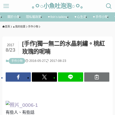
｡ㅇ○小魚吐泡泡○ㅇ｡
享
關於小魚
隱私權政策
▼fish’s talking
▼心生活
▼手作小物
首頁
▲我的拍賣
手作小物
[手作]獨一無二的水晶刺繡。桃紅
2017
8/23
玫瑰的呢喃
2016-05-27
2017-08-23
手作小物
有些人、有些話