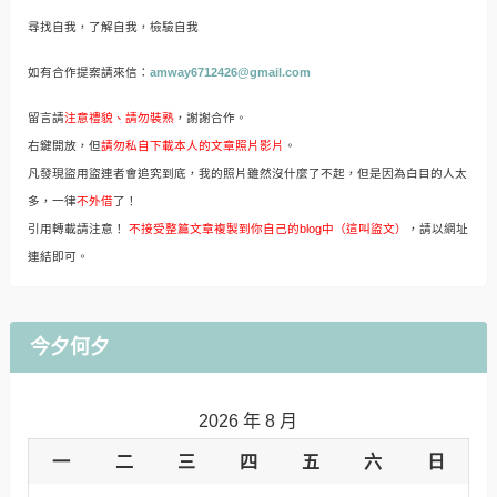
尋找自我，了解自我，檢驗自我
如有合作提案請來信：
amway6712426@gmail.com
留言請
注意禮貌、請勿裝熟
，謝謝合作。
右鍵開放，但
請勿私自下載本人的文章照片影片
。
凡發現盜用盜連者會追究到底，我的照片雖然沒什麼了不起，但是因為白目的人太
多，一律
不外借
了！
引用轉載請注意！
不接受整篇文章複製到你自己的blog中（這叫盜文）
，請以網址
連結即可。
今夕何夕
2026 年 8 月
一
二
三
四
五
六
日