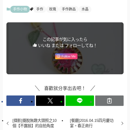
手作小物
手作
玫瑰
手作飾品
水晶
この記事が気に入ったら
いいね または フォローしてね！
Follow Me
喜歡就分享出去吧！
[擷影]擺脫無趣大頭照之10
[餐廳]2016.04.15四月慶功
個【不露臉】的自拍角度
宴。春正商行