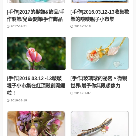
[手作]2017的髮飾&飾品/手
[手作]2016.03.12-13收集歡
作髮飾/兒童髮飾/手作飾品
樂的啵啵親子小市集
2017-07-21
2016-03-18
[手作]2016.03.12~13啵啵
[手作]玻璃球的祕密。微觀
親子小市集在紅頂穀創開鑼
世界/賦予你無限想像力
啦！
2016-01-07
2016-03-10