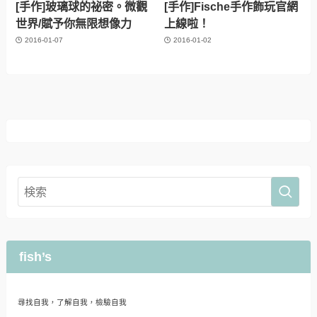
[手作]玻璃球的祕密。微觀
[手作]Fische手作飾玩官網
世界/賦予你無限想像力
上線啦！
2016-01-07
2016-01-02
fish’s
尋找自我，了解自我，檢驗自我