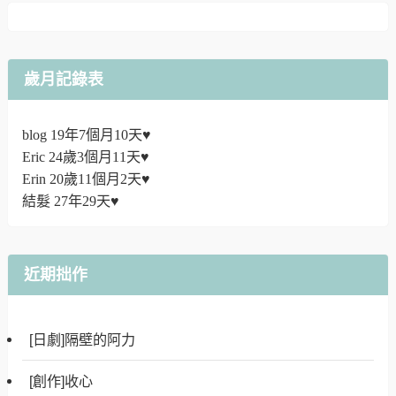
歲月記錄表
blog 19年7個月10天♥
Eric 24歲3個月11天♥
Erin 20歲11個月2天♥
結髮 27年29天♥
近期拙作
[日劇]隔壁的阿力
[創作]收心