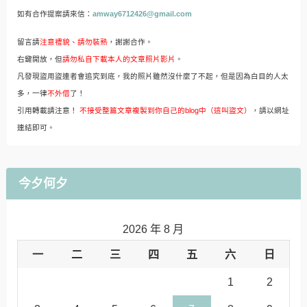
如有合作提案請來信：
amway6712426@gmail.com
留言請
注意禮貌、請勿裝熟
，謝謝合作。
右鍵開放，但
請勿私自下載本人的文章照片影片
。
凡發現盜用盜連者會追究到底，我的照片雖然沒什麼了不起，但是因為白目的人太
多，一律
不外借
了！
引用轉載請注意！
不接受整篇文章複製到你自己的blog中（這叫盜文）
，請以網址
連結即可。
今夕何夕
2026 年 8 月
一
二
三
四
五
六
日
1
2