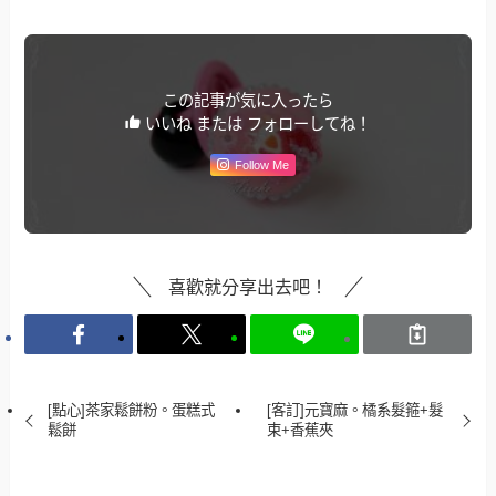
この記事が気に入ったら
いいね または フォローしてね！
Follow Me
喜歡就分享出去吧！
[點心]茶家鬆餅粉。蛋糕式
[客訂]元寶麻。橘系髮箍+髮
鬆餅
束+香蕉夾