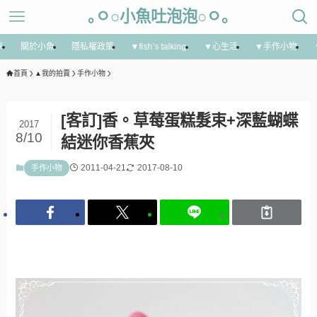
｡ㅇ○小魚吐泡泡○ㅇ｡
享
關於小魚
隱私權政策
▼fish’s talking
▼心生活
▼手作小物
首頁
▲我的拍賣
手作小物
[客訂]香。草莓蛋糕髮束+深藍蝴蝶
2017
8/10
結迷你香蕉夾
2011-04-21
2017-08-10
手作小物