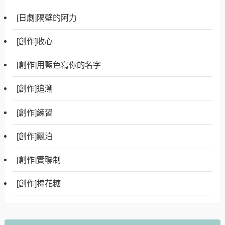
[日劇]隔壁的阿力
[創作]收心
[創作]用藍色寫你的名字
[創作]追溯
[創作]練習
[創作]飄泊
[創作]實聯制
[創作]棉花糖