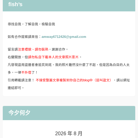
fish’s
尋找自我，了解自我，檢驗自我
如有合作提案請來信：
amway6712426@gmail.com
留言請
注意禮貌、請勿裝熟
，謝謝合作。
右鍵開放，但
請勿私自下載本人的文章照片影片
。
凡發現盜用盜連者會追究到底，我的照片雖然沒什麼了不起，但是因為白目的人太
多，一律
不外借
了！
引用轉載請注意！
不接受整篇文章複製到你自己的blog中（這叫盜文）
，請以網址
連結即可。
今夕何夕
2026 年 8 月