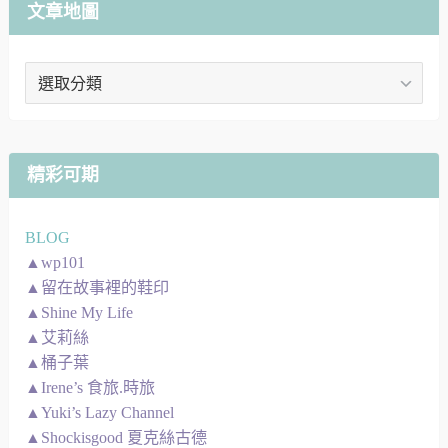
文章地圖
文
章
地
圖
精彩可期
BLOG
▲wp101
▲留在故事裡的鞋印
▲Shine My Life
▲艾莉絲
▲桶子葉
▲Irene’s 食旅.時旅
▲Yuki’s Lazy Channel
▲Shockisgood 夏克絲古德