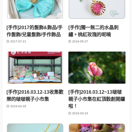
[手作]2017的髮飾&飾品/手
[手作]獨一無二的水晶刺
作髮飾/兒童髮飾/手作飾品
繡。桃紅玫瑰的呢喃
2017-07-21
2016-05-27
[手作]2016.03.12-13收集歡
[手作]2016.03.12~13啵啵
樂的啵啵親子小市集
親子小市集在紅頂穀創開鑼
啦！
2016-03-18
2016-03-10