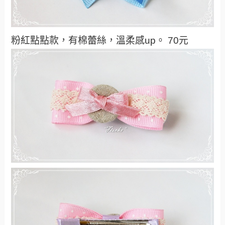
粉紅點點款，有棉蕾絲，溫柔感up。 70元