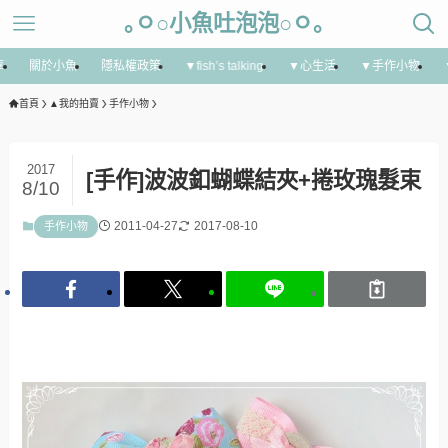
｡ㅇ○小魚吐泡泡○ㅇ｡
享
關於小魚
隱私權政策
▼fish’s talking
▼心生活
▼手作小物
首頁
▲我的拍賣
手作小物
2017
[手作]波波釦蝴蝶結夾+捲玫瑰髮束
8/10
2011-04-27
2017-08-10
手作小物