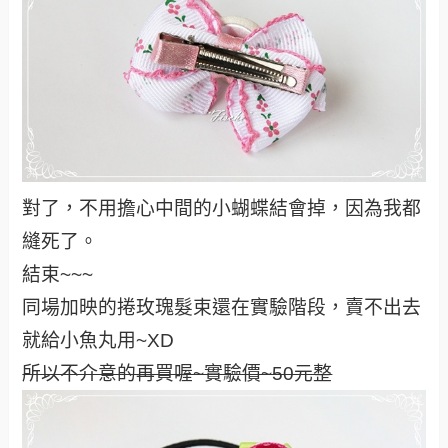
對了，不用擔心中間的小蝴蝶結會掉，因為我都
縫死了。
結束~~~
同場加映的捲玫瑰髮束還在實驗階段，賣不出去
就給小魚丸用~XD
所以不介意的再買喔~實驗價~50元整