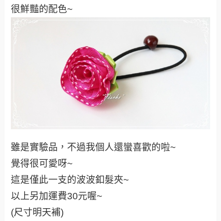
很鮮豔的配色~
雖是實驗品，不過我個人還蠻喜歡的啦~
覺得很可愛呀~
這是僅此一支的波波釦髮夾~
以上另加運費30元喔~
(尺寸明天補)