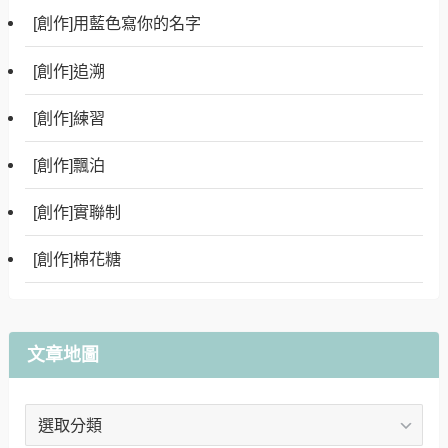
[創作]用藍色寫你的名字
[創作]追溯
[創作]練習
[創作]飄泊
[創作]實聯制
[創作]棉花糖
文章地圖
文
章