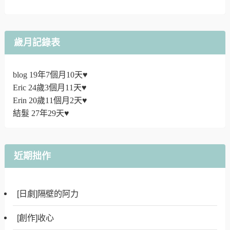
歲月記錄表
blog 19年7個月10天♥
Eric 24歲3個月11天♥
Erin 20歲11個月2天♥
結髮 27年29天♥
近期拙作
[日劇]隔壁的阿力
[創作]收心