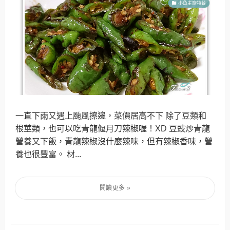
小魚主廚特餐
一直下雨又遇上颱風擦邊，菜價居高不下 除了豆類和
根莖類，也可以吃青龍偃月刀辣椒喔！XD 豆豉炒青龍
營養又下飯，青龍辣椒沒什麼辣味，但有辣椒香味，營
養也很豐富。 材...