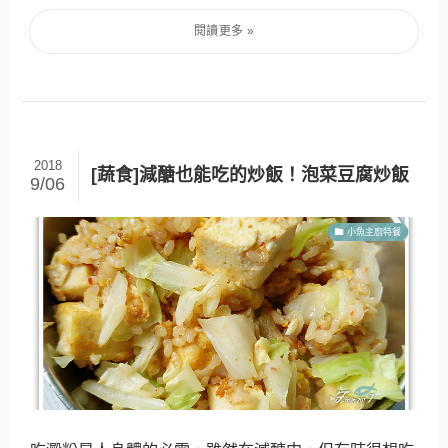
2018
[蔬食]減醣也能吃的炒飯！泡菜豆腐炒飯
9/06
小魚主廚特餐