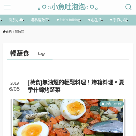
｡ㅇ○小魚吐泡泡○ㅇ｡
享
關於小魚
隱私權政策
▼fish’s talking
▼心生活
▼手作小物
首頁
輕蔬食
輕蔬食
– tag –
[蔬食]無油煙的輕鬆料理！烤箱料理。夏
2019
6/05
季什錦烤蔬菜
小魚主廚特餐