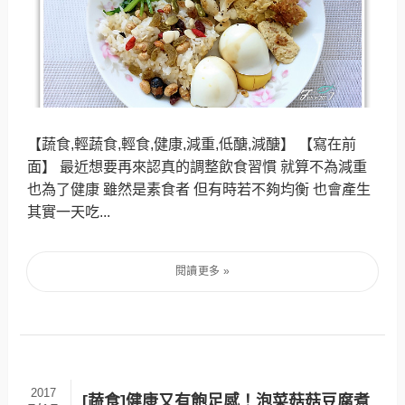
【蔬食,輕蔬食,輕食,健康,減重,低醣,減醣】 【寫在前
面】 最近想要再來認真的調整飲食習慣 就算不為減重
也為了健康 雖然是素食者 但有時若不夠均衡 也會產生
其實一天吃...
2017
[蔬食]健康又有飽足感！泡菜菇菇豆腐煮