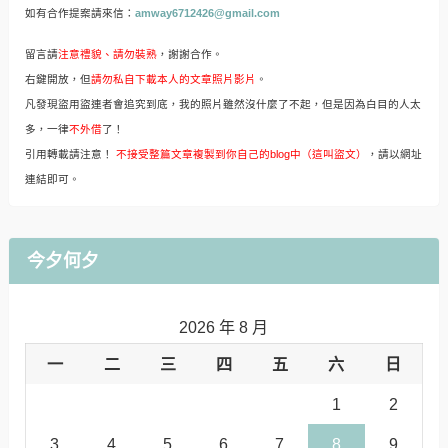
如有合作提案請來信：
amway6712426@gmail.com
留言請
注意禮貌、請勿裝熟
，謝謝合作。
右鍵開放，但
請勿私自下載本人的文章照片影片
。
凡發現盜用盜連者會追究到底，我的照片雖然沒什麼了不起，但是因為白目的人太
多，一律
不外借
了！
引用轉載請注意！
不接受整篇文章複製到你自己的blog中（這叫盜文）
，請以網址
連結即可。
今夕何夕
2026 年 8 月
一
二
三
四
五
六
日
1
2
3
4
5
6
7
8
9