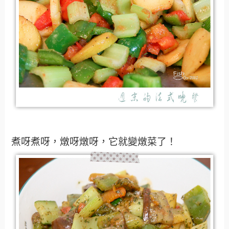
煮呀煮呀，燉呀燉呀，它就變燉菜了！