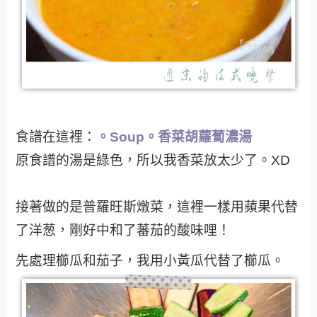
食譜在這裡：
。Soup。香菜胡蘿蔔濃湯
原食譜的湯是綠色，所以我香菜放太少了。XD
接著做的是普羅旺斯燉菜，這裡一樣用蘋果代替
了洋葱，剛好中和了蕃茄的酸味哩！
先處理櫛瓜和茄子，我用小黃瓜代替了櫛瓜。