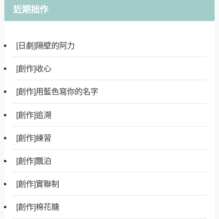
近期拙作
[日劇]隔壁的阿力
[創作]收心
[創作]用藍色寫你的名字
[創作]追溯
[創作]練習
[創作]飄泊
[創作]實聯制
[創作]棉花糖