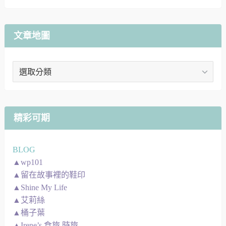
文章地圖
文
章
地
圖
精彩可期
BLOG
▲wp101
▲留在故事裡的鞋印
▲Shine My Life
▲艾莉絲
▲桶子葉
▲Irene’s 食旅.時旅