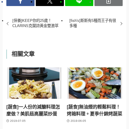
[保養]KEEP你的25歲！
[fish's]斯斯有5種而王子有很
CLARINS克蘭詩黃金雙激萃
多種
相關文章
[蔬食]一人份的減醣料理怎
[蔬食]無油煙的輕鬆料理！
麼做？美肌菇高麗菜炒蛋
烤箱料理。夏季什錦烤蔬菜
2019-07-05
2019-06-05