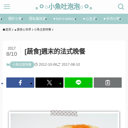
｡ㅇ○小魚吐泡泡○ㅇ｡
享
關於小魚
隱私權政策
▼fish’s talking
▼心生活
▼手作小物
首頁
▲蔬食心世界
小魚主廚特餐
2017
[蔬食]週末的法式晚餐
8/10
2012-10-06
2017-08-10
小魚主廚特餐