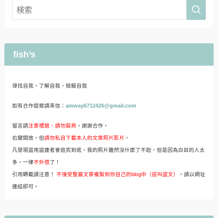
fish’s
尋找自我，了解自我，檢驗自我
如有合作提案請來信：
amway6712426@gmail.com
留言請
注意禮貌、請勿裝熟
，謝謝合作。
右鍵開放，但
請勿私自下載本人的文章照片影片
。
凡發現盜用盜連者會追究到底，我的照片雖然沒什麼了不起，但是因為白目的人太
多，一律
不外借
了！
引用轉載請注意！
不接受整篇文章複製到你自己的blog中（這叫盜文）
，請以網址
連結即可。