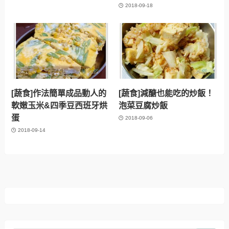
2018-09-18
[蔬食]作法簡單成品動人的
[蔬食]減醣也能吃的炒飯！
軟嫩玉米&四季豆西班牙烘
泡菜豆腐炒飯
蛋
2018-09-06
2018-09-14