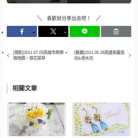
喜歡就分享出去吧！
[擷影]2011.07.03高雄市熱帶
[餐廳]2011.05.28高捷美麗島
植物園。尋花探草
站&滴水坊
相關文章