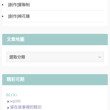
[創作]實聯制
[創作]棉花糖
文章地圖
文
章
地
圖
精彩可期
BLOG
▲wp101
▲留在故事裡的鞋印