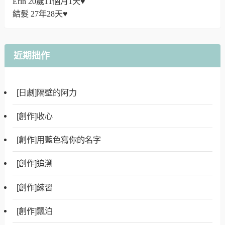
Erin 20歲11個月1天♥
結髮 27年28天♥
近期拙作
[日劇]隔壁的阿力
[創作]收心
[創作]用藍色寫你的名字
[創作]追溯
[創作]練習
[創作]飄泊