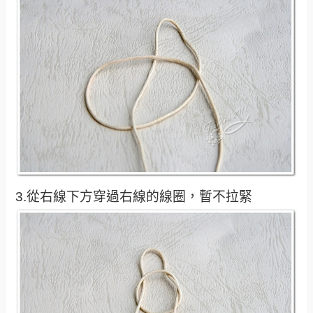
3.從右線下方穿過右線的線圈，暫不拉緊