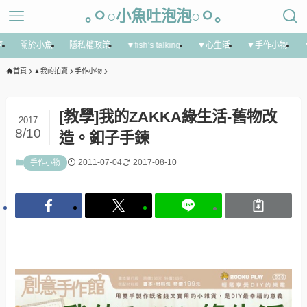
｡ㅇ○小魚吐泡泡○ㅇ｡
享
關於小魚
隱私權政策
▼fish’s talking
▼心生活
▼手作小物
首頁
▲我的拍賣
手作小物
[教學]我的ZAKKA綠生活-舊物改
2017
8/10
造。釦子手鍊
2011-07-04
2017-08-10
手作小物