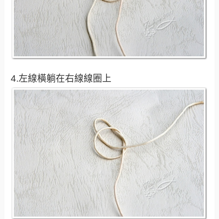
4.左線橫躺在右線線圈上