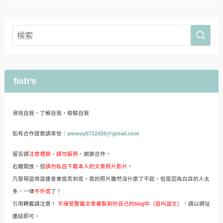
fish’s
尋找自我，了解自我，檢驗自我
如有合作提案請來信：
amway6712426@gmail.com
留言請
注意禮貌、請勿裝熟
，謝謝合作。
右鍵開放，但
請勿私自下載本人的文章照片影片
。
凡發現盜用盜連者會追究到底，我的照片雖然沒什麼了不起，但是因為白目的人太
多，一律
不外借
了！
引用轉載請注意！
不接受整篇文章複製到你自己的blog中（這叫盜文）
，請以網址
連結即可。