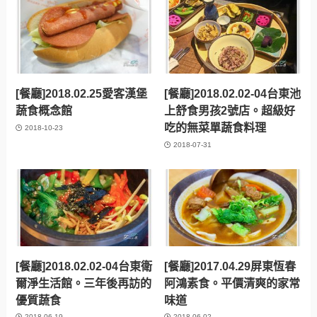
[餐廳]2018.02.25愛客漢堡
[餐廳]2018.02.02-04台東池
蔬食概念館
上舒食男孩2號店。超級好
吃的無菜單蔬食料理
2018-10-23
2018-07-31
[餐廳]2018.02.02-04台東衛
[餐廳]2017.04.29屏東恆春
爾淨生活館。三年後再訪的
阿鴻素食。平價清爽的家常
優質蔬食
味道
2018-06-19
2018-06-02