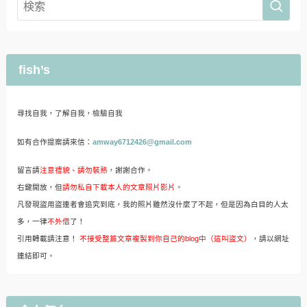
fish’s
尋找自我，了解自我，檢驗自我
如有合作提案請來信：
amway6712426@gmail.com
留言請
注意禮貌、請勿裝熟
，謝謝合作。
右鍵開放，但
請勿私自下載本人的文章照片影片
。
凡發現盜用盜連者會追究到底，我的照片雖然沒什麼了不起，但是因為白目的人太
多，一律
不外借
了！
引用轉載請注意！
不接受整篇文章複製到你自己的blog中（這叫盜文）
，請以網址
連結即可。