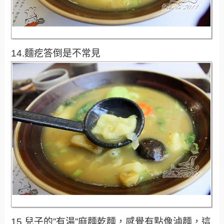
14.麵疙答倒是不常見
15.兒子的”有湯”麻麵乾麵，感覺有點像滷麵，這