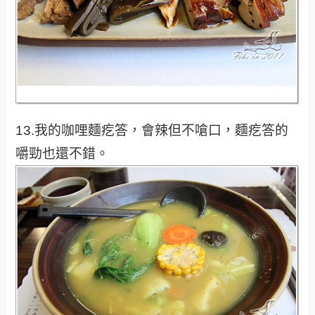
13.我的咖哩麵疙答，會辣但不嗆口，麵疙答的
嚼勁也還不錯。