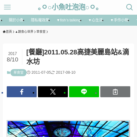
｡ㅇ○小魚吐泡泡○ㅇ｡
享
關於小魚
隱私權政策
▼fish’s talking
▼心生活
▼手作小物
首頁
▲蔬食心世界
草食堂
[餐廳]2011.05.28高捷美麗島站&滴
2017
8/10
水坊
2011-07-05
2017-08-10
草食堂