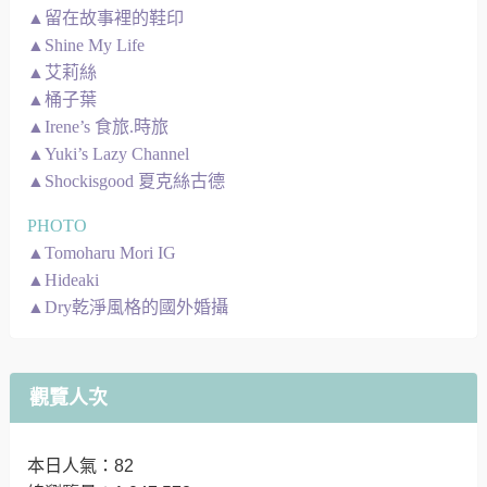
▲留在故事裡的鞋印
▲Shine My Life
▲艾莉絲
▲桶子葉
▲Irene’s 食旅.時旅
▲Yuki’s Lazy Channel
▲Shockisgood 夏克絲古德
PHOTO
▲Tomoharu Mori IG
▲Hideaki
▲Dry乾淨風格的國外婚攝
觀覽人次
本日人氣：82