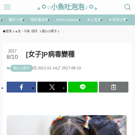
｡ㅇ○小魚吐泡泡○ㅇ｡
享
關於小魚
隱私權政策
▼fish’s talking
▼心生活
▼手作小物
首頁
▲女‧子為【好】
甜心小妮子
2017
[女子]P病毒變種
8/10
2011-01-14
2017-08-10
甜心小妮子