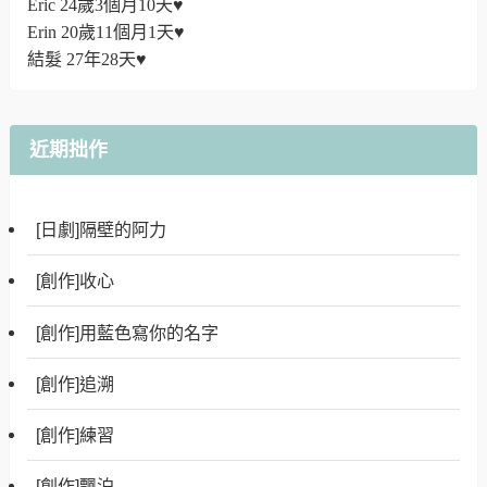
Eric 24歲3個月10天♥
Erin 20歲11個月1天♥
結髮 27年28天♥
近期拙作
[日劇]隔壁的阿力
[創作]收心
[創作]用藍色寫你的名字
[創作]追溯
[創作]練習
[創作]飄泊