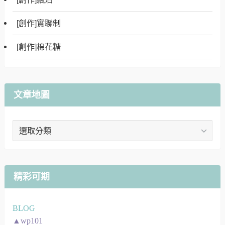
[創作]實聯制
[創作]棉花糖
文章地圖
文
章
地
圖
精彩可期
BLOG
▲wp101