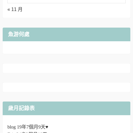
« 11 月
魚游何處
歲月記錄表
blog 19年7個月9天♥