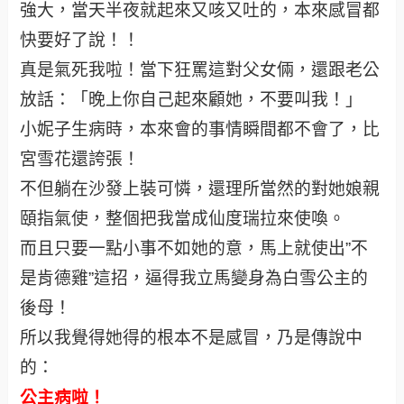
強大，當天半夜就起來又咳又吐的，本來感冒都
快要好了說！！
真是氣死我啦！當下狂罵這對父女倆，還跟老公
放話：「晚上你自己起來顧她，不要叫我！」
小妮子生病時，本來會的事情瞬間都不會了，比
宮雪花還誇張！
不但躺在沙發上裝可憐，還理所當然的對她娘親
頤指氣使，整個把我當成仙度瑞拉來使喚。
而且只要一點小事不如她的意，馬上就使出”不
是肯德雞”這招，逼得我立馬變身為白雪公主的
後母！
所以我覺得她得的根本不是感冒，乃是傳說中
的：
公主病
啦！