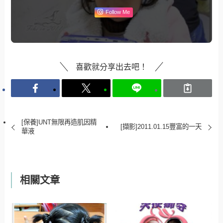
Follow Me
喜歡就分享出去吧！
[保養]UNT無限再造肌因精
[擷影]2011.01.15豐富的一天
華液
相關文章