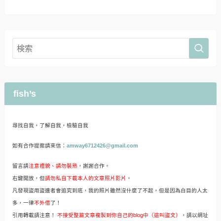
fish’s
尋找自我，了解自我，檢驗自我
如有合作提案請來信：
amway6712426@gmail.com
留言請
注意禮貌、請勿裝熟
，謝謝合作。
右鍵開放，但
請勿私自下載本人的文章照片影片
。
凡發現盜用盜連者會追究到底，我的照片雖然沒什麼了不起，但是因為白目的人太
多，一律
不外借
了！
引用轉載請注意！
不接受整篇文章複製到你自己的blog中（這叫盜文）
，請以網址