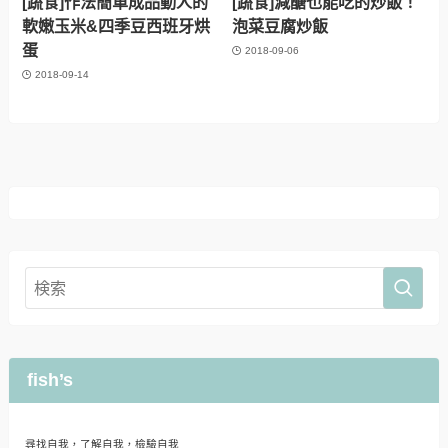
[蔬食]作法簡單成品動人的
[蔬食]減醣也能吃的炒飯！
軟嫩玉米&四季豆西班牙烘
泡菜豆腐炒飯
蛋
2018-09-06
2018-09-14
fish’s
尋找自我，了解自我，檢驗自我