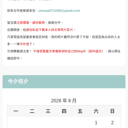
如有合作提案請來信：
amway6712426@gmail.com
留言請
注意禮貌、請勿裝熟
，謝謝合作。
右鍵開放，但
請勿私自下載本人的文章照片影片
。
凡發現盜用盜連者會追究到底，我的照片雖然沒什麼了不起，但是因為白目的人太
多，一律
不外借
了！
引用轉載請注意！
不接受整篇文章複製到你自己的blog中（這叫盜文）
，請以網址
連結即可。
今夕何夕
2026 年 8 月
一
二
三
四
五
六
日
1
2