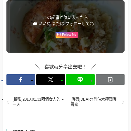
この記事が気に入ったら
いいね または フォローしてね！
Follow Me
喜歡就分享出去吧！
[擷影]2010.01.31兩個女人的
[護唇]DEARY乳油木極潤護
一天
脣膏