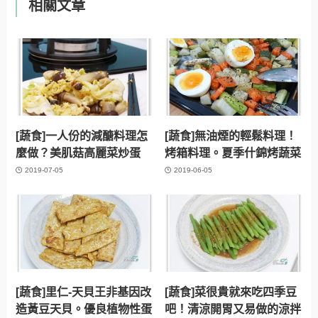
相關文章
[蔬食]一人份的減醣料理怎
[蔬食]無油煙的輕鬆料理！
麼做？美肌菇高麗菜炒蛋
烤箱料理。夏季什錦烤蔬菜
2019-07-05
2019-06-05
[蔬食]里仁-天貝王非基因改
[蔬食]菜很貴就來吃四季豆
造黃豆天貝。優良植物性蛋
吧！清涼開胃又易做的涼拌