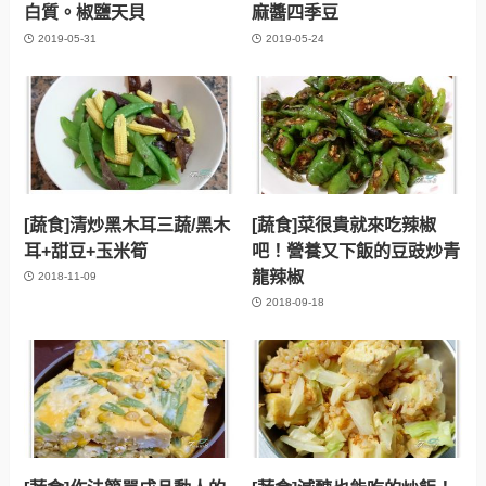
白質。椒鹽天貝
麻醬四季豆
2019-05-31
2019-05-24
[蔬食]清炒黑木耳三蔬/黑木
[蔬食]菜很貴就來吃辣椒
耳+甜豆+玉米筍
吧！營養又下飯的豆豉炒青
龍辣椒
2018-11-09
2018-09-18