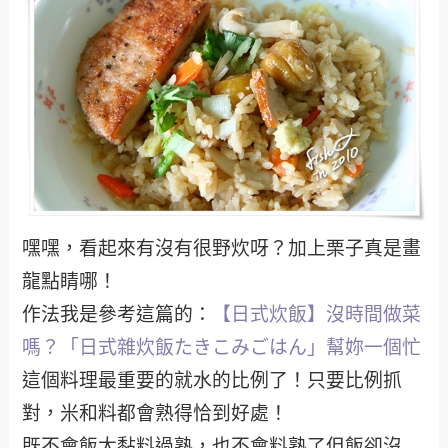
嘿嘿，看起來有沒有很野炊呀？加上栗子真是畫
龍點睛哪！
作法我是參考這篇的：
【日式炊飯】沒時間做菜
嗎？「日式雜炊飯たきこみごはん」幫妳一個忙
這個料理最重要的就水的比例了！只要比例抓
對，米和料都會熟得恰到好處！
既不會飯太黏料過熟，也不會料熟了但飯卻沒