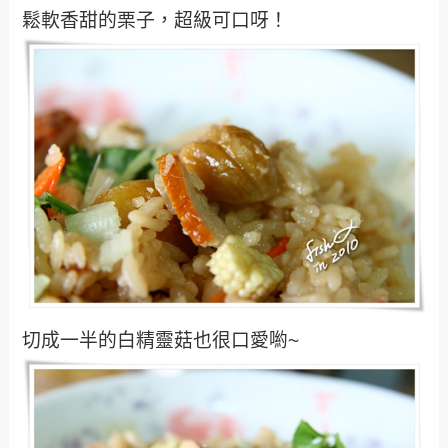
鬆軟香甜的栗子，超級可口呀！
切成一半的白精靈菇也很口愛喲~