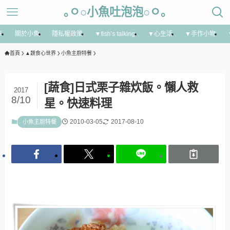
｡ㅇ○小魚吐泡泡○ㅇ｡
享
關於小魚
隱私權政策
▼fish’s talking
▼心生活
▼手作小物
首頁
▲蔬食心世界
小魚主廚特餐
[蔬食]日式栗子雜炊飯。懶人救
2017
8/10
星。快速料理
2010-03-05
2017-08-10
小魚主廚特餐