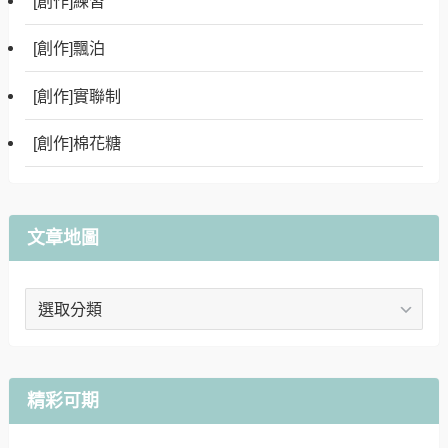
[創作]練習
[創作]飄泊
[創作]實聯制
[創作]棉花糖
文章地圖
文
章
地
圖
精彩可期