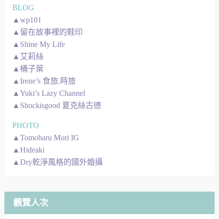
BLOG
▲wp101
▲留在故事裡的鞋印
▲Shine My Life
▲艾莉絲
▲桶子葉
▲Irene’s 食旅.時旅
▲Yuki’s Lazy Channel
▲Shockisgood 夏克絲古德
PHOTO
▲Tomoharu Mori IG
▲Hideaki
▲Dry乾淨風格的國外婚攝
觀覽人次