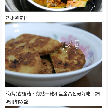
然後煎素排
煎(烤)杏鮑菇，有點半乾和呈金黃色最好吃，調
味用胡椒鹽。