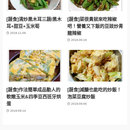
[蔬食]清炒黑木耳三蔬/黑木
[蔬食]菜很貴就來吃辣椒
耳+甜豆+玉米筍
吧！營養又下飯的豆豉炒青
龍辣椒
2018-11-09
2018-09-18
[蔬食]作法簡單成品動人的
[蔬食]減醣也能吃的炒飯！
軟嫩玉米&四季豆西班牙烘
泡菜豆腐炒飯
蛋
2018-09-06
2018-09-14