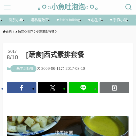
｡ㅇ○小魚吐泡泡○ㅇ｡
享
關於小魚
隱私權政策
▼fish’s talking
▼心生活
▼手作小物
首頁
▲蔬食心世界
小魚主廚特餐
2017
[蔬食]西式素排套餐
8/10
2009-06-11
2017-08-10
小魚主廚特餐