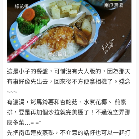
這是小子的餐盤，可惜沒有大人版的，因為那天
有事好像先出去，回來後不方便拿相機了。殘念
~~~
有濃湯，烤馬鈴薯和杏鮑菇、水煮花椰、 煎素
排，要是再加個沙拉就完美極了！不過沒空弄那
麼多菜…= =”
先把南瓜連皮蒸熟，不介意的話籽也可以一起打