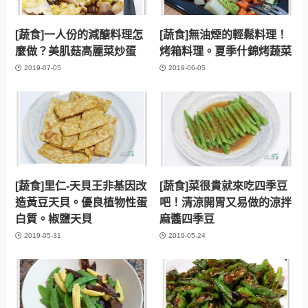
[蔬食]一人份的減醣料理怎
[蔬食]無油煙的輕鬆料理！
麼做？美肌菇高麗菜炒蛋
烤箱料理。夏季什錦烤蔬菜
2019-07-05
2019-06-05
[蔬食]里仁-天貝王非基因改
[蔬食]菜很貴就來吃四季豆
造黃豆天貝。優良植物性蛋
吧！清涼開胃又易做的涼拌
白質。椒鹽天貝
麻醬四季豆
2019-05-31
2019-05-24