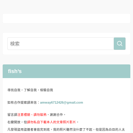
fish’s
尋找自我，了解自我，檢驗自我
如有合作提案請來信：
amway6712426@gmail.com
留言請
注意禮貌、請勿裝熟
，謝謝合作。
右鍵開放，但
請勿私自下載本人的文章照片影片
。
凡發現盜用盜連者會追究到底，我的照片雖然沒什麼了不起，但是因為白目的人太