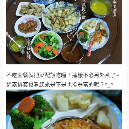
不吃套餐就把菜配飯吃囉！這樣不必另外煮了~
這素排套餐看起來是不是也挺豐富的呢？^_^