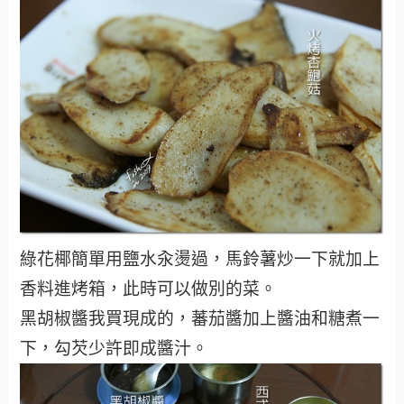
綠花椰簡單用鹽水汆燙過，馬鈴薯炒一下就加上
香料進烤箱，此時可以做別的菜。
黑胡椒醬我買現成的，蕃茄醬加上醬油和糖煮一
下，勾芡少許即成醬汁。