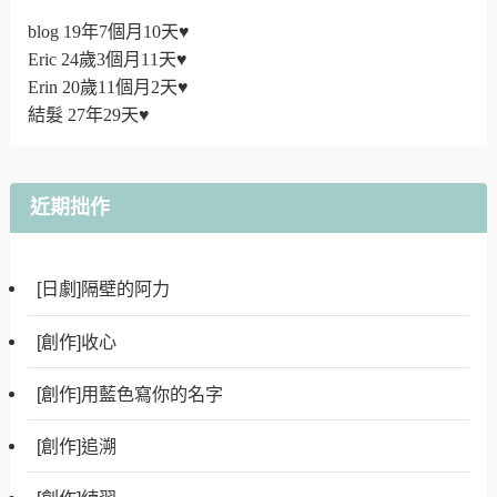
blog 19年7個月10天♥
Eric 24歲3個月11天♥
Erin 20歲11個月2天♥
結髮 27年29天♥
近期拙作
[日劇]隔壁的阿力
[創作]收心
[創作]用藍色寫你的名字
[創作]追溯