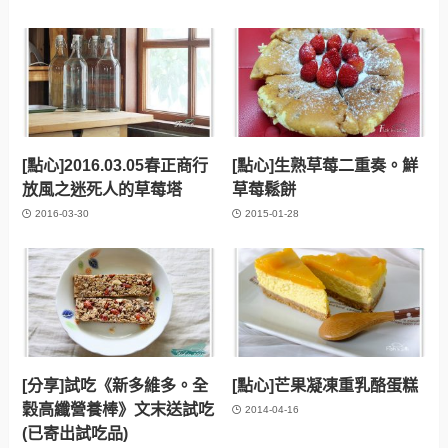
[點心]2016.03.05春正商行
[點心]生熟草莓二重奏。鮮
放風之迷死人的草莓塔
草莓鬆餅
2016-03-30
2015-01-28
[分享]試吃《新多維多。全
[點心]芒果凝凍重乳酪蛋糕
穀高纖營養棒》文末送試吃
2014-04-16
(已寄出試吃品)