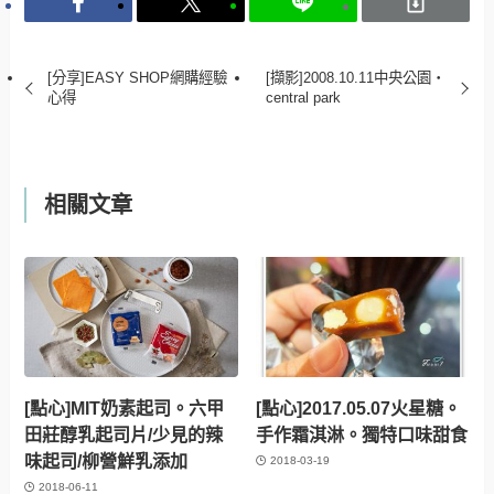
[分享]EASY SHOP網購經驗
[擷影]2008.10.11中央公園‧
心得
central park
相關文章
[點心]MIT奶素起司。六甲
[點心]2017.05.07火星糖。
田莊醇乳起司片/少見的辣
手作霜淇淋。獨特口味甜食
味起司/柳營鮮乳添加
2018-03-19
2018-06-11