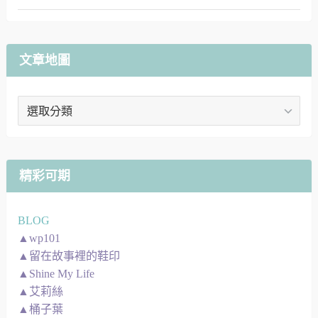
文章地圖
文
章
地
圖
精彩可期
BLOG
▲wp101
▲留在故事裡的鞋印
▲Shine My Life
▲艾莉絲
▲桶子葉