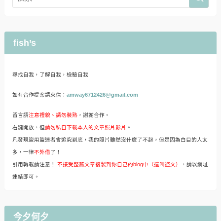
fish’s
尋找自我，了解自我，檢驗自我
如有合作提案請來信：
amway6712426@gmail.com
留言請
注意禮貌、請勿裝熟
，謝謝合作。
右鍵開放，但
請勿私自下載本人的文章照片影片
。
凡發現盜用盜連者會追究到底，我的照片雖然沒什麼了不起，但是因為白目的人太
多，一律
不外借
了！
引用轉載請注意！
不接受整篇文章複製到你自己的blog中（這叫盜文）
，請以網址
連結即可。
今夕何夕