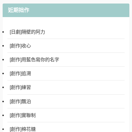
近期拙作
[日劇]隔壁的阿力
[創作]收心
[創作]用藍色寫你的名字
[創作]追溯
[創作]練習
[創作]飄泊
[創作]實聯制
[創作]棉花糖