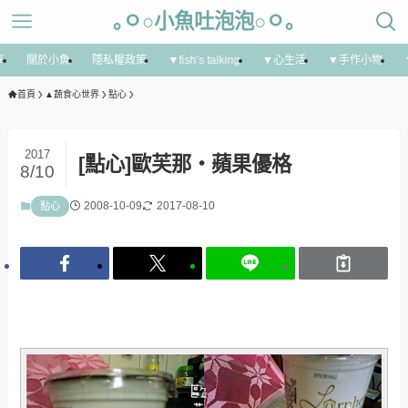
｡ㅇ○小魚吐泡泡○ㅇ｡
享
關於小魚
隱私權政策
▼fish’s talking
▼心生活
▼手作小物
首頁
▲蔬食心世界
點心
2017
[點心]歐芙那‧蘋果優格
8/10
2008-10-09
2017-08-10
點心