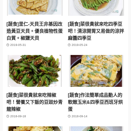
[蔬食]里仁-天貝王非基因改
[蔬食]菜很貴就來吃四季豆
造黃豆天貝。優良植物性蛋
吧！清涼開胃又易做的涼拌
白質。椒鹽天貝
麻醬四季豆
2019-05-31
2019-05-24
[蔬食]菜很貴就來吃辣椒
[蔬食]作法簡單成品動人的
吧！營養又下飯的豆豉炒青
軟嫩玉米&四季豆西班牙烘
龍辣椒
蛋
2018-09-18
2018-09-14