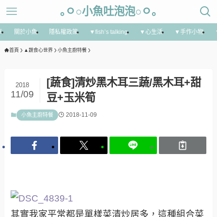
｡ㅇ○小魚吐泡泡○ㅇ｡
享
關於小魚
隱私權政策
▼fish’s talking
▼心生活
▼手作小物
首頁
▲蔬食心世界
小魚主廚特餐
[蔬食]清炒黑木耳三蔬/黑木耳+甜
2018
11/09
豆+玉米筍
2018-11-09
小魚主廚特餐
其實我家平常都是單樣菜清炒居多，這種組合菜