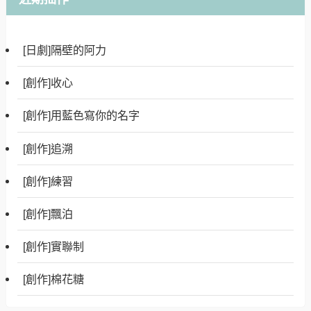
[日劇]隔壁的阿力
[創作]收心
[創作]用藍色寫你的名字
[創作]追溯
[創作]練習
[創作]飄泊
[創作]實聯制
[創作]棉花糖