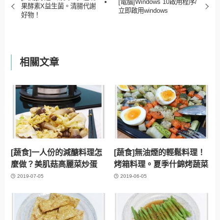
[電腦]Windows 10啟用程序/
果酵素X益生菌。清腸代謝
立即啟用windows
好物！
相關文章
[蔬食]一人份的減醣料理怎
[蔬食]無油煙的輕鬆料理！
麼做？美肌菇高麗菜炒蛋
烤箱料理。夏季什錦烤蔬菜
2019-07-05
2019-06-05