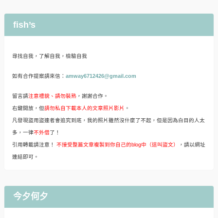
fish’s
尋找自我，了解自我，檢驗自我
如有合作提案請來信：
amway6712426@gmail.com
留言請
注意禮貌、請勿裝熟
，謝謝合作。
右鍵開放，但
請勿私自下載本人的文章照片影片
。
凡發現盜用盜連者會追究到底，我的照片雖然沒什麼了不起，但是因為白目的人太
多，一律
不外借
了！
引用轉載請注意！
不接受整篇文章複製到你自己的blog中（這叫盜文）
，請以網址
連結即可。
今夕何夕