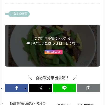
小魚主廚特餐
この記事が気に入ったら
いいね または フォローしてね！
Follow Me
喜歡就分享出去吧！
[試用]好運益酵寶。多種蔬