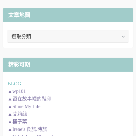
文章地圖
文
章
地
圖
精彩可期
BLOG
▲wp101
▲留在故事裡的鞋印
▲Shine My Life
▲艾莉絲
▲桶子葉
▲Irene’s 食旅.時旅