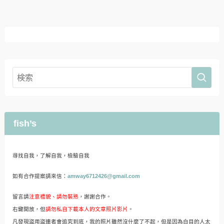
fish’s
尋找自我，了解自我，檢驗自我
如有合作提案請來信：
amway6712426@gmail.com
留言請
注意禮貌、請勿裝熟
，謝謝合作。
右鍵開放，但
請勿私自下載本人的文章照片影片
。
凡發現盜用盜連者會追究到底，我的照片雖然沒什麼了不起，但是因為白目的人太