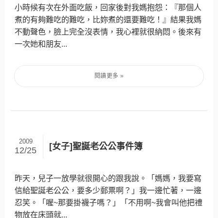
小時候有次在外面吃飯，回家後對我媽抱怨：『那個人
煮的有夠難吃的難吃，比妳煮的還要難吃！』結果我媽
不動聲色，臉上完全沒表情，我心裡就很納悶。後來有
一次她和朋友...
2009
[女子]聖誕老公公事件簿
12/25
昨天，兒子一放學就很開心的跟我說。「媽媽，我要寫
信給聖誕老公公，要多少郵票啊？」我一邊忙著，一邊
忍笑。「喔~那要掛襪子嗎？」「不用啊~我會叫他把禮
物放在床頭就...