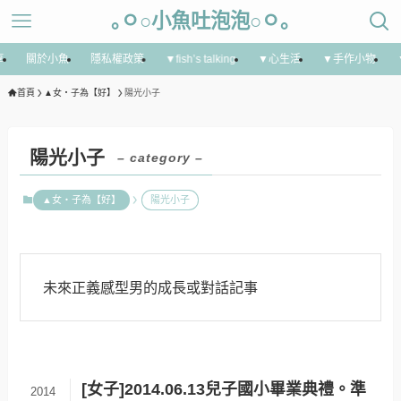
｡ㅇ○小魚吐泡泡○ㅇ｡
享
關於小魚
隱私權政策
▼fish’s talking
▼心生活
▼手作小物
首頁
▲女‧子為【好】
陽光小子
陽光小子
– category –
▲女‧子為【好】
陽光小子
未來正義感型男的成長或對話記事
[女子]2014.06.13兒子國小畢業典禮。準
2014