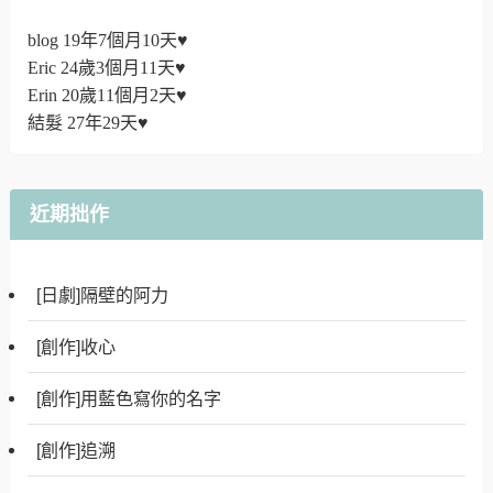
blog 19年7個月10天♥
Eric 24歲3個月11天♥
Erin 20歲11個月2天♥
結髮 27年29天♥
近期拙作
[日劇]隔壁的阿力
[創作]收心
[創作]用藍色寫你的名字
[創作]追溯