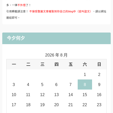
多，一律
不外借
了！
引用轉載請注意！
不接受整篇文章複製到你自己的blog中（這叫盜文）
，請以網址
連結即可。
今夕何夕
2026 年 8 月
一
二
三
四
五
六
日
1
2
3
4
5
6
7
8
9
10
11
12
13
14
15
16
17
18
19
20
21
22
23