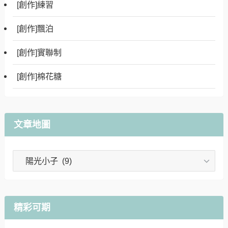
[創作]練習
[創作]飄泊
[創作]實聯制
[創作]棉花糖
文章地圖
文
章
地
圖
精彩可期