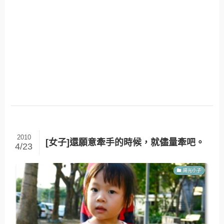
2010
[女子]還願意牽手的時候，就儘量牽吧。
4/23
陽光小子