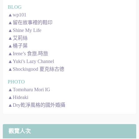
BLOG
▲wp101
▲留在故事裡的鞋印
▲Shine My Life
▲艾莉絲
▲桶子葉
▲Irene’s 食旅.時旅
▲Yuki’s Lazy Channel
▲Shockisgood 夏克絲古德
PHOTO
▲Tomoharu Mori IG
▲Hideaki
▲Dry乾淨風格的國外婚攝
觀覽人次