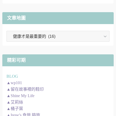
文章地圖
文
章
地
圖
精彩可期
BLOG
▲wp101
▲留在故事裡的鞋印
▲Shine My Life
▲艾莉絲
▲桶子葉
▲Irene’s 食旅.時旅