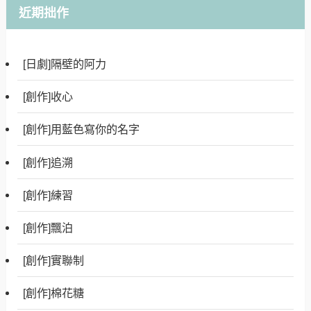
近期拙作
[日劇]隔壁的阿力
[創作]收心
[創作]用藍色寫你的名字
[創作]追溯
[創作]練習
[創作]飄泊
[創作]實聯制
[創作]棉花糖