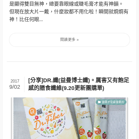
是顯得雙目無神，總要靠眼線或睫毛膏才能有神韻。
但現在放大片一戴，什麼妝都不用化啦！瞬間就烱烱有
神！比任何眼...
[分享]DR.纖(益曼博士纖)。厲害又有飽足
2017
9/02
感的膳食纖維(9.20更新團購單)
健康才是最重要的