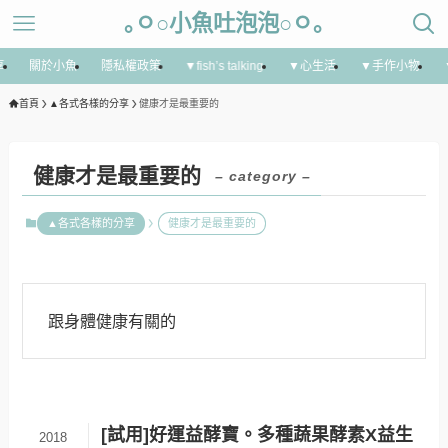
｡ㅇ○小魚吐泡泡○ㅇ｡
享
關於小魚
隱私權政策
▼fish’s talking
▼心生活
▼手作小物
首頁
▲各式各樣的分享
健康才是最重要的
健康才是最重要的
– category –
▲各式各樣的分享
健康才是最重要的
跟身體健康有關的
[試用]好運益酵寶。多種蔬果酵素X益生
2018