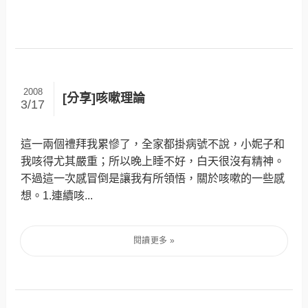
2008
[分享]咳嗽理論
3/17
這一兩個禮拜我累慘了，全家都掛病號不說，小妮子和
我咳得尤其嚴重；所以晚上睡不好，白天很沒有精神。
不過這一次感冒倒是讓我有所領悟，關於咳嗽的一些感
想。1.連續咳...