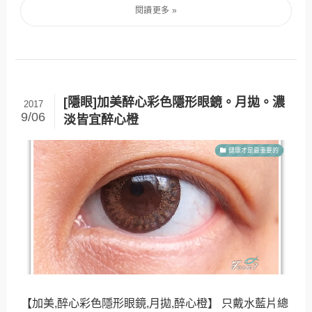
[隱眼]加美醉心彩色隱形眼鏡。月拋。濃
2017
9/06
淡皆宜醉心橙
健康才是最重要的
【加美,醉心彩色隱形眼鏡,月拋,醉心橙】 只戴水藍片總