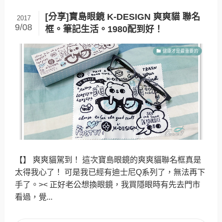
[分享]寶島眼鏡 K-DESIGN 爽爽貓 聯名
2017
9/08
框。筆記生活。1980配到好！
健康才是最重要的
【】 爽爽貓駕到！ 這次寶島眼鏡的爽爽貓聯名框真是
太得我心了！ 可是我已經有迪士尼Q系列了，無法再下
手了。>< 正好老公想換眼鏡，我買隱眼時有先去門市
看過，覺...