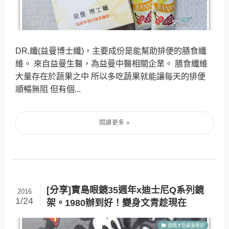
DR.纖(益曼博士纖)，主要成份是能幫助排便的膳食纖
維。 來自益曼生醫，為益曼中醫相關企業。 膳食纖維
大量存在於蔬果之中 所以多吃蔬果就能讓每天的排便
順暢無阻 但有個...
[分享]寶島眼鏡35週年x迪士尼Q系列鏡
2016
1/24
架。1980辦到好！變身文青趁現在
健康才是最重要的