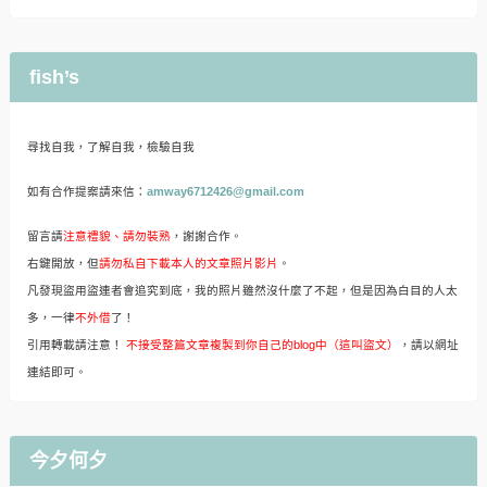
fish’s
尋找自我，了解自我，檢驗自我
如有合作提案請來信：
amway6712426@gmail.com
留言請
注意禮貌、請勿裝熟
，謝謝合作。
右鍵開放，但
請勿私自下載本人的文章照片影片
。
凡發現盜用盜連者會追究到底，我的照片雖然沒什麼了不起，但是因為白目的人太
多，一律
不外借
了！
引用轉載請注意！
不接受整篇文章複製到你自己的blog中（這叫盜文）
，請以網址
連結即可。
今夕何夕