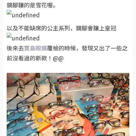
鏡腳鑲的是雪花喔。
以及不能缺席的公主系列，鏡腳會鑲上皇冠
後來去
寶島眼鏡
覆檢的時候，發現又出了一些之
前沒看過的新款！@@