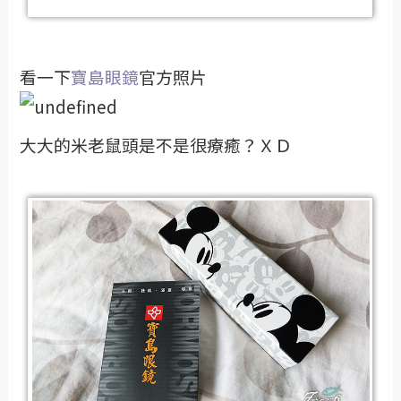
看一下
寶島眼鏡
官方照片
大大的米老鼠頭是不是很療癒？ＸＤ