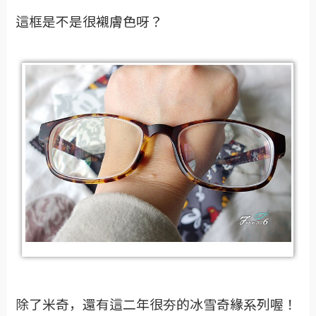
這框是不是很襯膚色呀？
除了米奇，還有這二年很夯的冰雪奇緣系列喔！