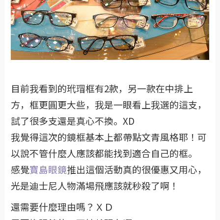
目前我看到的玳瑁框有2款，另一款在中排上
方，框更圓更大些，我是一眼看上我選的這支，
試了很多支還是真心不換。XD
我覺得這次的鏡框基本上都帶點文青風格耶！可
以說不管什麼人應該都能找到適合自己的框。
感覺
寶島眼鏡
推出這個活動真的很優惠又用心，
光是迪士尼人物滿場飛應該就秒殺了啊！
還需要什麼理由嗎？ＸＤ