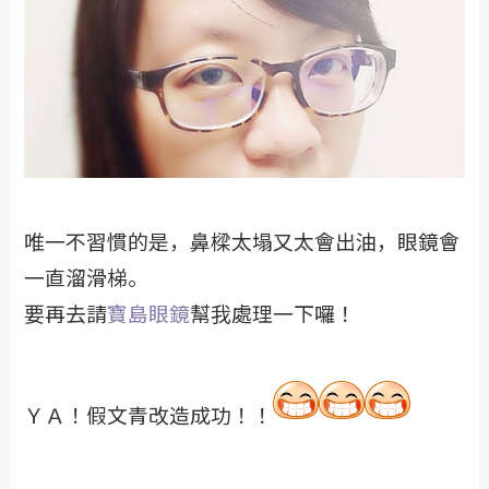
唯一不習慣的是，鼻樑太塌又太會出油，眼鏡會
一直溜滑梯。
要再去請
寶島眼鏡
幫我處理一下囉！
ＹＡ！假文青改造成功！！