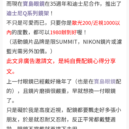
而現在
寶島眼鏡
在35週年和迪士尼合作，推出了
迪士尼Q系列鏡架
！
不只是可愛而已，只要你是
散光200/近視1000以
的度數，都可以
喔！
內
1980辦到好
（活動鏡片品牌是限SUMMIT，NIKON鏡片或濾
藍光需另外加價。）
此文非廣告邀請文，是純自費配鏡心得分享
文。
上一付眼鏡已經戴好幾年了（也是在
寶島眼鏡
配
的），且鏡片磨損很嚴重，早就想換一付眼鏡
了。
只是礙於我是高度近視，配鏡都要飄走好多張小
朋友，於是就忍耐又忍耐，反正平常都戴雙週
拋，眼鏡不常戴就再撐下去用。