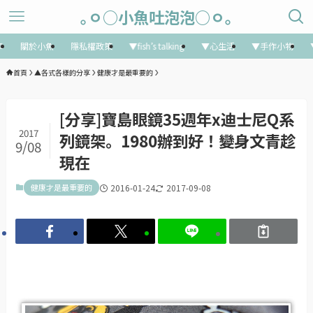
｡ㅇ○小魚吐泡泡○ㅇ｡
享
關於小魚
隱私權政策
▼fish’s talking
▼心生活
▼手作小物
首頁
▲各式各樣的分享
健康才是最重要的
[分享]寶島眼鏡35週年x迪士尼Q系
2017
列鏡架。1980辦到好！變身文青趁
9/08
現在
健康才是最重要的
2016-01-24
2017-09-08