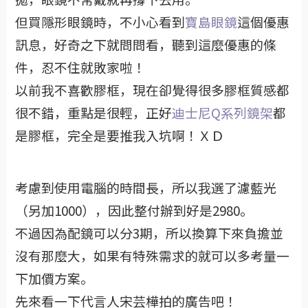
但買隱形眼鏡時，不小心看到
寶島眼鏡
這個優惠
訊息，好奇之下就問問看，聽到這麼優惠的條
件，忍不住就敗家啦！
以前我不喜歡膠框，現在卻覺得很多膠框質感都
很不錯，重點是很輕，正好
迪士尼Q系列鏡架
都
是膠框，完全是要推我入坑啊！ＸＤ
考慮到使用電腦的時間長，所以我選了濾藍光
（另加1000），因此整付辦到好是2980。
不過因為配鏡可以分3期，所以換算下來負擔並
沒有那麼大，如果有特殊需求的就可以多考量一
下加價方案。
先來看一下代言人宋芸樺拍的廣告吧！