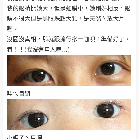
我的眼睛比她大，但是虹膜小，她剛好相反，眼
睛不很大但是黑眼珠超大顆，是天然ㄟ放大片
喔。
沒圖沒真相，那就跟流行摻一咖唄！準備好了，
看！！(我沒有罵人喔…)
哇
ㄟ目睭
小妮子ㄟ目睭