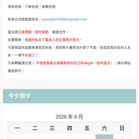
尋找自我，了解自我，檢驗自我
如有合作提案請來信：
amway6712426@gmail.com
留言請
注意禮貌、請勿裝熟
，謝謝合作。
右鍵開放，但
請勿私自下載本人的文章照片影片
。
凡發現盜用盜連者會追究到底，我的照片雖然沒什麼了不起，但是因為白目的人太
多，一律
不外借
了！
引用轉載請注意！
不接受整篇文章複製到你自己的blog中（這叫盜文）
，請以網址
連結即可。
今夕何夕
2026 年 8 月
一
二
三
四
五
六
日