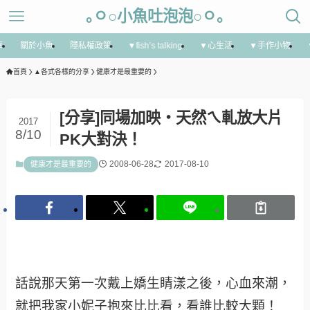
｡ㅇ○小魚吐泡泡○ㅇ｡
享
關於小魚
隱私權政策
▼fish’s talking
▼心生活
▼手作小物
首頁
▲各式各樣的分享
健康才是最重要的
[分享]同場加映‧天然ㄟ軋放大片
2017
8/10
PK大對決！
2008-06-28
2017-08-10
健康才是最重要的
話說那天第一次戴上嬌生睛漾之後，心血來潮，
就把我家小妮子抱來比比看，看誰比較大顆！