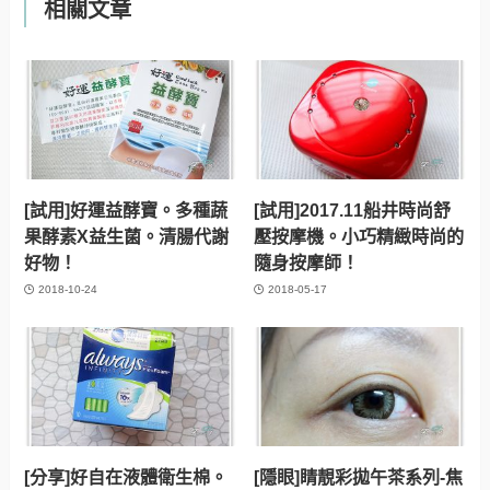
相關文章
[試用]好運益酵寶。多種蔬
[試用]2017.11船井時尚舒
果酵素X益生菌。清腸代謝
壓按摩機。小巧精緻時尚的
好物！
隨身按摩師！
2018-10-24
2018-05-17
[分享]好自在液體衛生棉。
[隱眼]睛靚彩拋午茶系列-焦