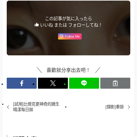
この記事が気に入ったら
いいね または フォローしてね！
Follow Me
喜歡就分享出去吧！
[試用]比傑克更神奇的嬌生
[擷影]牽掛
睛漾每日拋