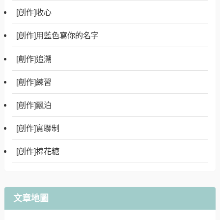
[創作]收心
[創作]用藍色寫你的名字
[創作]追溯
[創作]練習
[創作]飄泊
[創作]實聯制
[創作]棉花糖
文章地圖