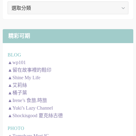
文
章
地
圖
精彩可期
BLOG
▲wp101
▲留在故事裡的鞋印
▲Shine My Life
▲艾莉絲
▲桶子葉
▲Irene’s 食旅.時旅
▲Yuki’s Lazy Channel
▲Shockisgood 夏克絲古德
PHOTO
▲Tomoharu Mori IG