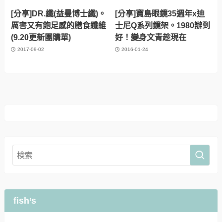
[分享]DR.纖(益曼博士纖)。
[分享]寶島眼鏡35週年x迪
厲害又有飽足感的膳食纖維
士尼Q系列鏡架。1980辦到
(9.20更新團購單)
好！變身文青趁現在
2017-09-02
2016-01-24
fish’s