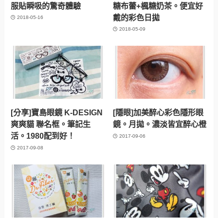
服貼瞬吸的驚奇體驗
糖布蕾+楓糖奶茶。便宜好
戴的彩色日拋
2018-05-16
2018-05-09
[分享]寶島眼鏡 K-DESIGN
[隱眼]加美醉心彩色隱形眼
爽爽貓 聯名框。筆記生
鏡。月拋。濃淡皆宜醉心橙
活。1980配到好！
2017-09-06
2017-09-08