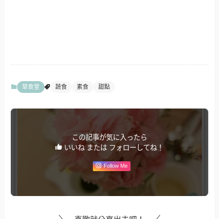
草食堂
蔬食
素食
甜點
この記事が気に入ったら
いいね または フォローしてね！
Follow Me