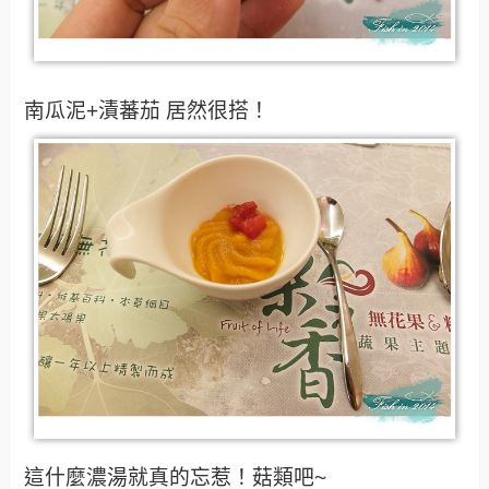
南瓜泥+漬蕃茄 居然很搭！
這什麼濃湯就真的忘惹！菇類吧~