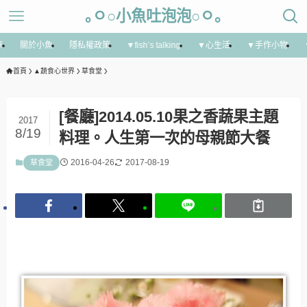
｡ㅇ○小魚吐泡泡○ㅇ｡
享
關於小魚
隱私權政策
▼fish’s talking
▼心生活
▼手作小物
首頁
▲蔬食心世界
草食堂
[餐廳]2014.05.10果之香蔬果主題
2017
8/19
料理。人生第一次的母親節大餐
2016-04-26
2017-08-19
草食堂