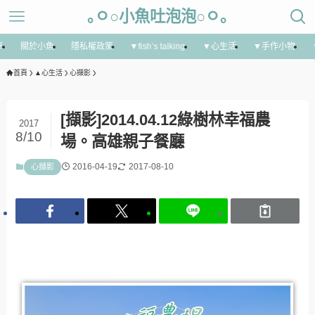
｡ㅇ○小魚吐泡泡○ㅇ｡
享
關於小魚
隱私權政策
▼fish’s talking
▼心生活
▼手作小物
首頁
▲心生活
心擷影
[擷影]2014.04.12綠樹林幸福農
2017
8/10
場。高雄親子餐廳
2016-04-19
2017-08-10
心擷影