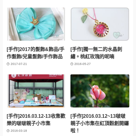
[手作]2017的髮飾&飾品/手
[手作]獨一無二的水晶刺
作髮飾/兒童髮飾/手作飾品
繡。桃紅玫瑰的呢喃
2017-07-21
2016-05-27
[手作]2016.03.12-13收集歡
[手作]2016.03.12~13啵啵
樂的啵啵親子小市集
親子小市集在紅頂穀創開鑼
啦！
2016-03-18