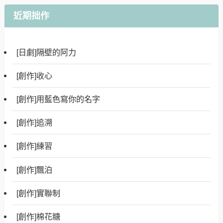
近期拙作
[日劇]隔壁的阿力
[創作]收心
[創作]用藍色寫你的名字
[創作]追溯
[創作]練習
[創作]飄泊
[創作]實聯制
[創作]棉花糖