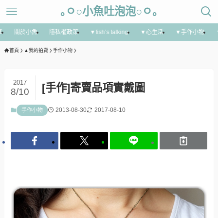
｡ㅇ○小魚吐泡泡○ㅇ｡
享
關於小魚
隱私權政策
▼fish’s talking
▼心生活
▼手作小物
首頁
▲我的拍賣
手作小物
2017
[手作]寄賣品項實戴圖
8/10
2013-08-30
2017-08-10
手作小物