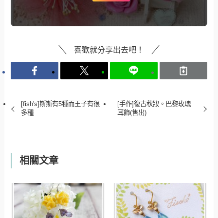
喜歡就分享出去吧！
[fish's]斯斯有5種而王子有很
[手作]復古秋妝。巴黎玫瑰
多種
耳飾(售出)
相關文章