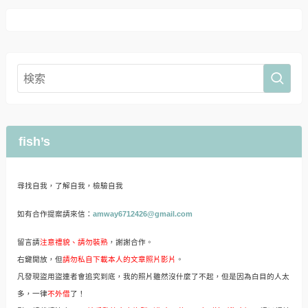
fish’s
尋找自我，了解自我，檢驗自我
如有合作提案請來信：
amway6712426@gmail.com
留言請
注意禮貌、請勿裝熟
，謝謝合作。
右鍵開放，但
請勿私自下載本人的文章照片影片
。
凡發現盜用盜連者會追究到底，我的照片雖然沒什麼了不起，但是因為白目的人太
多，一律
不外借
了！