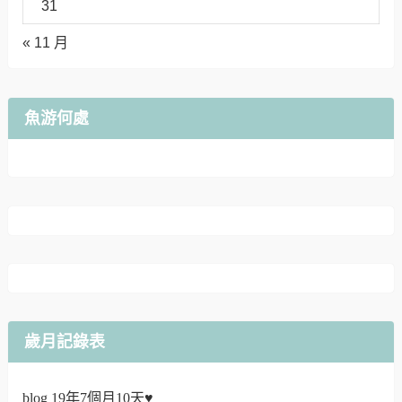
31
« 11 月
魚游何處
歲月記錄表
blog 19年7個月10天♥