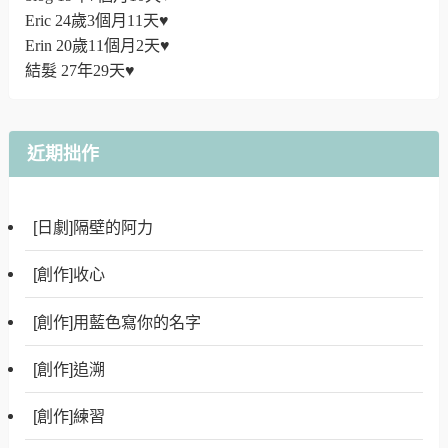
Eric 24歲3個月11天♥
Erin 20歲11個月2天♥
結髮 27年29天♥
近期拙作
[日劇]隔壁的阿力
[創作]收心
[創作]用藍色寫你的名字
[創作]追溯
[創作]練習