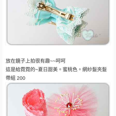
放在鏡子上拍很有趣~~呵呵
這是給霓霓的~夏日甜美。蜜桃色。網紗髮夾髮
帶組 200