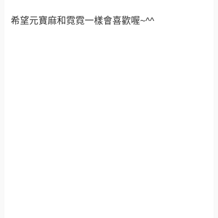
希望元寶麻和霓霓一樣會喜歡喔~^^