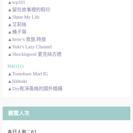
▲wp101
▲留在故事裡的鞋印
▲Shine My Life
▲艾莉絲
▲桶子葉
▲Irene’s 食旅.時旅
▲Yuki’s Lazy Channel
▲Shockisgood 夏克絲古德
PHOTO
▲Tomoharu Mori IG
▲Hideaki
▲Dry乾淨風格的國外婚攝
觀覽人次
本日人氣：61