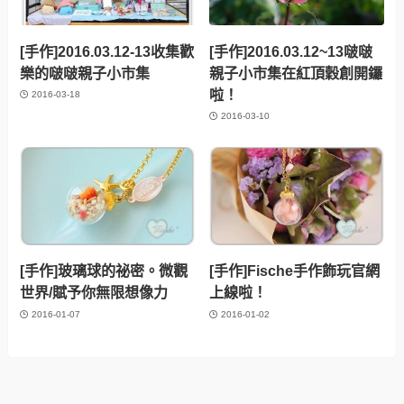
[手作]2016.03.12-13收集歡
[手作]2016.03.12~13啵啵
樂的啵啵親子小市集
親子小市集在紅頂穀創開鑼
啦！
2016-03-18
2016-03-10
[手作]玻璃球的祕密。微觀
[手作]Fische手作飾玩官網
世界/賦予你無限想像力
上線啦！
2016-01-07
2016-01-02