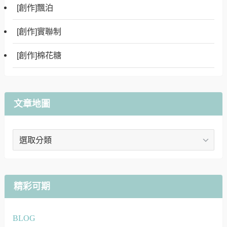
[創作]飄泊
[創作]實聯制
[創作]棉花糖
文章地圖
文
章
地
圖
精彩可期
BLOG