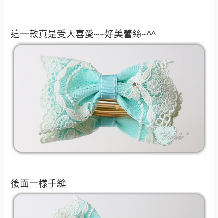
這一款真是受人喜愛~~好美蕾絲~^^
後面一樣手縫