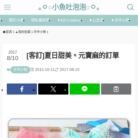
｡ㅇ○小魚吐泡泡○ㅇ｡
享
關於小魚
隱私權政策
▼fish’s talking
▼心生活
▼手作小物
首頁
▲我的拍賣
手作小物
2017
[客訂]夏日甜美。元寶麻的訂單
8/10
2012-10-11
2017-08-10
手作小物