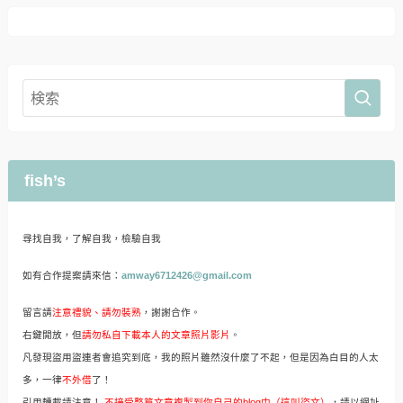
fish’s
尋找自我，了解自我，檢驗自我
如有合作提案請來信：
amway6712426@gmail.com
留言請
注意禮貌、請勿裝熟
，謝謝合作。
右鍵開放，但
請勿私自下載本人的文章照片影片
。
凡發現盜用盜連者會追究到底，我的照片雖然沒什麼了不起，但是因為白目的人太
多，一律
不外借
了！
引用轉載請注意！
不接受整篇文章複製到你自己的blog中（這叫盜文）
，請以網址