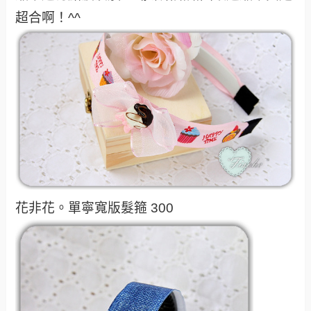
超合啊！^^
花非花。單寧寬版髮箍 300