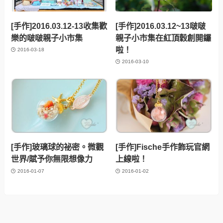
[手作]2016.03.12-13收集歡
[手作]2016.03.12~13啵啵
樂的啵啵親子小市集
親子小市集在紅頂穀創開鑼
啦！
2016-03-18
2016-03-10
[手作]玻璃球的祕密。微觀
[手作]Fische手作飾玩官網
世界/賦予你無限想像力
上線啦！
2016-01-07
2016-01-02