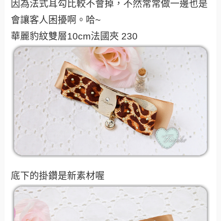
因為法式耳勾比較不會掉，不然常常做一邊也是
會讓客人困擾啊。哈~
華麗豹紋雙層10cm法國夾 230
底下的掛鑽是新素材喔