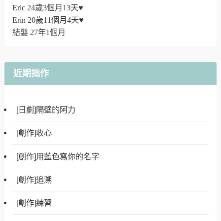
Eric 24歲3個月13天♥
Erin 20歲11個月4天♥
結髮 27年1個月
近期拙作
[日劇]隔壁的阿力
[創作]收心
[創作]用藍色寫你的名字
[創作]追溯
[創作]練習