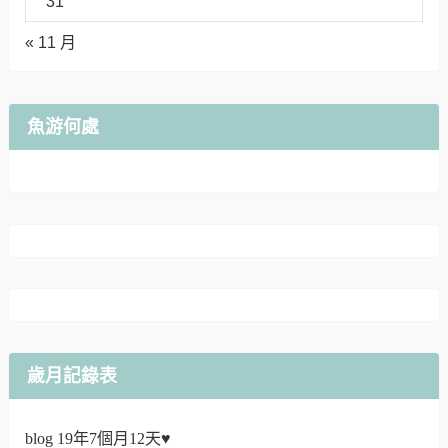
31
« 11 月
魚游何處
歲月記錄表
blog 19年7個月12天♥