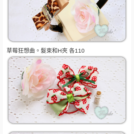
草莓狂想曲。髮束和H夾 各110