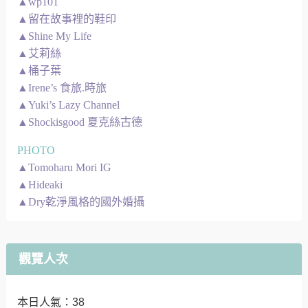
▲wp101
▲留在故事裡的鞋印
▲Shine My Life
▲艾莉絲
▲桶子葉
▲Irene’s 食旅.時旅
▲Yuki’s Lazy Channel
▲Shockisgood 夏克絲古德
PHOTO
▲Tomoharu Mori IG
▲Hideaki
▲Dry乾淨風格的國外婚攝
觀覽人次
本日人氣：38