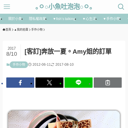
｡ㅇ○小魚吐泡泡○ㅇ｡
享
關於小魚
隱私權政策
▼fish’s talking
▼心生活
▼手作小物
首頁
▲我的拍賣
手作小物
2017
[客訂]奔放一夏。Amy姐的訂單
8/10
2012-06-11
2017-08-10
手作小物