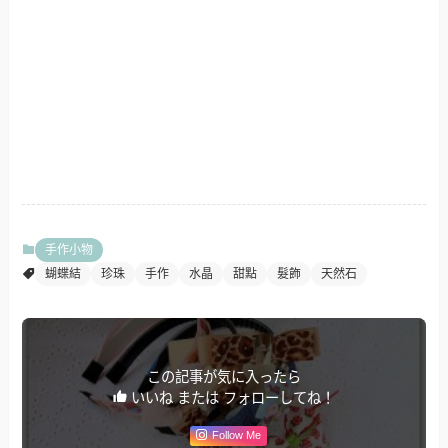
手作小物
蝴蝶結
珍珠
手作
水晶
甜點
髮飾
天然石
この記事が気に入ったら
いいね または フォローしてね！
Follow Me