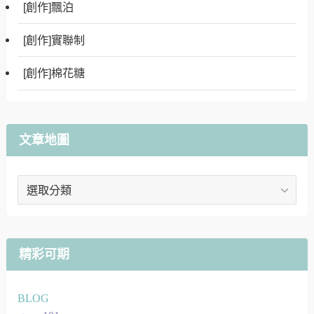
[創作]飄泊
[創作]實聯制
[創作]棉花糖
文章地圖
文
章
地
圖
精彩可期
BLOG