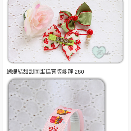
蝴蝶結甜甜圈蛋糕寬版髮箍 280