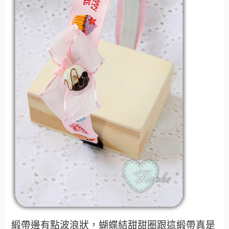
緞帶邊有點波浪狀，蝴蝶結甜甜圈跟這緞帶真是