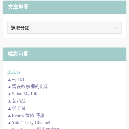
文章地圖
文
章
地
圖
精彩可期
BLOG
▲wp101
▲留在故事裡的鞋印
▲Shine My Life
▲艾莉絲
▲桶子葉
▲Irene’s 食旅.時旅
▲Yuki’s Lazy Channel