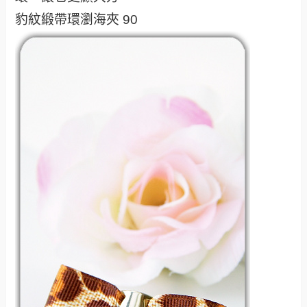
豹紋緞帶環瀏海夾 90