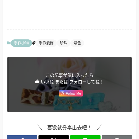
手作小物
手作髮飾
珍珠
紫色
この記事が気に入ったら
いいね または フォローしてね！
Follow Me
喜歡就分享出去吧！