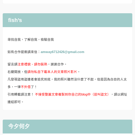
fish’s
尋找自我，了解自我，檢驗自我
如有合作提案請來信：
amway6712426@gmail.com
留言請
注意禮貌、請勿裝熟
，謝謝合作。
右鍵開放，但
請勿私自下載本人的文章照片影片
。
凡發現盜用盜連者會追究到底，我的照片雖然沒什麼了不起，但是因為白目的人太
多，一律
不外借
了！
引用轉載請注意！
不接受整篇文章複製到你自己的blog中（這叫盜文）
，請以網址
連結即可。
今夕何夕