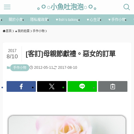
｡ㅇ○小魚吐泡泡○ㅇ｡
享
關於小魚
隱私權政策
▼fish’s talking
▼心生活
▼手作小物
首頁
▲我的拍賣
手作小物
2017
[客訂]母親節獻禮。惡女的訂單
8/10
2012-05-11
2017-08-10
手作小物