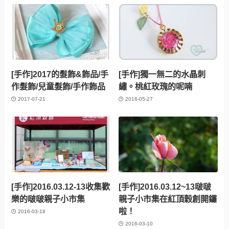
[手作]2017的髮飾&飾品/手
[手作]獨一無二的水晶刺
作髮飾/兒童髮飾/手作飾品
繡。桃紅玫瑰的呢喃
2017-07-21
2016-05-27
[手作]2016.03.12-13收集歡
[手作]2016.03.12~13啵啵
樂的啵啵親子小市集
親子小市集在紅頂穀創開鑼
啦！
2016-03-18
2016-03-10