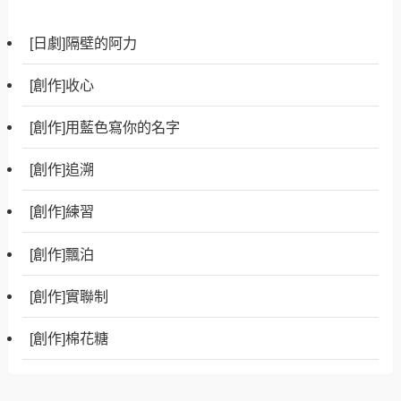
[日劇]隔壁的阿力
[創作]收心
[創作]用藍色寫你的名字
[創作]追溯
[創作]練習
[創作]飄泊
[創作]實聯制
[創作]棉花糖