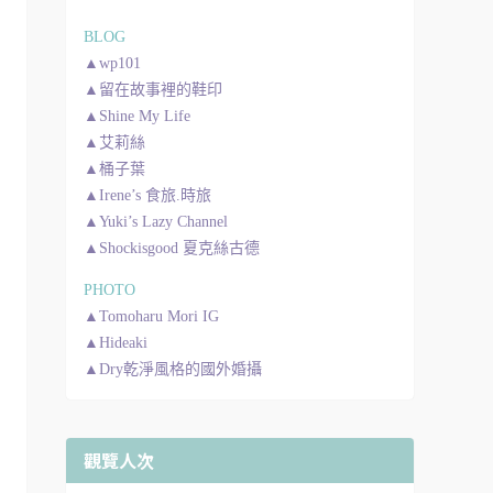
BLOG
▲wp101
▲留在故事裡的鞋印
▲Shine My Life
▲艾莉絲
▲桶子葉
▲Irene’s 食旅.時旅
▲Yuki’s Lazy Channel
▲Shockisgood 夏克絲古德
PHOTO
▲Tomoharu Mori IG
▲Hideaki
▲Dry乾淨風格的國外婚攝
觀覽人次