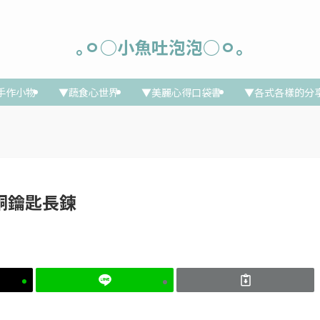
｡ㅇ○小魚吐泡泡○ㅇ｡
手作小物
▼蔬食心世界
▼美麗心得口袋書
▼各式各樣的分
銅鑰匙長鍊