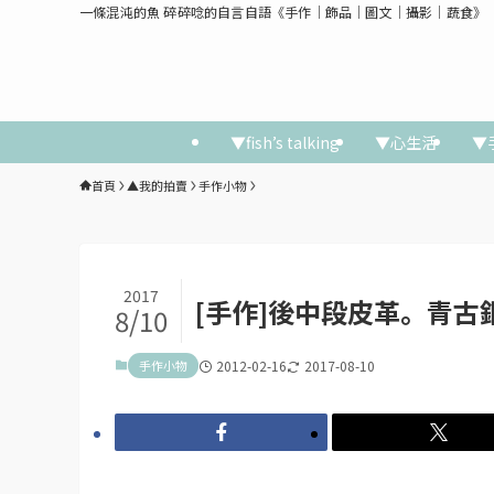
一條混沌的魚 碎碎唸的自言自語《手作│飾品│圖文│攝影│蔬食》
▼fish’s talking
▼心生活
▼
首頁
▲我的拍賣
手作小物
2017
[手作]後中段皮革。青古
8/10
手作小物
2012-02-16
2017-08-10