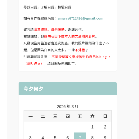
尋找自我，了解自我，檢驗自我
如有合作提案請來信：
amway6712426@gmail.com
留言請
注意禮貌、請勿裝熟
，謝謝合作。
右鍵開放，但
請勿私自下載本人的文章照片影片
。
凡發現盜用盜連者會追究到底，我的照片雖然沒什麼了不
起，但是因為白目的人太多，一律
不外借
了！
引用轉載請注意！
不接受整篇文章複製到你自己的blog中
（這叫盜文）
，請以網址連結即可。
今夕何夕
2026 年 8 月
一
二
三
四
五
六
日
1
2
3
4
5
6
7
8
9