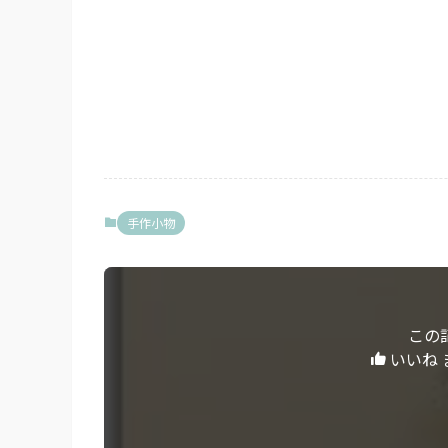
手作小物
この
いいね 