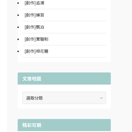
[創作]追溯
[創作]練習
[創作]飄泊
[創作]實聯制
[創作]棉花糖
文章地圖
文
章
地
圖
精彩可期