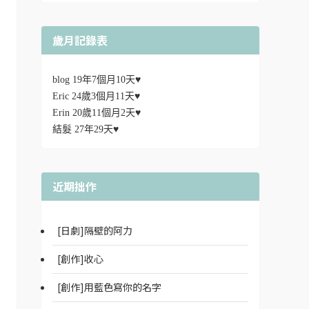
歲月記錄表
blog 19年7個月10天♥
Eric 24歲3個月11天♥
Erin 20歲11個月2天♥
結髮 27年29天♥
近期拙作
[日劇]隔壁的阿力
[創作]收心
[創作]用藍色寫你的名字