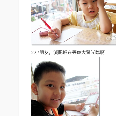
2.小朋友，減肥班在等你大駕光臨啊