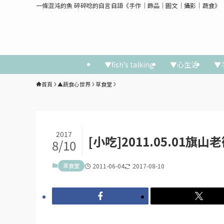
一條混沌的魚 碎碎唸的自言自語《手作│飾品│圖文│攝影│蔬食》
▼fish’s talking
▼心生活
▼
首頁
▲蔬食心世界
草食堂
2017
[小吃]2011.05.01旗
8/10
草食堂
2011-06-04
2017-08-10