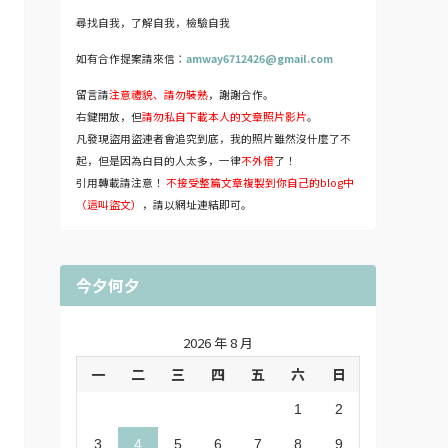
尋找自我，了解自我，檢驗自我
如有合作提案請來信：
amway6712426@gmail.com
留言請
注意禮貌、請勿裝熟
，謝謝合作。
右鍵開放，但
請勿私自下載本人的文章照片影片
。
凡發現盜用盜連者會追究到底，我的照片雖然沒什麼了不
起，但是因為白目的人太多，一律
不外借
了！
引用轉載請注意！
不接受整篇文章複製到你自己的blog中
（這叫盜文）
，請以網址連結即可。
今夕何夕
2026 年 8 月
一
二
三
四
五
六
日
1
2
3
4
5
6
7
8
9