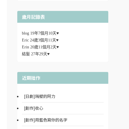
歲月記錄表
blog 19年7個月10天♥
Eric 24歲3個月11天♥
Erin 20歲11個月2天♥
結髮 27年29天♥
近期拙作
[日劇]隔壁的阿力
[創作]收心
[創作]用藍色寫你的名字