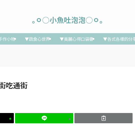
｡ㅇ○小魚吐泡泡○ㅇ｡
手作小物
▼蔬食心世界
▼美麗心得口袋書
▼各式各樣的分
山老街吃通街