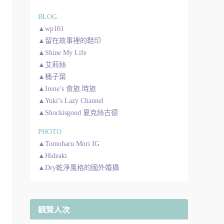
BLOG
▲wp101
▲留在故事裡的鞋印
▲Shine My Life
▲艾莉絲
▲桶子葉
▲Irene’s 食旅.時旅
▲Yuki’s Lazy Channel
▲Shockisgood 夏克絲古德
PHOTO
▲Tomoharu Mori IG
▲Hideaki
▲Dry乾淨風格的國外婚攝
觀覽人次