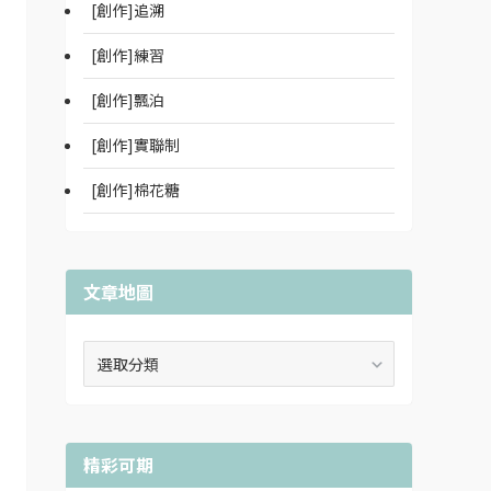
[創作]追溯
[創作]練習
[創作]飄泊
[創作]實聯制
[創作]棉花糖
文章地圖
文
章
地
圖
精彩可期