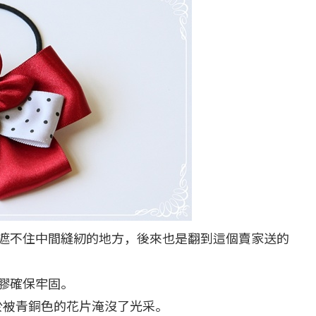
遮不住中間縫紉的地方，後來也是翻到這個賣家送的
膠確保牢固。
於被青銅色的花片淹沒了光采。