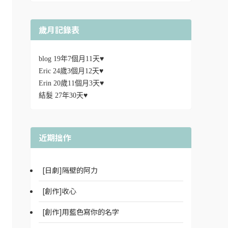
歲月記錄表
blog 19年7個月11天♥
Eric 24歲3個月12天♥
Erin 20歲11個月3天♥
結髮 27年30天♥
近期拙作
[日劇]隔壁的阿力
[創作]收心
[創作]用藍色寫你的名字