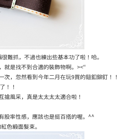
稱很難抓，不過也練出些基本功了啦！哈。
，就是找不到合適的裝飾物啊。><“
一次，忽然看到今年二月在玩9買的鈕釦鉚釘！！
它了！！
互搶風采，真是太太太太適合啦！
有股率性感，應該也是挺百搭的喔。^^
的紅色緞面髮束。