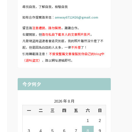
尋找自我，了解自我，檢驗自我
如有合作提案請來信：
amway6712426@gmail.com
留言請
注意禮貌、請勿裝熟
，謝謝合作。
右鍵開放，但
請勿私自下載本人的文章照片影片
。
凡發現盜用盜連者會追究到底，我的照片雖然沒什麼了不
起，但是因為白目的人太多，一律
不外借
了！
引用轉載請注意！
不接受整篇文章複製到你自己的blog中
（這叫盜文）
，請以網址連結即可。
今夕何夕
2026 年 8 月
一
二
三
四
五
六
日
1
2
3
4
5
6
7
8
9