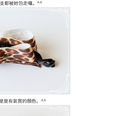
2支都被她包走囉。^^
是是有氣質的顏色。^^