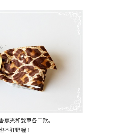
的是香蕉夾和髮束各二款。
也不狂野喔！