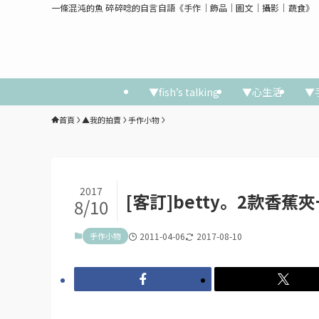
一條混沌的魚 碎碎唸的自言自語《手作│飾品│圖文│攝影│蔬食》
▼fish’s talking
▼心生活
▼
首頁
▲我的拍賣
手作小物
2017
[客訂]betty。2款香蕉
8/10
手作小物
2011-04-06
2017-08-10