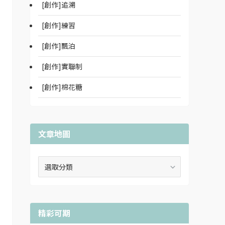
[創作]追溯
[創作]練習
[創作]飄泊
[創作]實聯制
[創作]棉花糖
文章地圖
文
章
地
圖
精彩可期