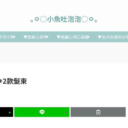
｡ㅇ○小魚吐泡泡○ㅇ｡
手作小物
▼蔬食心世界
▼美麗心得口袋書
▼各式各樣的分
夾+2款髮束