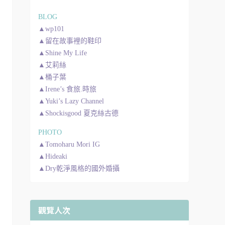
BLOG
▲wp101
▲留在故事裡的鞋印
▲Shine My Life
▲艾莉絲
▲桶子葉
▲Irene’s 食旅.時旅
▲Yuki’s Lazy Channel
▲Shockisgood 夏克絲古德
PHOTO
▲Tomoharu Mori IG
▲Hideaki
▲Dry乾淨風格的國外婚攝
觀覽人次