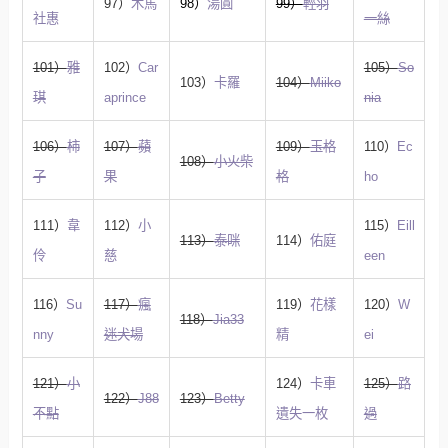
97）
木馬
98）
湯圓
99）
輕羽
社惠
一絲
101）
雅
102）
Car
105）
So
103）
卡羅
104）
Miiko
琪
aprince
nia
106）
柿
107）
蘋
109）
玉格
110）
Ec
108）
小火柴
子
果
格
ho
111）
韋
112）
小
115）
Eill
113）
泰咪
114）
佑庭
伶
慈
een
116）
Su
117）
瘋
119）
花樣
120）
W
118）
Jia33
nny
迷犬場
精
ei
121）
小
124）
卡車
125）
路
122）
J88
123）
Betty
不點
遺失一枚
過