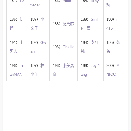
181）
10
183）
Alice
184）
Miny
tlecat
琦
186）
伊
187）
小
189）
Smil
190）
m
188）
紀馬麻
蓮
文子
e．瑾
4s5
191）
小
192）
Gw
194）
李阿
195）
茶
193）
Giselle
黑人
an
純
茶
196）
m
197）
林
198）
小美馬
199）
Joy Y
200）
MI
anMAN
小羊
麻
ang
NIQQ