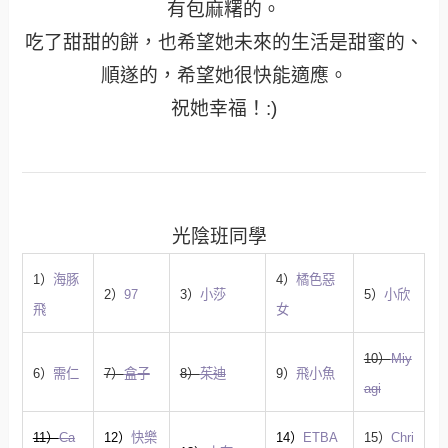
有包麻糬的。
吃了甜甜的餅，也希望她未來的生活是甜蜜的、
順遂的，希望她很快能適應。
祝她幸福！:)
光陰班同學
1）
海豚
4）
橘色惡
2）
97
3）
小莎
5）
小欣
飛
女
10）
Miy
6）
需仁
7）
盒子
8）
茱迪
9）
飛小魚
agi
11）
Ca
12）
快樂
14）
ETBA
15）
Chri