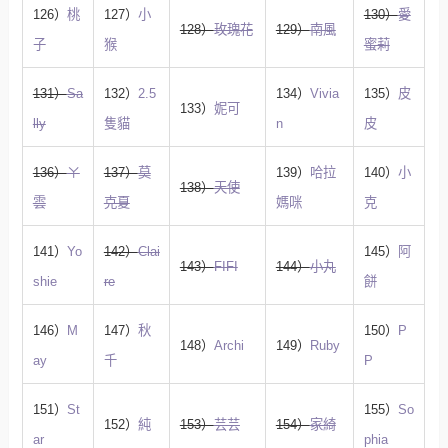
126）
桃
127）
小
130）
愛
128）
玫瑰花
129）
南風
子
猴
蜜莉
131）
Sa
132）
2.5
134）
Vivia
135）
皮
133）
妮可
lly
隻貓
n
皮
136）
ㄚ
137）
莫
139）
哈拉
140）
小
138）
天使
雲
克夏
媽咪
克
141）
Yo
142）
Clai
145）
阿
143）
FIFI
144）
小丸
shie
re
餅
146）
M
147）
秋
150）
P
148）
Archi
149）
Ruby
ay
千
P
151）
St
155）
So
152）
純
153）
芸芸
154）
家綺
ar
phia