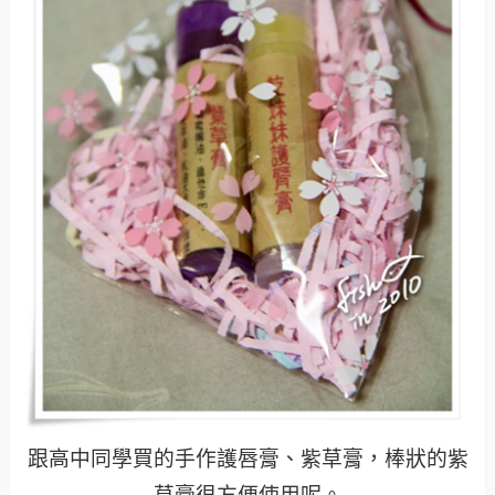
跟高中同學買的手作護唇膏、紫草膏，棒狀的紫