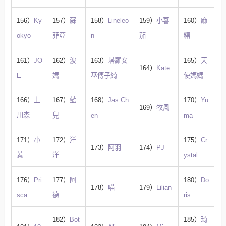
156）
Ky
157）
蘇
158）
Lineleo
159）
小蕃
160）
麻
okyo
菲亞
n
茄
糬
161）
JO
162）
波
163）
塔羅女
165）
天
164）
Kate
E
媽
巫傅子綺
使媽媽
166）
上
167）
藍
168）
Jas Ch
170）
Yu
169）
牧風
川森
兒
en
ma
171）
小
172）
洋
175）
Cr
173）
阿羽
174）
PJ
蓁
洋
ystal
176）
Pri
177）
阿
180）
Do
178）
喵
179）
Lilian
sca
德
ris
182）
Bot
185）
琦