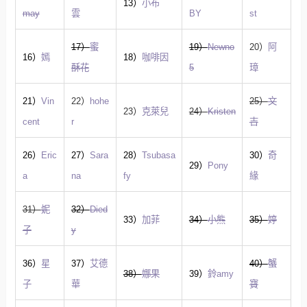
13）
小布
may
雲
BY
st
17）
蜜
19）
Newno
20）
阿
16）
嫣
18）
咖啡因
酥花
5
璋
21）
Vin
22）
hohe
25）
文
23）
克萊兒
24）
Kristen
cent
r
吉
26）
Eric
27）
Sara
28）
Tsubasa
30）
奇
29）
Pony
a
na
fy
緣
31）
妮
32）
Died
33）
加菲
34）
小熊
35）
婷
子
y
36）
星
37）
艾德
40）
蟹
38）
娜果
39）
鈴amy
子
華
寶