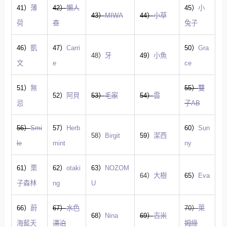
41）
薄
42）
懶人
45）
小
43）
MIWA
44）
小草
荷
查
兔子
46）
凱
47）
Carri
50）
Gra
48）
牙
49）
小魚
文
e
ce
51）
無
55）
雙
52）
阿貝
53）
毛家
54）
雲
忌
子AB
56）
Smi
57）
Herb
60）
Sun
58）
Birgit
59）
潔西
le
mint
ny
61）
栗
62）
otaki
63）
NOZOM
64）
大樹
65）
Eva
子森林
ng
U
66）
蔚
67）
水色
70）
萊
68）
Nina
69）
吉米
海藍天
漂泊
姆綠