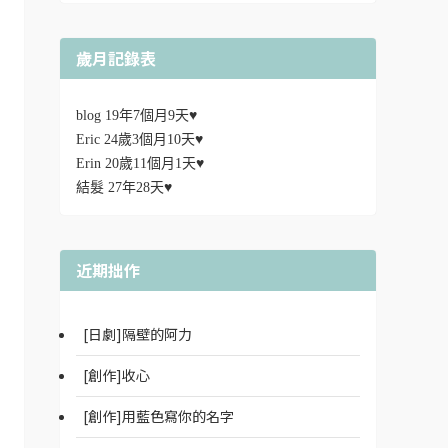
歲月記錄表
blog 19年7個月9天♥
Eric 24歲3個月10天♥
Erin 20歲11個月1天♥
結髮 27年28天♥
近期拙作
[日劇]隔壁的阿力
[創作]收心
[創作]用藍色寫你的名字