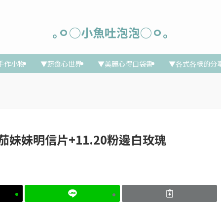
｡ㅇ○小魚吐泡泡○ㅇ｡
手作小物
▼蔬食心世界
▼美麗心得口袋書
▼各式各樣的分
9蕃茄妹妹明信片+11.20粉邊白玫瑰