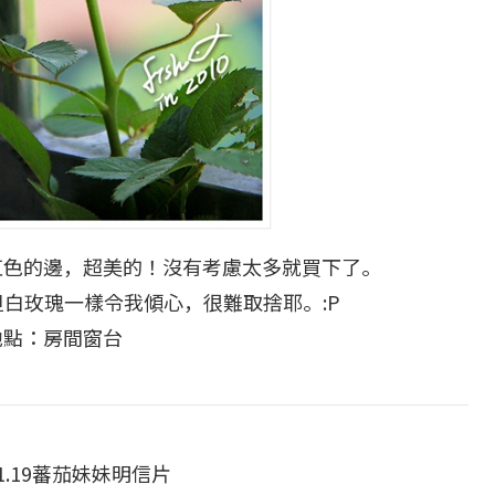
紅色的邊，超美的！沒有考慮太多就買下了。
白玫瑰一樣令我傾心，很難取捨耶。:P
地點：房間窗台
.11.19蕃茄妹妹明信片