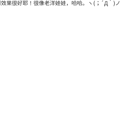
效果很好耶！很像老洋娃娃，哈哈。ヽ(；´Д｀)ノ