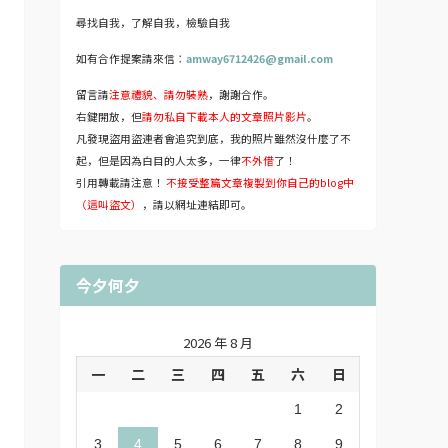
尋找自我，了解自我，檢驗自我
如有合作提案請來信：
amway6712426@gmail.com
留言請
注意禮貌、請勿裝熟
，謝謝合作。
右鍵開放，但
請勿私自下載本人的文章照片影片
。
凡發現盜用盜連者會追究到底，我的照片雖然沒什麼了不
起，但是因為白目的人太多，一律
不外借
了！
引用轉載請注意！
不接受整篇文章複製到你自己的blog中
（這叫盜文）
，請以網址連結即可。
今夕何夕
2026 年 8 月
一
二
三
四
五
六
日
1
2
3
4
5
6
7
8
9