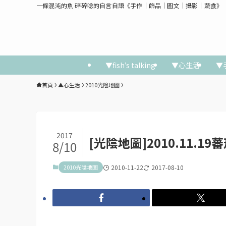
一條混沌的魚 碎碎唸的自言自語《手作│飾品│圖文│攝影│蔬食》
▼fish’s talking
▼心生活
▼
首頁
▲心生活
2010光陰地圖
2017
[光陰地圖]2010.11.1
8/10
2010光陰地圖
2010-11-22
2017-08-10