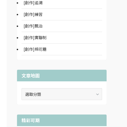
[創作]追溯
[創作]練習
[創作]飄泊
[創作]實聯制
[創作]棉花糖
文章地圖
文
章
地
圖
精彩可期