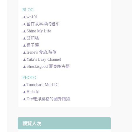
BLOG
▲wp101
▲留在故事裡的鞋印
▲Shine My Life
▲艾莉絲
▲桶子葉
▲Irene’s 食旅.時旅
▲Yuki’s Lazy Channel
▲Shockisgood 夏克絲古德
PHOTO
▲Tomoharu Mori IG
▲Hideaki
▲Dry乾淨風格的國外婚攝
觀覽人次