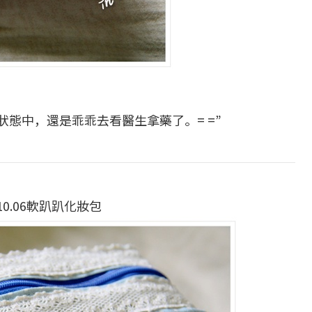
態中，還是乖乖去看醫生拿藥了。= =”
.10.06軟趴趴化妝包