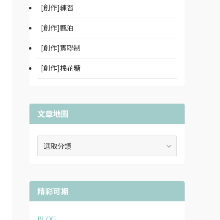
[創作]練習
[創作]飄泊
[創作]實聯制
[創作]棉花糖
文章地圖
文
章
地
圖
精彩可期
BLOG