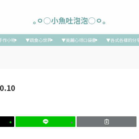
｡ㅇ○小魚吐泡泡○ㅇ｡
手作小物
▼蔬食心世界
▼美麗心得口袋書
▼各式各樣的分
0.10