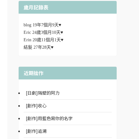
歲月記錄表
blog 19年7個月9天♥
Eric 24歲3個月10天♥
Erin 20歲11個月1天♥
結髮 27年28天♥
近期拙作
[日劇]隔壁的阿力
[創作]收心
[創作]用藍色寫你的名字
[創作]追溯