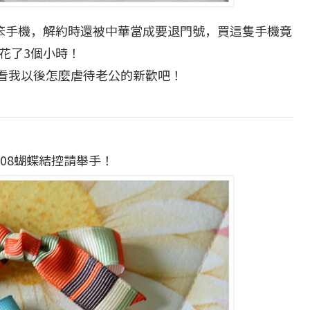
一隻笨手機，解約時還被中華當成要退門號，買這隻手機竟
花了3個小時！
看我以後怎麼虐待老公的新歡吧！
10.08蝴蝶結控請舉手！