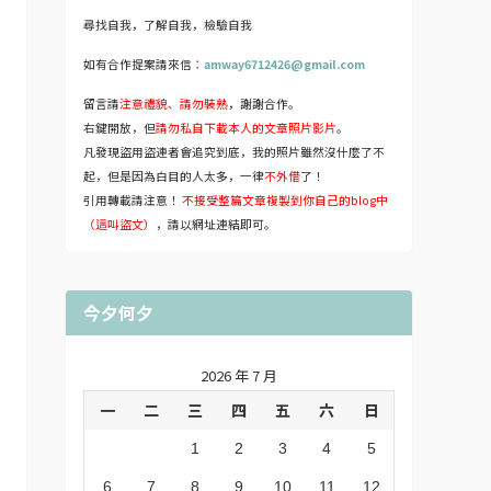
尋找自我，了解自我，檢驗自我
如有合作提案請來信：
amway6712426@gmail.com
留言請
注意禮貌、請勿裝熟
，謝謝合作。
右鍵開放，但
請勿私自下載本人的文章照片影片
。
凡發現盜用盜連者會追究到底，我的照片雖然沒什麼了不
起，但是因為白目的人太多，一律
不外借
了！
引用轉載請注意！
不接受整篇文章複製到你自己的blog中
（這叫盜文）
，請以網址連結即可。
今夕何夕
2026 年 7 月
一
二
三
四
五
六
日
1
2
3
4
5
6
7
8
9
10
11
12