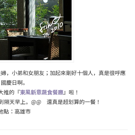
夫婦，小弟和女朋友；加起來剛好十個人，真是很呼應
國慶日啊。
大推的『
東風新意蔬食餐廳
』啦！
到隔天早上。@@ 還真是超划算的一餐！
地點：高雄市