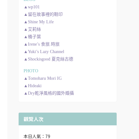
▲wp101
▲留在故事裡的鞋印
▲Shine My Life
▲艾莉絲
▲桶子葉
▲Irene’s 食旅.時旅
▲Yuki’s Lazy Channel
▲Shockisgood 夏克絲古德
PHOTO
▲Tomoharu Mori IG
▲Hideaki
▲Dry乾淨風格的國外婚攝
觀覽人次
本日人氣：79