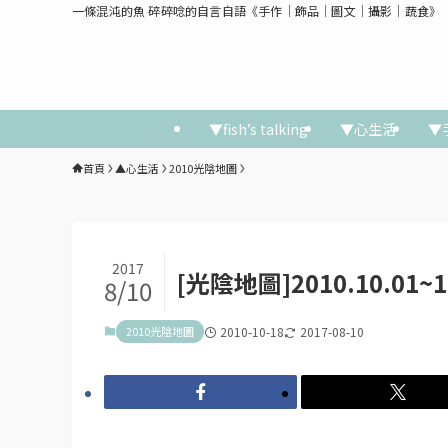
一條混沌的魚 碎碎唸的自言自語《手作│飾品│圖文│攝影│蔬食》
▼fish’s talking
▼心生活
▼
首頁
▲心生活
2010光陰地圖
2017
[光陰地圖]2010.10.01~1
8/10
2010光陰地圖
2010-10-18
2017-08-10