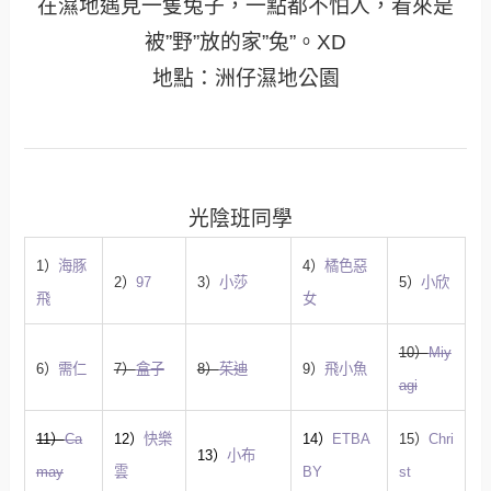
在濕地遇見一隻兔子，一點都不怕人，看來是
被”野”放的家”兔”。XD
地點：洲仔濕地公園
光陰班同學
1）
海豚
4）
橘色惡
2）
97
3）
小莎
5）
小欣
飛
女
10）
Miy
6）
需仁
7）
盒子
8）
茱迪
9）
飛小魚
agi
11）
Ca
12）
快樂
14）
ETBA
15）
Chri
13）
小布
may
雲
BY
st