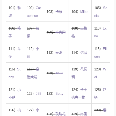
101）
雅
102）
Car
105）
So
103）
卡羅
104）
Miiko
琪
aprince
nia
106）
柿
107）
蘋
109）
玉格
110）
Ec
108）
小火柴
子
果
格
ho
111）
韋
112）
小
115）
Eill
113）
泰咪
114）
佑庭
伶
慈
een
116）
Su
117）
瘋
119）
花樣
120）
W
118）
Jia33
nny
迷犬場
精
ei
121）
小
124）
卡車
125）
路
122）
J88
123）
Betty
不點
遺失一枚
過
126）
桃
127）
小
130）
愛
128）
玫瑰花
129）
南風