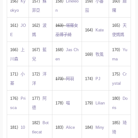
156）
Ky
157）
蘇
158）
Lineleo
159）
小蕃
160）
麻
okyo
菲亞
n
茄
糬
161）
JO
162）
波
163）
塔羅女
165）
天
164）
Kate
E
媽
巫傅子綺
使媽媽
166）
上
167）
藍
168）
Jas Ch
170）
Yu
169）
牧風
川森
兒
en
ma
171）
小
172）
洋
175）
Cr
173）
阿羽
174）
PJ
蓁
洋
ystal
176）
Pri
177）
阿
180）
Do
178）
喵
179）
Lilian
sca
德
ris
182）
Bot
185）
琦
181）
10
183）
Alice
184）
Miny
tlecat
琦