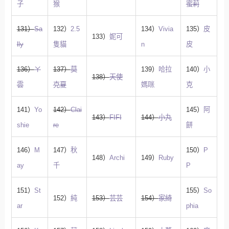
子
猴
蜜莉
131）
Sa
132）
2.5
134）
Vivia
135）
皮
133）
妮可
lly
隻貓
n
皮
136）
ㄚ
137）
莫
139）
哈拉
140）
小
138）
天使
雲
克夏
媽咪
克
141）
Yo
142）
Clai
145）
阿
143）
FIFI
144）
小丸
shie
re
餅
146）
M
147）
秋
150）
P
148）
Archi
149）
Ruby
ay
千
P
151）
St
155）
So
152）
純
153）
芸芸
154）
家綺
ar
phia