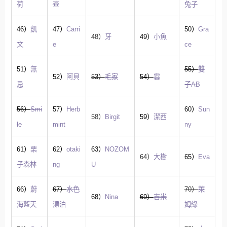
荷
查
兔子
46）
凱
47）
Carri
50）
Gra
48）
牙
49）
小魚
文
e
ce
51）
無
55）
雙
52）
阿貝
53）
毛家
54）
雲
忌
子AB
56）
Smi
57）
Herb
60）
Sun
58）
Birgit
59）
潔西
le
mint
ny
61）
栗
62）
otaki
63）
NOZOM
64）
大樹
65）
Eva
子森林
ng
U
66）
蔚
67）
水色
70）
萊
68）
Nina
69）
吉米
海藍天
漂泊
姆綠