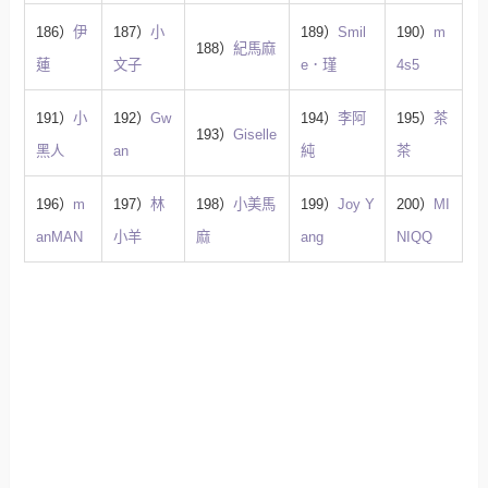
186）
伊
187）
小
189）
Smil
190）
m
188）
紀馬麻
蓮
文子
e．瑾
4s5
191）
小
192）
Gw
194）
李阿
195）
茶
193）
Giselle
黑人
an
純
茶
196）
m
197）
林
198）
小美馬
199）
Joy Y
200）
MI
anMAN
小羊
麻
ang
NIQQ