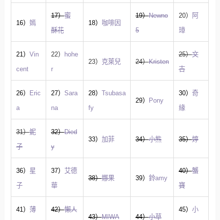
17）
蜜
19）
Newno
20）
阿
16）
嫣
18）
咖啡因
酥花
5
璋
21）
Vin
22）
hohe
25）
文
23）
克萊兒
24）
Kristen
cent
r
吉
26）
Eric
27）
Sara
28）
Tsubasa
30）
奇
29）
Pony
a
na
fy
緣
31）
妮
32）
Died
33）
加菲
34）
小熊
35）
婷
子
y
36）
星
37）
艾德
40）
蟹
38）
娜果
39）
鈴amy
子
華
寶
41）
薄
42）
懶人
45）
小
43）
MIWA
44）
小草