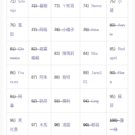
71）
Smi
75）
小
72）
夏樹
73）
ㄚ彬哥
74）
Nemo
nijo
葳
76）
蜜
80）
Ann
77）
阿桂
78）
小儀子
79）
Irisa
如
ie
81）
Gle
82）
寂寞
85）
Red
83）
陳瑪莉
84）
Mia
nwise
梧桐
april
86）
Fra
89）
Jane1
90）
Flor
87）
阿朱
88）
樹呀
nces
01
a
91）
阿
95）
蘇
92）
奶茶
93）
傑利
94）
Ling
毒
菲
96）
黑
100）
露
97）
木馬
98）
湯圓
99）
輕羽
社惠
一絲