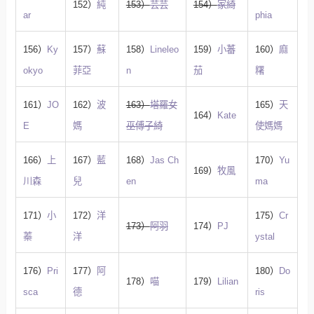
152）
純
153）
芸芸
154）
家綺
ar
phia
156）
Ky
157）
蘇
158）
Lineleo
159）
小蕃
160）
麻
okyo
菲亞
n
茄
糬
161）
JO
162）
波
163）
塔羅女
165）
天
164）
Kate
E
媽
巫傅子綺
使媽媽
166）
上
167）
藍
168）
Jas Ch
170）
Yu
169）
牧風
川森
兒
en
ma
171）
小
172）
洋
175）
Cr
173）
阿羽
174）
PJ
蓁
洋
ystal
176）
Pri
177）
阿
180）
Do
178）
喵
179）
Lilian
sca
德
ris