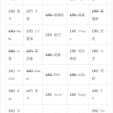
126）
桃
127）
小
130）
愛
128）
玫瑰花
129）
南風
子
猴
蜜莉
131）
Sa
132）
2.5
134）
Vivia
135）
皮
133）
妮可
lly
隻貓
n
皮
136）
ㄚ
137）
莫
139）
哈拉
140）
小
138）
天使
雲
克夏
媽咪
克
141）
Yo
142）
Clai
145）
阿
143）
FIFI
144）
小丸
shie
re
餅
146）
M
147）
秋
150）
P
148）
Archi
149）
Ruby
ay
千
P
151）
St
155）
So