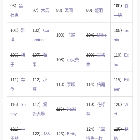
96）
黑
100）
露
97）
木馬
98）
湯圓
99）
輕羽
社惠
一絲
101）
雅
102）
Car
105）
So
103）
卡羅
104）
Miiko
琪
aprince
nia
106）
柿
107）
蘋
109）
玉格
110）
Ec
108）
小火柴
子
果
格
ho
111）
韋
112）
小
115）
Eill
113）
泰咪
114）
佑庭
伶
慈
een
116）
Su
117）
瘋
119）
花樣
120）
W
118）
Jia33
nny
迷犬場
精
ei
121）
小
124）
卡車
125）
路
122）
J88
123）
Betty
不點
遺失一枚
過