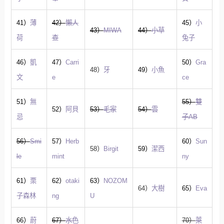
41）
薄
42）
懶人
45）
小
43）
MIWA
44）
小草
荷
查
兔子
46）
凱
47）
Carri
50）
Gra
48）
牙
49）
小魚
文
e
ce
51）
無
55）
雙
52）
阿貝
53）
毛家
54）
雲
忌
子AB
56）
Smi
57）
Herb
60）
Sun
58）
Birgit
59）
潔西
le
mint
ny
61）
栗
62）
otaki
63）
NOZOM
64）
大樹
65）
Eva
子森林
ng
U
66）
蔚
67）
水色
70）
萊