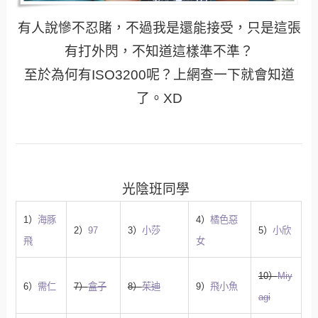
有人說慘不忍賭，不過我是還能接受，只是這張
有打外閃，不知道這樣準不準？
至於為何有ISO3200呢？上網查一下就會知道
了。XD
光陰班同學
1）
海豚
4）
橘色惡
2）
97
3）
小莎
5）
小欣
飛
女
10）
Miy
6）
需仁
7）
盒子
8）
茱迪
9）
飛小魚
agi