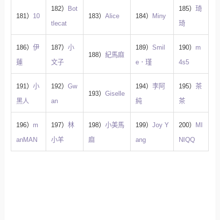
182）
Bot
185）
琦
181）
10
183）
Alice
184）
Miny
tlecat
琦
186）
伊
187）
小
189）
Smil
190）
m
188）
紀馬麻
蓮
文子
e．瑾
4s5
191）
小
192）
Gw
194）
李阿
195）
茶
193）
Giselle
黑人
an
純
茶
196）
m
197）
林
198）
小美馬
199）
Joy Y
200）
MI
anMAN
小羊
麻
ang
NIQQ