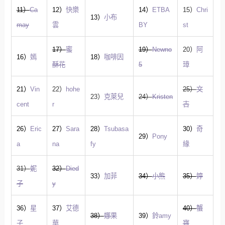
11）
Ca
12）
快樂
14）
ETBA
15）
Chri
13）
小布
may
雲
BY
st
17）
蜜
19）
Newno
20）
阿
16）
嫣
18）
咖啡因
酥花
5
璋
21）
Vin
22）
hohe
25）
文
23）
克萊兒
24）
Kristen
cent
r
吉
26）
Eric
27）
Sara
28）
Tsubasa
30）
奇
29）
Pony
a
na
fy
緣
31）
妮
32）
Died
33）
加菲
34）
小熊
35）
婷
子
y
36）
星
37）
艾德
40）
蟹
38）
娜果
39）
鈴amy
子
華
寶