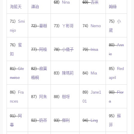
68）
Nina
69）
吉米
海藍天
漂泊
姆綠
71）
Smi
75）
小
72）
夏樹
73）
ㄚ彬哥
74）
Nemo
nijo
葳
76）
蜜
80）
Ann
77）
阿桂
78）
小儀子
79）
Irisa
如
ie
81）
Gle
82）
寂寞
85）
Red
83）
陳瑪莉
84）
Mia
nwise
梧桐
april
86）
Fra
89）
Jane1
90）
Flor
87）
阿朱
88）
樹呀
nces
01
a
91）
阿
95）
蘇
92）
奶茶
93）
傑利
94）
Ling
毒
菲