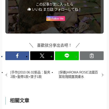
この記事が気に入ったら
いいね または フォローしてね！
Follow Me
喜歡就分享出去吧！
[手作]2010.06.02新品：髮夾
[保養]AROMA ROSE法國百
2款+髮帶1款+墜子1款
葉玫瑰精露潤膚水
相關文章