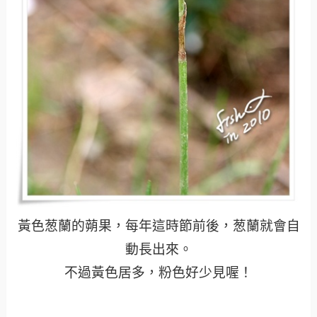
黃色葱蘭的蒴果，每年這時節前後，葱蘭就會自
動長出來。
不過黃色居多，粉色好少見喔！