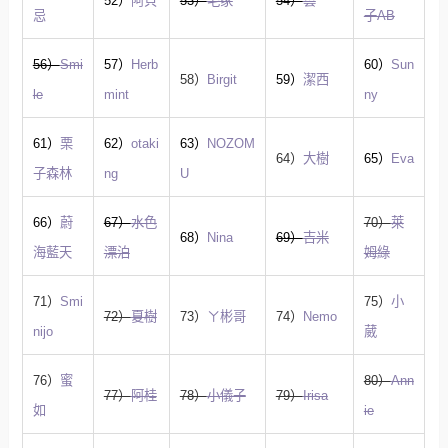
52）
阿貝
53）
毛家
54）
雲
忌
子AB
56）
Smi
57）
Herb
60）
Sun
58）
Birgit
59）
潔西
le
mint
ny
61）
栗
62）
otaki
63）
NOZOM
64）
大樹
65）
Eva
子森林
ng
U
66）
蔚
67）
水色
70）
萊
68）
Nina
69）
吉米
海藍天
漂泊
姆綠
71）
Smi
75）
小
72）
夏樹
73）
ㄚ彬哥
74）
Nemo
nijo
葳
76）
蜜
80）
Ann
77）
阿桂
78）
小儀子
79）
Irisa
如
ie