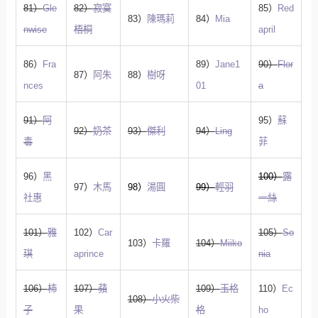
81）
Gle
82）
寂寞
85）
Red
83）
陳瑪莉
84）
Mia
nwise
梧桐
april
86）
Fra
89）
Jane1
90）
Flor
87）
阿朱
88）
樹呀
nces
01
a
91）
阿
95）
蘇
92）
奶茶
93）
傑利
94）
Ling
毒
菲
96）
黑
100）
露
97）
木馬
98）
湯圓
99）
輕羽
社惠
一絲
101）
雅
102）
Car
105）
So
103）
卡羅
104）
Miiko
琪
aprince
nia
106）
柿
107）
蘋
109）
玉格
110）
Ec
108）
小火柴
子
果
格
ho