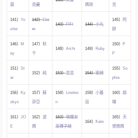
雲
克夏
媽咪
克
141）
Yo
142）
Clai
145）
阿
143）
FIFI
144）
小丸
shie
re
餅
146）
M
147）
秋
150）
P
148）
Archi
149）
Ruby
ay
千
P
151）
St
155）
So
152）
純
153）
芸芸
154）
家綺
ar
phia
156）
Ky
157）
蘇
158）
Lineleo
159）
小蕃
160）
麻
okyo
菲亞
n
茄
糬
161）
JO
162）
波
163）
塔羅女
165）
天
164）
Kate
E
媽
巫傅子綺
使媽媽