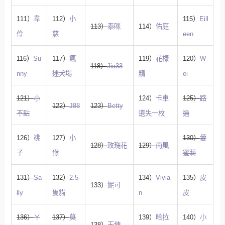
111）
韋
112）
小
115）
Eill
113）
泰咪
114）
佑庭
伶
慈
een
116）
Su
117）
瘋
119）
花樣
120）
W
118）
Jia33
nny
迷犬場
精
ei
121）
小
124）
卡車
125）
路
122）
J88
123）
Betty
不點
遺失一枚
過
126）
桃
127）
小
130）
愛
128）
玫瑰花
129）
南風
子
猴
蜜莉
131）
Sa
132）
2.5
134）
Vivia
135）
皮
133）
妮可
lly
隻貓
n
皮
136）
ㄚ
137）
莫
139）
哈拉
140）
小
138）
天使