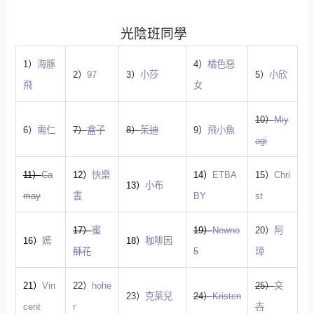
光陰班同學
1）
海豚
4）
橘色惡
2）
97
3）
小莎
5）
小欣
飛
女
10）
Miy
6）
需仁
7）
盒子
8）
茱迪
9）
飛小魚
agi
11）
Ca
12）
快樂
14）
ETBA
15）
Chri
13）
小布
may
雲
BY
st
17）
蜜
19）
Newno
20）
阿
16）
嫣
18）
咖啡因
酥花
5
璋
21）
Vin
22）
hohe
25）
文
23）
克萊兒
24）
Kristen
cent
r
吉