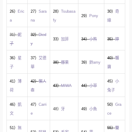
26）
Eric
27）
Sara
28）
Tsubasa
30）
奇
29）
Pony
a
na
fy
緣
31）
妮
32）
Died
33）
加菲
34）
小熊
35）
婷
子
y
36）
星
37）
艾德
40）
蟹
38）
娜果
39）
鈴amy
子
華
寶
41）
薄
42）
懶人
45）
小
43）
MIWA
44）
小草
荷
查
兔子
46）
凱
47）
Carri
50）
Gra
48）
牙
49）
小魚
文
e
ce
51）
無
55）
雙