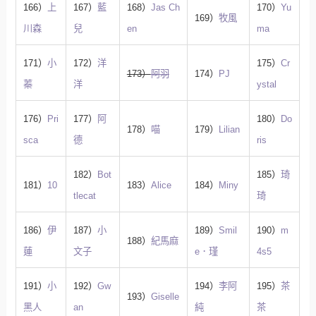
166）
上
167）
藍
168）
Jas Ch
170）
Yu
169）
牧風
川森
兒
en
ma
171）
小
172）
洋
175）
Cr
173）
阿羽
174）
PJ
蓁
洋
ystal
176）
Pri
177）
阿
180）
Do
178）
喵
179）
Lilian
sca
德
ris
182）
Bot
185）
琦
181）
10
183）
Alice
184）
Miny
tlecat
琦
186）
伊
187）
小
189）
Smil
190）
m
188）
紀馬麻
蓮
文子
e．瑾
4s5
191）
小
192）
Gw
194）
李阿
195）
茶
193）
Giselle
黑人
an
純
茶