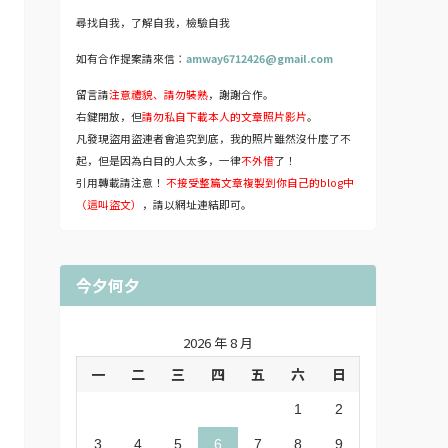
尋找自我，了解自我，檢驗自我
如有合作提案請來信：
amway6712426@gmail.com
留言請
注意禮貌、請勿裝熟
，謝謝合作。
右鍵開放，但
請勿私自下載本人的文章照片影片
。
凡發現盜用盜連者會追究到底，我的照片雖然沒什麼了不
起，但是因為白目的人太多，一律
不外借
了！
引用轉載請注意！
不接受整篇文章複製到你自己的blog中
（這叫盜文）
，請以網址連結即可。
今夕何夕
2026 年 8 月
一
二
三
四
五
六
日
1
2
3
4
5
6
7
8
9