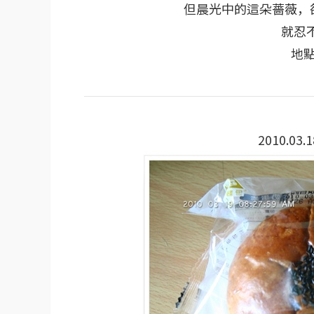
但晨光中的這朵薔薇，
就忍
地
2010.03