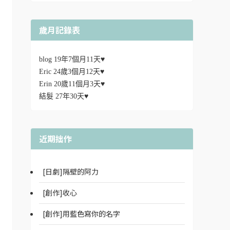
歲月記錄表
blog 19年7個月11天♥
Eric 24歲3個月12天♥
Erin 20歲11個月3天♥
結髮 27年30天♥
近期拙作
[日劇]隔壁的阿力
[創作]收心
[創作]用藍色寫你的名字