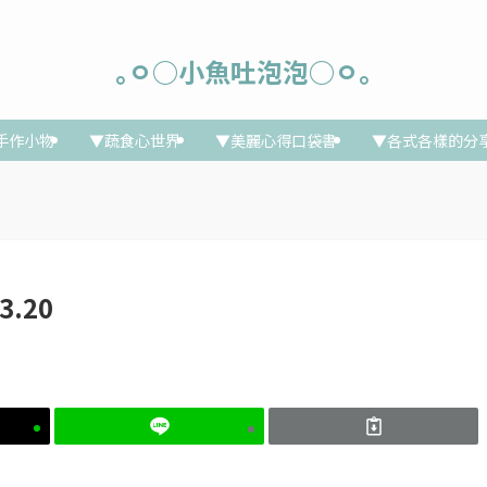
｡ㅇ○小魚吐泡泡○ㅇ｡
手作小物
▼蔬食心世界
▼美麗心得口袋書
▼各式各樣的分
3.20