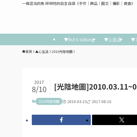
一條混沌的魚 碎碎唸的自言自語《手作│飾品│圖文│攝影│蔬食》
▼fish’s talking
▼心生活
▼
首頁
▲心生活
2010光陰地圖
2017
[光陰地圖]2010.03.11~0
8/10
2010光陰地圖
2010-03-23
2017-08-10