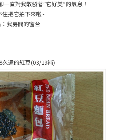
卻一直對我散發著”它好美”的氣息！
不住把它拍下來啦~
點：我房間的窗台
.18久違的紅豆(03/19補)