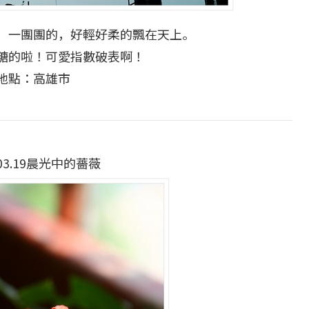
，一團團的，好輕好柔的飄在天上。
糖的啦！可愛指數破表啊！
地點：高雄市
.03.19晨光中的薔薇