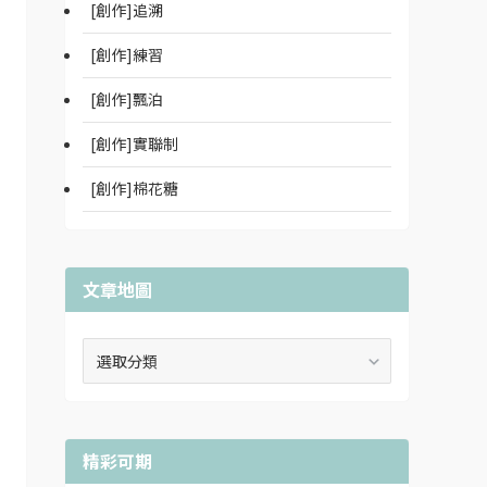
[創作]追溯
[創作]練習
[創作]飄泊
[創作]實聯制
[創作]棉花糖
文章地圖
文
章
地
圖
精彩可期