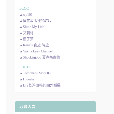
BLOG
▲wp101
▲留在故事裡的鞋印
▲Shine My Life
▲艾莉絲
▲桶子葉
▲Irene’s 食旅.時旅
▲Yuki’s Lazy Channel
▲Shockisgood 夏克絲古德
PHOTO
▲Tomoharu Mori IG
▲Hideaki
▲Dry乾淨風格的國外婚攝
觀覽人次