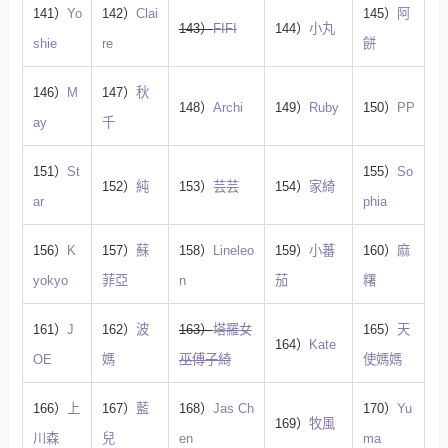
141）
Yo
142）
Clai
145）
阿
143）
FIFI
144）
小丸
shie
re
餅
146）
M
147）
秋
148）
Archi
149）
Ruby
150）
PP
ay
千
151）
St
155）
So
152）
純
153）
芸芸
154）
家綺
ar
phia
156）
K
157）
蘇
158）
Lineleo
159）
小蕃
160）
麻
yokyo
菲亞
n
茄
糬
161）
J
162）
波
163）
塔羅女
165）
天
164）
Kate
OE
媽
巫傅子綺
使媽媽
166）
上
167）
藍
168）
Jas Ch
170）
Yu
169）
牧風
川森
兒
en
ma