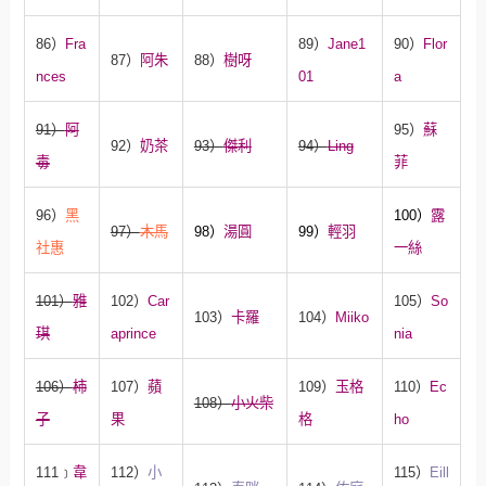
86）
Fra
89）
Jane1
90）
Flor
87）
阿朱
88）
樹呀
nces
01
a
91）
阿
95）
蘇
92）
奶茶
93）
傑利
94）
Ling
毒
菲
96）
黑
100）
露
97）
木馬
98）
湯圓
99）
輕羽
社惠
一絲
101）
雅
102）
Car
105）
So
103）
卡羅
104）
Miiko
琪
aprince
nia
106）
柿
107）
蘋
109）
玉格
110）
Ec
108）
小火柴
子
果
格
ho
111﹞
韋
112）
小
115）
Eill