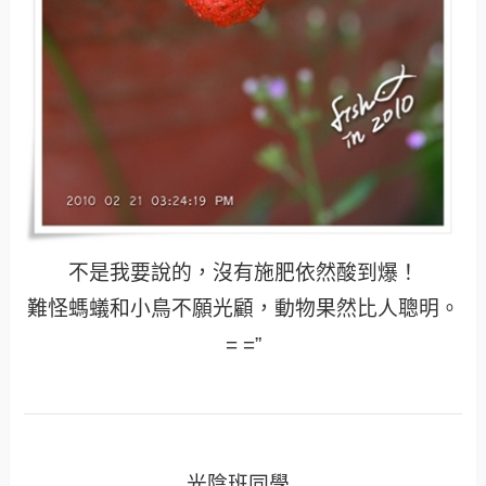
不是我要說的，沒有施肥依然酸到爆！
難怪螞蟻和小鳥不願光顧，動物果然比人聰明。
= =”
光陰班同學