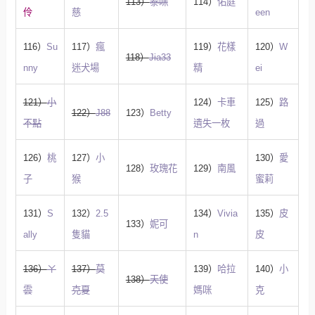
113）
泰咪
114）
佑庭
伶
慈
een
116）
Su
117）
瘋
119）
花樣
120）
W
118）
Jia33
nny
迷犬場
精
ei
121）
小
124）
卡車
125）
路
122）
J88
123）
Betty
不點
遺失一枚
過
126）
桃
127）
小
130）
愛
128）
玫瑰花
129）
南風
子
猴
蜜莉
131）
S
132）
2.5
134）
Vivia
135）
皮
133）
妮可
ally
隻貓
n
皮
136）
ㄚ
137）
莫
139）
哈拉
140）
小
138）
天使
雲
克夏
媽咪
克