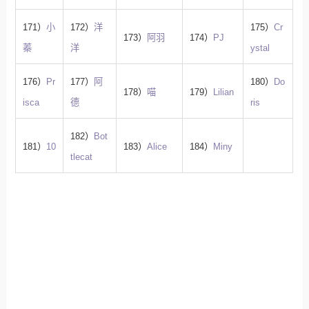
171）
小
172）
洋
175）
Cr
173）
阿羽
174）
PJ
蓁
洋
ystal
176）
Pr
177）
阿
180）
Do
178）
喵
179）
Lilian
isca
德
ris
182）
Bot
181）
10
183）
Alice
184）
Miny
tlecat