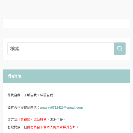
fish’s
尋找自我，了解自我，檢驗自我
如有合作提案請來信：
amway6712426@gmail.com
留言請
注意禮貌、請勿裝熟
，謝謝合作。
右鍵開放，但
請勿私自下載本人的文章照片影片
。