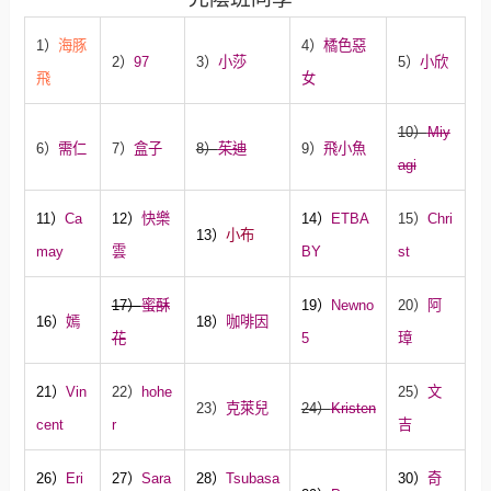
1）
海豚
4）
橘色惡
2）
97
3）
小莎
5）
小欣
飛
女
10）
Miy
6）
需仁
7）
盒子
8）
茱迪
9）
飛小魚
agi
11）
Ca
12）
快樂
14）
ETBA
15）
Chri
13）
小布
may
雲
BY
st
17）
蜜酥
19）
Newno
20）
阿
16）
嫣
18）
咖啡因
花
5
璋
21）
Vin
22）
hohe
25）
文
23）
克萊兒
24）
Kristen
cent
r
吉
26）
Eri
27）
Sara
28）
Tsubasa
30）
奇