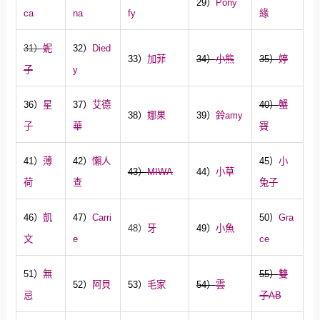
29）
Pony
ca
na
fy
緣
31）
妮
32）
Died
33）
加菲
34）
小熊
35）
婷
子
y
36）
星
37）
艾德
40）
蟹
38）
娜果
39）
鈴amy
子
華
寶
41）
薄
42）
懶人
45）
小
43）
MIWA
44）
小草
荷
查
兔子
46）
凱
47）
Carri
50）
Gra
48）
牙
49）
小魚
文
e
ce
51）
無
55）
雙
52）
阿貝
53）
毛家
54）
雲
忌
子AB