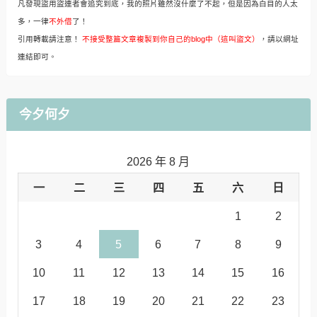
凡發現盜用盜連者會追究到底，我的照片雖然沒什麼了不起，但是因為白目的人太
多，一律
不外借
了！
引用轉載請注意！
不接受整篇文章複製到你自己的blog中（這叫盜文）
，請以網址
連結即可。
今夕何夕
2026 年 8 月
一
二
三
四
五
六
日
1
2
3
4
5
6
7
8
9
10
11
12
13
14
15
16
17
18
19
20
21
22
23