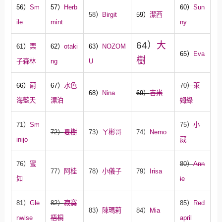
56）
Sm
57）
Herb
60）
Sun
58）
Birgit
59）
潔西
ile
mint
ny
64）
大
61）
栗
62）
otaki
63）
NOZOM
65）
Eva
樹
子森林
ng
U
66）
蔚
67）
水色
70）
萊
68）
Nina
69）
吉米
海藍天
漂泊
姆綠
71）
Sm
75）
小
72）
夏樹
73）
ㄚ彬哥
74）
Nemo
inijo
葳
76）
蜜
80）
Ann
77）
阿桂
78）
小儀子
79）
Irisa
如
ie
81）
Gle
82）
寂寞
85）
Red
83）
陳瑪莉
84）
Mia
nwise
梧桐
april