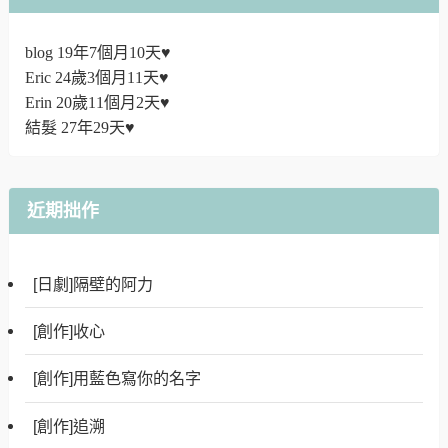
blog 19年7個月10天♥
Eric 24歲3個月11天♥
Erin 20歲11個月2天♥
結髮 27年29天♥
近期拙作
[日劇]隔壁的阿力
[創作]收心
[創作]用藍色寫你的名字
[創作]追溯