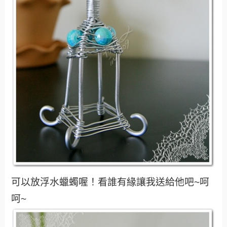
可以放浮水蠟蠋喔！看誰有緣讓我送給他吧~呵
呵~