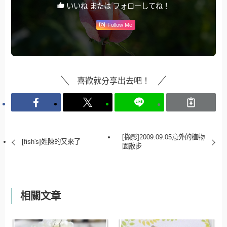
いいね または フォローしてね！
Follow Me
喜歡就分享出去吧！
[擷影]2009.09.05意外的植物
[fish's]姓陳的又來了
園散步
相關文章