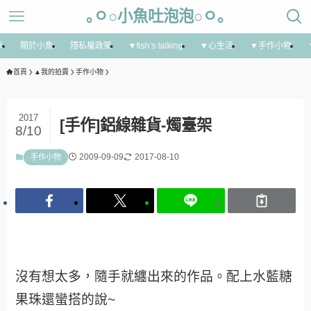
｡ㅇ○小魚吐泡泡○ㅇ｡
享
關於小魚
隱私權政策
▼fish’s talking
▼心生活
▼手作小物
首頁
▲我的拍賣
手作小物
2017
[手作]鋁線雜貨-燭臺架
8/10
2009-09-09
2017-08-10
手作小物
沒有想太多，隨手就纏出來的作品。配上水藍糖
果珠還蠻搭的說~