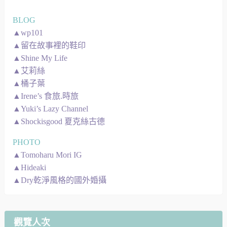
BLOG
▲wp101
▲留在故事裡的鞋印
▲Shine My Life
▲艾莉絲
▲桶子葉
▲Irene’s 食旅.時旅
▲Yuki’s Lazy Channel
▲Shockisgood 夏克絲古德
PHOTO
▲Tomoharu Mori IG
▲Hideaki
▲Dry乾淨風格的國外婚攝
觀覽人次