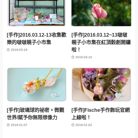
[手作]2016.03.12-13收集歡
[手作]2016.03.12~13啵啵
樂的啵啵親子小市集
親子小市集在紅頂穀創開鑼
啦！
2016-03-18
2016-03-10
[手作]玻璃球的祕密。微觀
[手作]Fische手作飾玩官網
世界/賦予你無限想像力
上線啦！
2016-01-07
2016-01-02