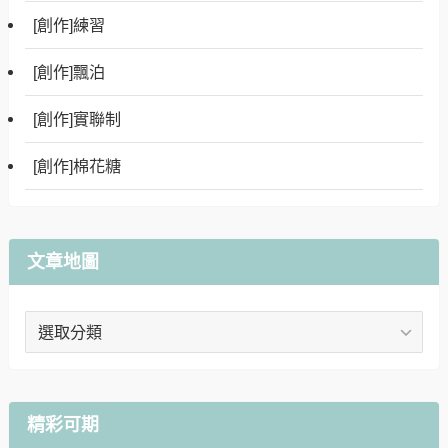
[創作]練習
[創作]飄泊
[創作]實聯制
[創作]棉花糖
文章地圖
文
章
地
圖
精彩可期