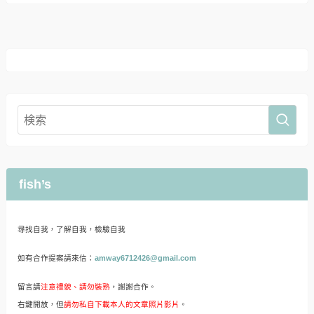
fish’s
尋找自我，了解自我，檢驗自我
如有合作提案請來信：
amway6712426@gmail.com
留言請
注意禮貌、請勿裝熟
，謝謝合作。
右鍵開放，但
請勿私自下載本人的文章照片影片
。