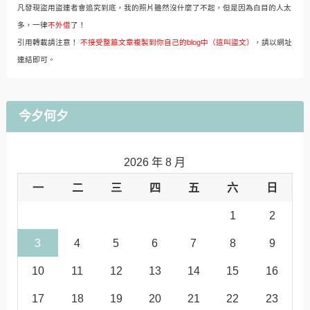
凡發現盜用盜連者會追究到底，我的照片雖然沒什麼了不起，但是因為白目的人太
多，一律
不外借
了！
引用轉載請注意！
不接受整篇文章複製到你自己的blog中（這叫盜文）
，請以網址
連結即可。
今夕何夕
2026 年 8 月
一
二
三
四
五
六
日
1
2
3
4
5
6
7
8
9
10
11
12
13
14
15
16
17
18
19
20
21
22
23