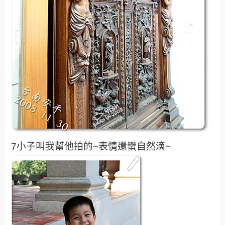
7小子叫我幫他拍的~表情還蠻自然滴~