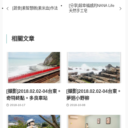
[分享]超幸福感的NANA Life
[蔬食]素智慧糕(素米血)作法
天然手工皂
相關文章
[擷影]2018.02.02-04台東。
[擷影]2018.02.02-04台東。
奇特終點。多良車站
夢迴小野柳
2018-10-17
2018-10-08