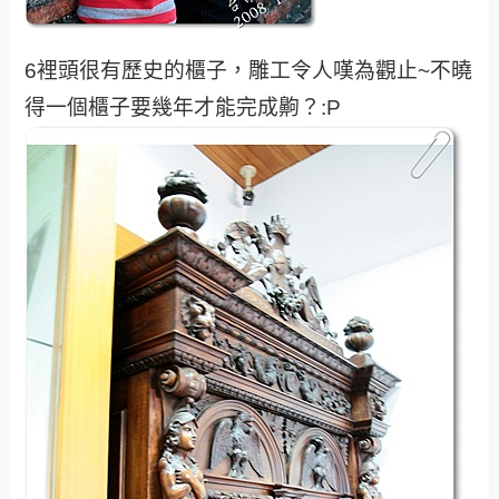
6裡頭很有歷史的櫃子，雕工令人嘆為觀止~不曉
得一個櫃子要幾年才能完成齁？:P