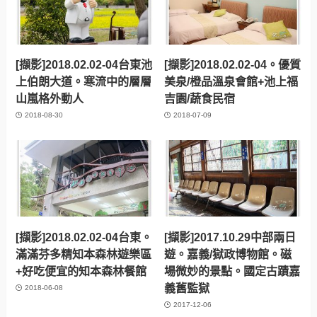
[擷影]2018.02.02-04台東池
[擷影]2018.02.02-04。優質
上伯朗大道。寒流中的層層
美泉/橙品溫泉會館+池上福
山嵐格外動人
吉園/蔬食民宿
2018-08-30
2018-07-09
[擷影]2018.02.02-04台東。
[擷影]2017.10.29中部兩日
滿滿芬多精知本森林遊樂區
遊。嘉義/獄政博物館。磁
+好吃便宜的知本森林餐館
場微妙的景點。國定古蹟嘉
義舊監獄
2018-06-08
2017-12-06