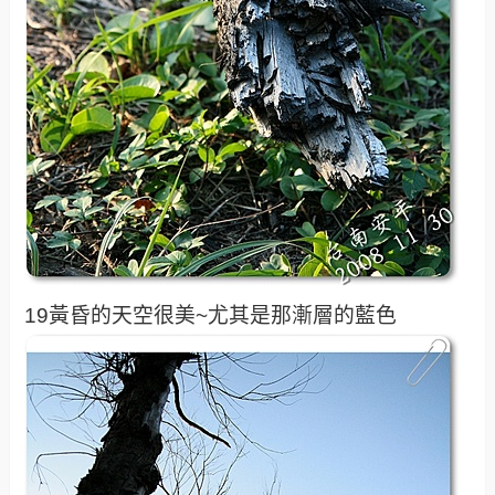
19黃昏的天空很美~尤其是那漸層的藍色