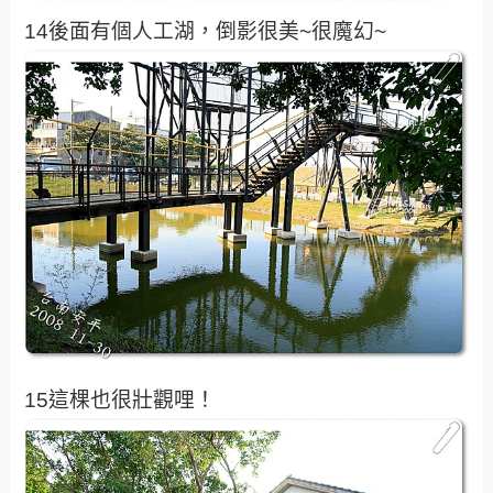
14後面有個人工湖，倒影很美~很魔幻~
15這棵也很壯觀哩！