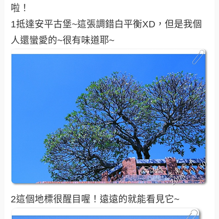
啦！
1抵達安平古堡~這張調錯白平衡XD，但是我個
人還蠻愛的~很有味道耶~
2這個地標很醒目喔！遠遠的就能看見它~