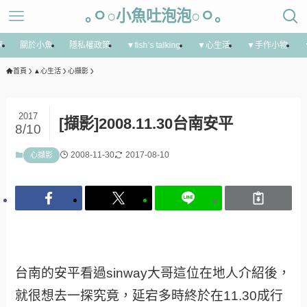
｡ㅇ○小魚吐泡泡○ㅇ｡
享
關於小魚
隱私權政策
▼fish’s talking
▼心生活
▼手作小物
首頁
▲心生活
心擷影
2017
[擷影]2008.11.30台南安平
8/10
2008-11-30
2017-08-10
心擷影
台南的安平看過sinway大哥這位在地人介紹後，
就很想去一探究竟，延宕多時終於在11.30成行