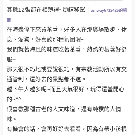
其餘12張都在相簿裡~煩請移駕：
amway6712426的相
簿
在海邊停下來買蕃薯，好多人在那廣場散步、休
息、溜狗，好喜歡那種氛圍喔~
我們就著海風的味道吃著蕃薯，熱熱的蕃薯好舒
服~
那天很不巧地或要說很巧，有宗教活動所以有交
通管制，還好去的景點都不遠。
越下午人越多呢~而且天氣很好，玩得還蠻開心
的~^^
很喜歡那種古老的人文味道，還有純樸的人情
味。
有機會的話，會再好好去看看，因為有帶小孩根