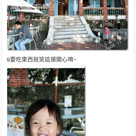
9要吃東西就笑這摸開心唷~