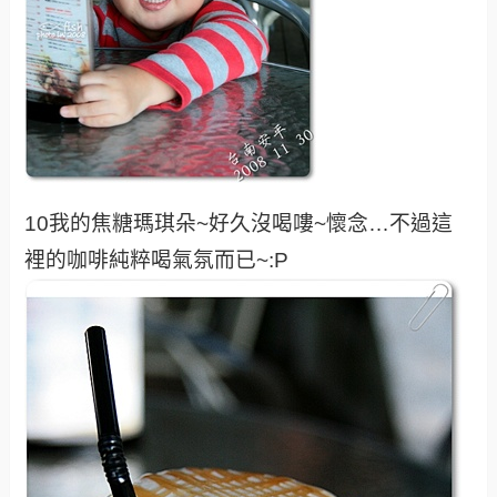
10我的焦糖瑪琪朵~好久沒喝嘍~懷念…不過這
裡的咖啡純粹喝氣氛而已~:P