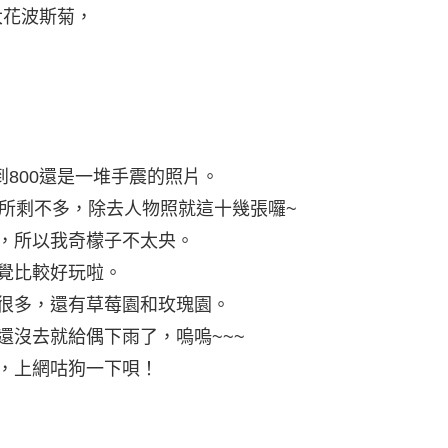
大花波斯菊，
到800還是一堆手震的照片。
…所剩不多，除去人物照就這十幾張囉~
，所以我奇檬子不太央。
覺比較好玩啦。
很多，還有草莓園和玫瑰園。
還沒去就給偶下雨了，嗚嗚~~~
，上網咕狗一下唄！