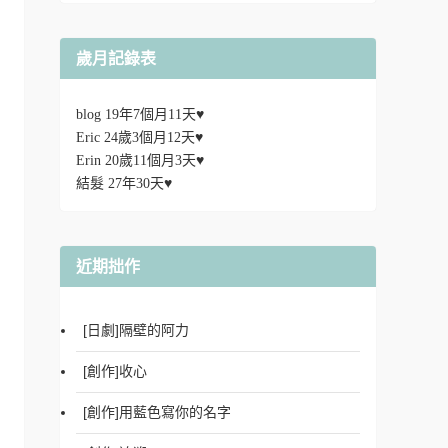
歲月記錄表
blog 19年7個月11天♥
Eric 24歲3個月12天♥
Erin 20歲11個月3天♥
結髮 27年30天♥
近期拙作
[日劇]隔壁的阿力
[創作]收心
[創作]用藍色寫你的名字