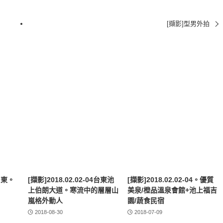
[擷影]型男外拍
4台東。
[擷影]2018.02.02-04台東池
[擷影]2018.02.02-04。優質
上伯朗大道。寒流中的層層山
美泉/橙品溫泉會館+池上福吉
嵐格外動人
園/蔬食民宿
2018-08-30
2018-07-09