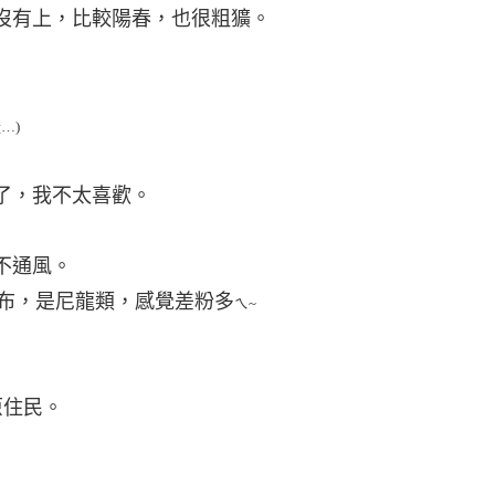
都沒有上，比較陽春，也很粗獷。
喔…
)
了，我不太喜歡。
不通風。
布，是尼龍類，感覺差粉多
ㄟ~
原住民。