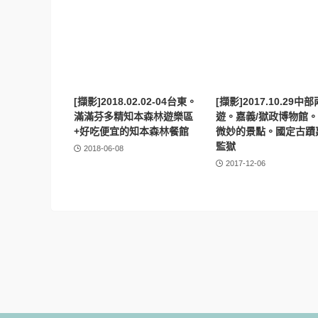
[擷影]2018.02.02-04台東。
[擷影]2017.10.29中
滿滿芬多精知本森林遊樂區
遊。嘉義/獄政博物館
+好吃便宜的知本森林餐館
微妙的景點。國定古蹟
監獄
2018-06-08
2017-12-06