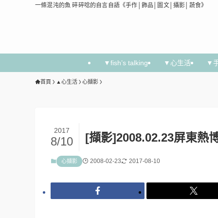
一條混沌的魚 碎碎唸的自言自語《手作│飾品│圖文│攝影│蔬食》
▼fish’s talking
▼心生活
▼
首頁
▲心生活
心擷影
2017
[擷影]2008.02.23屏
8/10
2008-02-23
2017-08-10
心擷影