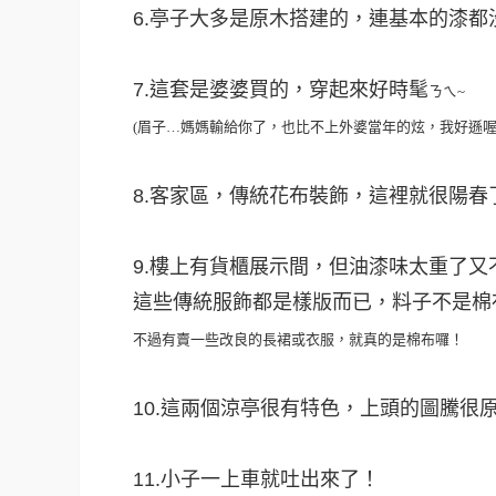
6.亭子大多是原木搭建的，連基本的漆
7.這套是婆婆買的，穿起來好時髦
ㄋㄟ~
(眉子…媽媽輸給你了，也比不上外婆當年的炫，我好遜
8.客家區，傳統花布裝飾，這裡就很陽春
9.樓上有貨櫃展示間，但油漆味太重了又
這些傳統服飾都是樣版而已，料子不是棉
不過有賣一些改良的長裙或衣服，就真的是棉布囉！
10.這兩個涼亭很有特色，上頭的圖騰很
11.小子一上車就吐出來了！