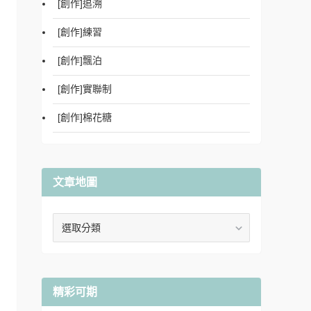
[創作]追溯
[創作]練習
[創作]飄泊
[創作]實聯制
[創作]棉花糖
文章地圖
文
章
地
圖
精彩可期