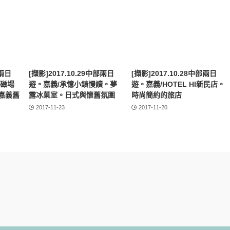
部兩日
[擷影]2017.10.29中部兩日
[擷影]2017.10.28中部兩日
。磁場
遊。嘉義/承憶小鎮慢讀。夢
遊。嘉義/HOTEL HI新民店。
嘉義舊
露冰菓室。日式與懷舊氛圍
時尚簡約的旅店
2017-11-23
2017-11-20