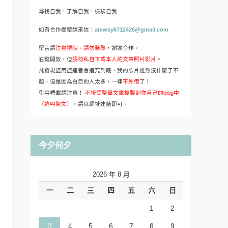
尋找自我，了解自我，檢驗自我
如有合作提案請來信：
amway6712426@gmail.com
留言請
注意禮貌、請勿裝熟
，謝謝合作。
右鍵開放，但
請勿私自下載本人的文章照片影片
。
凡發現盜用盜連者會追究到底，我的照片雖然沒什麼了不
起，但是因為白目的人太多，一律
不外借
了！
引用轉載請注意！
不接受整篇文章複製到你自己的blog中
（這叫盜文）
，請以網址連結即可。
今夕何夕
2026 年 8 月
一
二
三
四
五
六
日
1
2
3
4
5
6
7
8
9