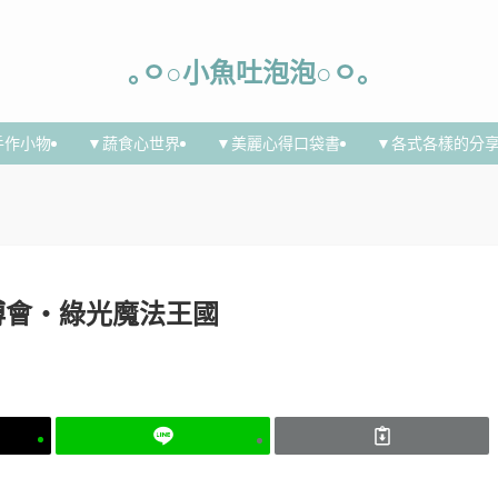
｡ㅇ○小魚吐泡泡○ㅇ｡
手作小物
▼蔬食心世界
▼美麗心得口袋書
▼各式各樣的分
東熱博會‧綠光魔法王國