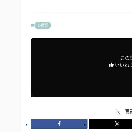
心擷影
この
いいね 
喜