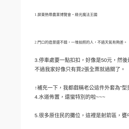
1.屏東熱帶農業博覽會‧綠光魔法王國
2.門口的造景還不錯，一堆拍照的人，不過天氣有夠差。
3.停車處要一點扣扣，好像是50元，然
不過我家好像只有買2張全票就過關了。
↑補充一下，我都戲稱老公這件外套為”型男
4.水道佈置，還蠻特別的啦~~~
5.很多原住民的攤位，這裡是射箭區，甕