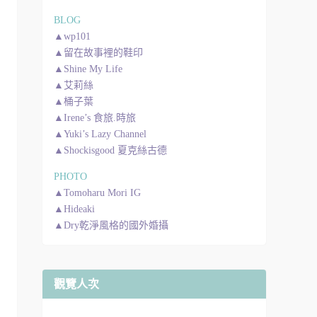
BLOG
▲wp101
▲留在故事裡的鞋印
▲Shine My Life
▲艾莉絲
▲桶子葉
▲Irene’s 食旅.時旅
▲Yuki’s Lazy Channel
▲Shockisgood 夏克絲古德
PHOTO
▲Tomoharu Mori IG
▲Hideaki
▲Dry乾淨風格的國外婚攝
觀覽人次